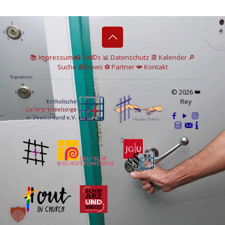
📚 I
mpressum
📸
Fot©s
📊
Datenschutz
📆 Kalender
🔎
Suche
📘 News
⚽
Partner
📯
Kontakt
© 2026 👑
Rey