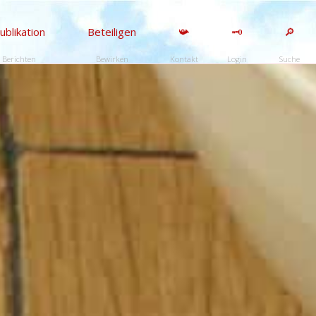
ublikation
Beteiligen
📯
🗝️
🔎
Berichten
Bewirken
Kontakt
Login
Suche