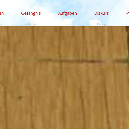
en
Gefängnis
Aufgaben
Diskurs
P
tät
Seelsorge
Justiz
Dialog