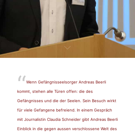
Wenn Gefängnisseelsorger Andreas Beerli
kommt, stehen alle Türen offen: die des
Gefängnisses und die der Seelen. Sein Besuch wirkt
für viele Gefangene befreiend. In einem Gespräch
mit Journalistin Claudia Schneider gibt Andreas Beerli
Einblick in die gegen aussen verschlossene Welt des