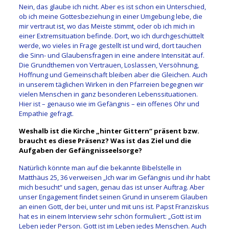
Nein, das glaube ich nicht. Aber es ist schon ein Unterschied,
ob ich meine Gottesbeziehung in einer Umgebung lebe, die
mir vertraut ist, wo das Meiste stimmt, oder ob ich mich in
einer Extremsituation befinde. Dort, wo ich durchgeschüttelt
werde, wo vieles in Frage gestellt ist und wird, dort tauchen
die Sinn- und Glaubensfragen in eine andere Intensität auf.
Die Grundthemen von Vertrauen, Loslassen, Versöhnung,
Hoffnung und Gemeinschaft bleiben aber die Gleichen. Auch
in unserem täglichen Wirken in den Pfarreien begegnen wir
vielen Menschen in ganz besonderen Lebenssituationen.
Hier ist – genauso wie im Gefängnis – ein offenes Ohr und
Empathie gefragt.
Weshalb ist die Kirche „hinter Gittern“ präsent bzw.
braucht es diese Präsenz? Was ist das Ziel und die
Aufgaben der Gefängnisseelsorge?
Natürlich könnte man auf die bekannte Bibelstelle in
Matthäus 25, 36 verweisen „Ich war im Gefängnis und ihr habt
mich besucht“ und sagen, genau das ist unser Auftrag. Aber
unser Engagement findet seinen Grund in unserem Glauben
an einen Gott, der bei, unter und mit uns ist. Papst Franziskus
hat es in einem Interview sehr schön formuliert: „Gott ist im
Leben jeder Person. Gott ist im Leben jedes Menschen. Auch