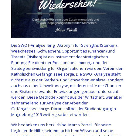
Die SWOT-Analyse (engl. Akronym für Strengths (Stärken),
Weaknesses (Schwächen), Opportunities (Chancen) und
Threats (Risiken) ist ein Instrument der strategischen
Planung. Sie dient der Positionsbestimmung und der
Strategieentwicklung für Organisationen wie dem Verein der
Katholischen Gefängnisseelsorge. Die SWOT-Analyse steht
nicht nur aus der Stärken- und Schwächen-Analyse, sondern
auch aus einer Umweltanalyse, mit deren Hilfe die Chancen
und Risiken relevanter Entwicklungen genauer untersucht
werden. Diese Methode kommt aus der Wirtschaft, war aber
sehr erhellend zur Analyse der Arbeit der
Gefängnisseelsorge. Daran soll bei der Studientagung in
Magdeburg 2019 weitergearbeitet werden.
Wir bedanken uns herzlich bei Marco Petrelli für seine
begleitende Hilfe, seinem fachlichem Wissen und seine