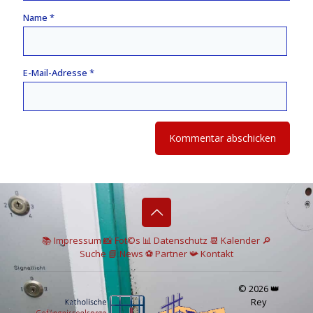
Name
*
E-Mail-Adresse
*
📚 I
mpressum
📸
Fot©s
📊
Datenschutz
📆 Kalender
🔎
Suche
📘 News
⚽
Partner
📯
Kontakt
© 2026 👑
Rey