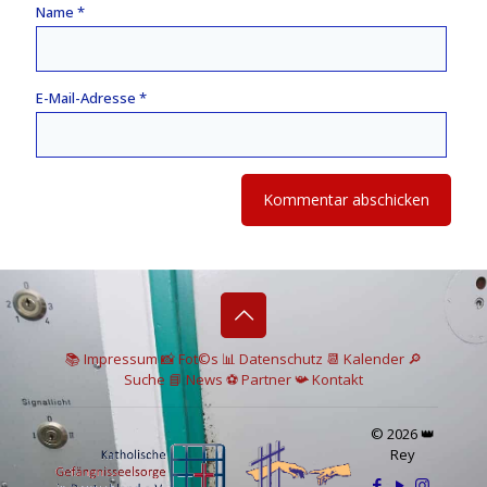
Name
*
E-Mail-Adresse
*
📚 I
mpressum
📸
Fot©s
📊
Datenschutz
📆 Kalender
🔎
Suche
📘 News
⚽
Partner
📯
Kontakt
© 2026 👑
Rey