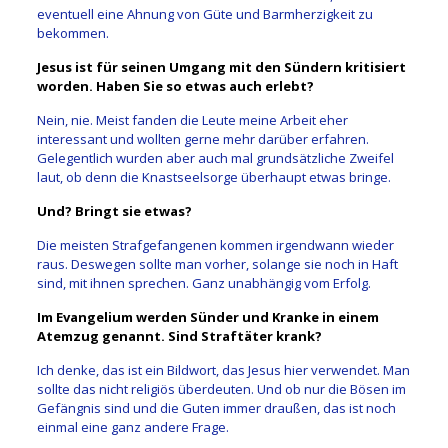
eventuell eine Ahnung von Güte und Barmherzigkeit zu
bekommen.
Jesus ist für seinen Umgang mit den Sündern kritisiert
worden. Haben Sie so etwas auch erlebt?
Nein, nie. Meist fanden die Leute meine Arbeit eher
interessant und wollten gerne mehr darüber erfahren.
Gelegentlich wurden aber auch mal grundsätzliche Zweifel
laut, ob denn die Knastseelsorge überhaupt etwas bringe.
Und? Bringt sie etwas?
Die meisten Strafgefangenen kommen irgendwann wieder
raus. Deswegen sollte man vorher, solange sie noch in Haft
sind, mit ihnen sprechen. Ganz unabhängig vom Erfolg.
Im Evangelium werden Sünder und Kranke in einem
Atemzug genannt. Sind Straftäter krank?
Ich denke, das ist ein Bildwort, das Jesus hier verwendet. Man
sollte das nicht religiös überdeuten. Und ob nur die Bösen im
Gefängnis sind und die Guten immer draußen, das ist noch
einmal eine ganz andere Frage.