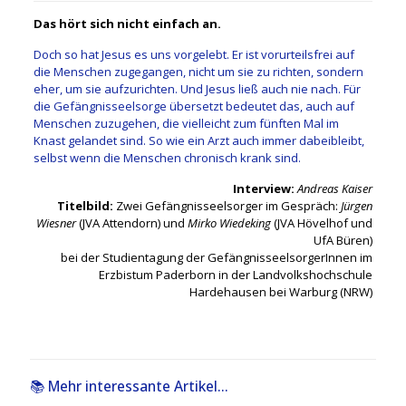
Das hört sich nicht einfach an.
Doch so hat Jesus es uns vorgelebt. Er ist vorurteilsfrei auf
die Menschen zugegangen, nicht um sie zu richten, sondern
eher, um sie aufzurichten. Und Jesus ließ auch nie nach. Für
die Gefängnisseelsorge übersetzt bedeutet das, auch auf
Menschen zuzugehen, die vielleicht zum fünften Mal im
Knast gelandet sind. So wie ein Arzt auch immer dabeibleibt,
selbst wenn die Menschen chronisch krank sind.
Interview:
Andreas Kaiser
Titelbild:
Zwei Gefängnisseelsorger im Gespräch:
Jürgen
Wiesner
(JVA Attendorn) und
Mirko Wiedeking
(JVA Hövelhof und
UfA Büren)
bei der Studientagung der GefängnisseelsorgerInnen im
Erzbistum Paderborn in der Landvolkshochschule
Hardehausen bei Warburg (NRW)
📚 Mehr interessante Artikel...