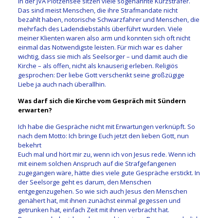
In der JVA Plötzensee sitzen viele sogenannte Kurzstrafer.
Das sind meist Menschen, die ihre Strafmandate nicht
bezahlt haben, notorische Schwarzfahrer und Menschen, die
mehrfach des Ladendiebstahls überführt wurden. Viele
meiner Klienten waren also arm und konnten sich oft nicht
einmal das Notwendigste leisten. Für mich war es daher
wichtig, dass sie mich als Seelsorger – und damit auch die
Kirche – als offen, nicht als knauserig erleben. Religiös
gesprochen: Der liebe Gott verschenkt seine großzügige
Liebe ja auch nach überallhin.
Was darf sich die Kirche vom Gespräch mit Sündern
erwarten?
Ich habe die Gespräche nicht mit Erwartungen verknüpft. So
nach dem Motto: Ich bringe Euch jetzt den lieben Gott, nun
bekehrt
Euch mal und hört mir zu, wenn ich von Jesus rede. Wenn ich
mit einem solchen Anspruch auf die Strafgefangenen
zugegangen wäre, hätte dies viele gute Gespräche erstickt. In
der Seelsorge geht es darum, den Menschen
entgegenzugehen. So wie sich auch Jesus den Menschen
genähert hat, mit ihnen zunächst einmal gegessen und
getrunken hat, einfach Zeit mit ihnen verbracht hat.