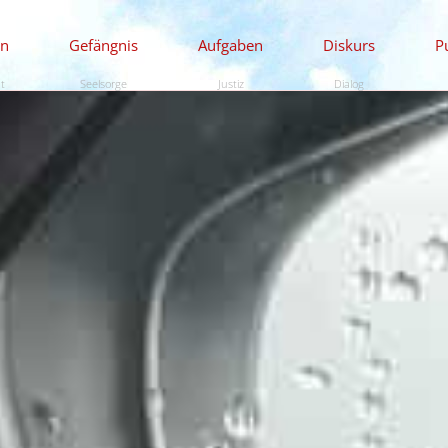
en
Gefängnis
Aufgaben
Diskurs
P
ät
Seelsorge
Justiz
Dialog