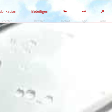
ublikation
Beteiligen
📯
🗝️
🔎
Berichten
Bewirken
Kontakt
Login
Suche