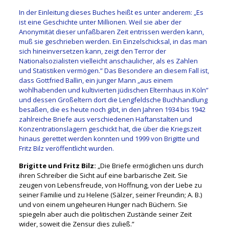
In der Einleitung dieses Buches heißt es unter anderem: „Es
ist eine Geschichte unter Millionen. Weil sie aber der
Anonymität dieser unfaßbaren Zeit entrissen werden kann,
muß sie geschrieben werden. Ein Einzelschicksal, in das man
sich hineinversetzen kann, zeigt den Terror der
Nationalsozialisten vielleicht anschaulicher, als es Zahlen
und Statistiken vermögen.” Das Besondere an diesem Fall ist,
dass Gottfried Ballin, ein junger Mann „aus einem
wohlhabenden und kultivierten jüdischen Elternhaus in Köln”
und dessen Großeltern dort die Lengfeldsche Buchhandlung
besaßen, die es heute noch gibt, in den Jahren 1934 bis 1942
zahlreiche Briefe aus verschiedenen Haftanstalten und
Konzentrationslagern geschickt hat, die über die Kriegszeit
hinaus gerettet werden konnten und 1999 von Brigitte und
Fritz Bilz veröffentlicht wurden.
Brigitte und Fritz Bilz:
„Die Briefe ermöglichen uns durch
ihren Schreiber die Sicht auf eine barbarische Zeit. Sie
zeugen von Lebensfreude, von Hoffnung, von der Liebe zu
seiner Familie und zu Helene (Sälzer, seiner Freundin; A. B.)
und von einem ungeheuren Hunger nach Büchern. Sie
spiegeln aber auch die politischen Zustände seiner Zeit
wider, soweit die Zensur dies zuließ.”