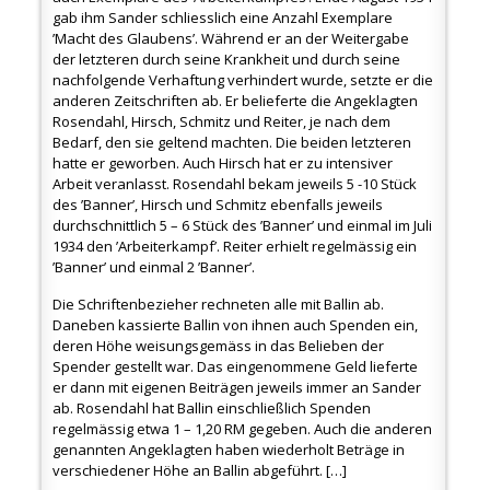
gab ihm Sander schliesslich eine Anzahl Exemplare
’Macht des Glaubens’. Während er an der Weitergabe
der letzteren durch seine Krankheit und durch seine
nachfolgende Verhaftung verhindert wurde, setzte er die
anderen Zeitschriften ab. Er belieferte die Angeklagten
Rosendahl, Hirsch, Schmitz und Reiter, je nach dem
Bedarf, den sie geltend machten. Die beiden letzteren
hatte er geworben. Auch Hirsch hat er zu intensiver
Arbeit veranlasst. Rosendahl bekam jeweils 5 -10 Stück
des ’Banner’, Hirsch und Schmitz ebenfalls jeweils
durchschnittlich 5 – 6 Stück des ’Banner’ und einmal im Juli
1934 den ’Arbeiterkampf’. Reiter erhielt regelmässig ein
’Banner’ und einmal 2 ’Banner’.
Die Schriftenbezieher rechneten alle mit Ballin ab.
Daneben kassierte Ballin von ihnen auch Spenden ein,
deren Höhe weisungsgemäss in das Belieben der
Spender gestellt war. Das eingenommene Geld lieferte
er dann mit eigenen Beiträgen jeweils immer an Sander
ab. Rosendahl hat Ballin einschließlich Spenden
regelmässig etwa 1 – 1,20 RM gegeben. Auch die anderen
genannten Angeklagten haben wiederholt Beträge in
verschiedener Höhe an Ballin abgeführt. […]