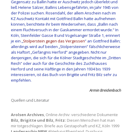
Gegensatz zu Ballin hatte er Auschwitz jedoch überlebt und
ließ Helene Sälzer, Ballins Lebensgefährtin, im Jahr 1945 von
der Polizei suchen. Rosendahl, der allem Anschein nach im
KZ Auschwitz Kontakt mit Gottfried Ballin hatte aufnehmen
können, berichtete ihr beim Wiedersehen, dass „Ballin nach
einem Fluchtversuch in der Gaskammer ermordet wurde.” In
Köln, Steinfelder Gasse 8 und Vogelsanger Straße 1, erinnert
je ein „
Stolperstein gegen das Vergessen
” an Gottfried Ballin;
allerdings wird auf beiden „Stolpersteinen” fälschlicherweise
als Haftort „Gefängnis Herford” angegeben. Nicht nur
denjenigen, die sich für die Kölner Stadtgeschichte im „Dritten
Reich” oder auch für die Geschichte des Zuchthauses
Herford und seine Häftlinge in den Jahren 1934 bis 1939
interessieren, ist das Buch von Brigitte und Fritz Bilz sehr zu
empfehlen.
Armin Breidenbach
Quellen und Literatur
Arolsen Archives
, Online-Archiv: verschiedene Dokumente
Bilz, Brigitte und Bilz, Fritz:
Diesen Menschen hat man
mir totgeschlagen. Briefe aus Gestapohaft und KZ, Köln 1999
Landesarchiv NRW
Abteilung Rheinland, Duisburg: