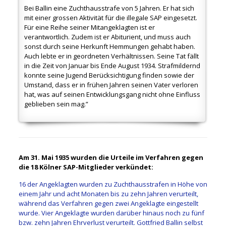
Bei Ballin eine Zuchthausstrafe von 5 Jahren. Er hat sich
mit einer grossen Aktivität für die illegale SAP eingesetzt.
Für eine Reihe seiner Mitangeklagten ist er
verantwortlich. Zudem ist er Abiturient, und muss auch
sonst durch seine Herkunft Hemmungen gehabt haben.
Auch lebte er in geordneten Verhältnissen. Seine Tat fällt
in die Zeit von Januar bis Ende August 1934. Strafmildernd
konnte seine Jugend Berücksichtigung finden sowie der
Umstand, dass er in frühen Jahren seinen Vater verloren
hat, was auf seinen Entwicklungsgang nicht ohne Einfluss
geblieben sein mag.”
Am 31. Mai 1935 wurden die Urteile im Verfahren gegen
die 18 Kölner SAP-Mitglieder verkündet:
16 der Angeklagten wurden zu Zuchthausstrafen in Höhe von
einem Jahr und acht Monaten bis zu zehn Jahren verurteilt,
während das Verfahren gegen zwei Angeklagte eingestellt
wurde. Vier Angeklagte wurden darüber hinaus noch zu fünf
bzw. zehn Jahren Ehrverlust verurteilt. Gottfried Ballin selbst