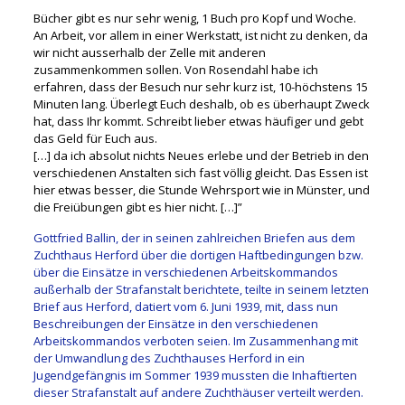
Bücher gibt es nur sehr wenig, 1 Buch pro Kopf und Woche.
An Arbeit, vor allem in einer Werkstatt, ist nicht zu denken, da
wir nicht ausserhalb der Zelle mit anderen
zusammenkommen sollen.
Von Rosendahl habe ich
erfahren, dass der Besuch nur sehr kurz ist, 10-höchstens 15
Minuten lang. Überlegt Euch deshalb, ob es überhaupt Zweck
hat, dass Ihr kommt. Schreibt lieber etwas häufiger und gebt
das Geld für Euch aus.
[…] da ich absolut nichts Neues erlebe und der Betrieb in den
verschiedenen Anstalten sich fast völlig gleicht. Das Essen ist
hier etwas besser, die Stunde Wehrsport wie in Münster, und
die Freiübungen gibt es hier nicht. […]”
Gottfried Ballin, der in seinen zahlreichen Briefen aus dem
Zuchthaus Herford über die dortigen Haftbedingungen bzw.
über die Einsätze in verschiedenen Arbeitskommandos
außerhalb der Strafanstalt berichtete, teilte in seinem letzten
Brief aus Herford, datiert vom 6. Juni 1939, mit, dass nun
Beschreibungen der Einsätze in den verschiedenen
Arbeitskommandos verboten seien. Im Zusammenhang mit
der Umwandlung des Zuchthauses Herford in ein
Jugendgefängnis im Sommer 1939 mussten die Inhaftierten
dieser Strafanstalt auf andere Zuchthäuser verteilt werden.