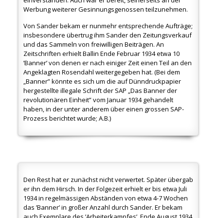
Werbung weiterer Gesinnungsgenossen teilzunehmen.
Von Sander bekam er nunmehr entsprechende Aufträge;
insbesondere übertrug ihm Sander den Zeitungsverkauf
und das Sammeln von freiwilligen Beiträgen. An
Zeitschriften erhielt Ballin Ende Februar 1934 etwa 10
’Banner’ von denen er nach einiger Zeit einen Teil an den
Angeklagten Rosendahl weitergegeben hat. (Bei dem
„Banner” könnte es sich um die auf Dünndruckpapier
hergestellte illegale Schrift der SAP „Das Banner der
revolutionären Einheit” vom Januar 1934 gehandelt
haben, in der unter anderem über einen grossen SAP-
Prozess berichtet wurde; A.B.)
Den Rest hat er zunächst nicht verwertet. Später übergab
er ihn dem Hirsch. In der Folgezeit erhielt er bis etwa Juli
1934 in regelmässigen Abständen von etwa 4-7 Wochen
das ’Banner’ in großer Anzahl durch Sander. Er bekam
auch Exemplare des ’Arbeiterkampfes’. Ende August 1934