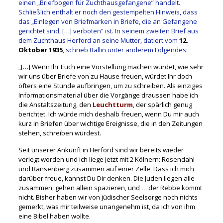
einen „Briefbogen für Zuchthausgefangene” handelt.
Schließlich enthält er noch den gestempelten Hinweis, dass
das „Einlegen von Briefmarken in Briefe, die an Gefangene
gerichtet sind, […] verboten” ist. In seinem zweiten Brief aus
dem Zuchthaus Herford an seine Mutter, datiert vom
12.
Oktober 1935
, schrieb Ballin unter anderem Folgendes:
„[…] Wenn Ihr Euch eine Vorstellung machen würdet, wie sehr
wir uns über Briefe von zu Hause freuen, würdet Ihr doch
öfters eine Stunde aufbringen, um zu schreiben. Als einziges
Informationsmaterial über die Vorgänge draussen habe ich
die Anstaltszeitung, den
Leuchtturm
, der spärlich genug
berichtet. Ich würde mich deshalb freuen, wenn Du mir auch
kurz in Briefen über wichtige Ereignisse, die in den Zeitungen
stehen, schreiben würdest.
Seit unserer Ankunft in Herford sind wir bereits wieder
verlegt worden und ich liege jetzt mit 2 Kölnern: Rosendahl
und Ransenberg zusammen auf einer Zelle. Dass ich mich
darüber freue, kannst Du Dir denken. Die Juden liegen alle
zusammen, gehen allein spazieren, und … der Rebbe kommt
nicht. Bisher haben wir von jüdischer Seelsorge noch nichts
gemerkt, was mir teilweise unangenehm ist, da ich von ihm
eine Bibel haben wollte.