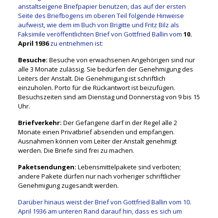
anstaltseigene Briefpapier benutzen, das auf der ersten
Seite des Briefbogens im oberen Teil folgende Hinweise
aufweist, wie dem im Buch von Brigitte und Fritz Bilz als
Faksimile veröffentlichten Brief von Gottfried Ballin vom
10.
April 1936
zu entnehmen ist:
Besuche:
Besuche von erwachsenen Angehörigen sind nur
alle 3 Monate zulässig. Sie bedürfen der Genehmigung des
Leiters der Anstalt. Die Genehmigung ist schriftlich
einzuholen. Porto für die Rückantwort ist beizufügen.
Besuchszeiten sind am Dienstag und Donnerstag von 9 bis 15
Uhr.
Briefverkehr:
Der Gefangene darf in der Regel alle 2
Monate einen Privatbrief absenden und empfangen.
Ausnahmen können vom Leiter der Anstalt genehmigt
werden. Die Briefe sind frei zu machen.
Paketsendungen:
Lebensmittelpakete sind verboten;
andere Pakete dürfen nur nach vorheriger schriftlicher
Genehmigung zugesandt werden.
Darüber hinaus weist der Brief von Gottfried Ballin vom 10.
April 1936 am unteren Rand darauf hin, dass es sich um