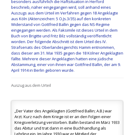
besonders ausführlich die Haftsituation in Herford
beschrieb, näher eingegangen wird, soll anhand eines
Auszugs aus dem Urteil im Verfahren gegen 18 Angeklagte
aus Köln (Aktenzeichen: 5 O.Js.3/35) auf den konkreten
Widerstand von Gottfried Ballin gegen das NS-Regime
eingegangen werden. Als Faksimile ist dieses Urteil in dem
Buch von Brigitte und Fritz Bilz vollständig veröffentlicht
worden. Der folgende Abschnitt ist dem Urteil des IV.
Strafsenats des Oberlandesgerichts Hamm entnommen,
dass dieser am 31. Mai 1935 gegen die 18 Kölner Angeklagten
fällte. Mehrere dieser Angeklagten hatten eine jüdische
Abstammung, einer von ihnen war Gottfried Ballin, der am 9.
April 1914 in Berlin geboren wurde.
Auszug aus dem Urteil
„Der Vater des Angeklagten (Gottfried Ballin; A.B.) war
Arzt. Kurz nach dem Kriege ist er an den Folgen einer
Kriegsverletzung verstorben. Ballin bestand im März 1933
das Abitur und trat dann in eine Buchhandlung als
Lehrling ein. Im Jahre 1930 war er Mitglied der