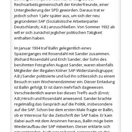
Reichsarbeitsgemeinschaft der Kinderfreunde, einer
Untergliederung der SPD geworden. Daraus trat er
jedoch schon 1 Jahr später aus, um sich der neu
gegründeten SAP (Sozialistische Arbeiterpartei
Deutschlands; A.B.) anzuschließen. Von Sommer 1932 ab
will er sich zunächst jeglicher politischen Tätigkeit
enthalten haben.
Im Januar 1934 traf Ballin gelegentlich eines
Spazierganges mit Rosendahl mit Sander zusammen.
(Richard Rosendahl und Erich Sander, der Sohn des
berühmten Fotografen August Sander, waren ebenfalls
Mitglieder der illegalen Kölner SAP-Widerstandsgruppe;
A.B.) Sander politisierte und lud ihn schliesslich zu einem
Besuch in sein Wochenendzimmer ein. Dieser Einladung
ist Ballin gefolgt. Er ist dann mehrfach dagewesen.
Verschiedentlich waren bei diesen Treffs auch (Ernst;
A.B.) Hirsch und Rosendahl anwesend. Sander brachte
regelmäßig das Gespräch auf die Politik, insbesondere
auf die SAP. Schon bei dem ersten Male fragte er Ballin,
ob er Interesse für die Zeitschrift der SAP habe. Er kam
dabei auch mit dem Ansinnen heraus, Ballin möge beim
Wiederaufbau der SAP mitwirken. Dieser erklärte sich
einverstanden. Auch war er bereit, seinerseits an der