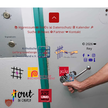
📚 I
mpressum
📸
Fot©s
📊
Datenschutz
📆 Kalender
🔎
Suche
📘 News
⚽
Partner
📯
Kontakt
© 2026 👑
Rey