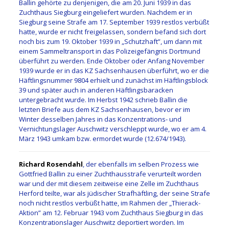
Ballin gehörte zu denjenigen, die am 20. Juni 1939 in das
Zuchthaus Siegburg eingeliefert wurden. Nachdem er in
Siegburg seine Strafe am 17. September 1939 restlos verbüßt
hatte, wurde er nicht freigelassen, sondern befand sich dort
noch bis zum 19. Oktober 1939 in „Schutzhaft”, um dann mit
einem Sammeltransport in das Polizeigefängnis Dortmund
überführt zu werden. Ende Oktober oder Anfang November
1939 wurde er in das KZ Sachsenhausen überführt, wo er die
Häftlingsnummer 9804 erhielt und zunächst im Häftlingsblock
39 und später auch in anderen Häftlingsbaracken
untergebracht wurde. Im Herbst 1942 schrieb Ballin die
letzten Briefe aus dem KZ Sachsenhausen, bevor er im
Winter desselben Jahres in das Konzentrations- und
Vernichtungslager Auschwitz verschleppt wurde, wo er am 4.
März 1943 umkam bzw. ermordet wurde (12.674/1943).
Richard Rosendahl
, der ebenfalls im selben Prozess wie
Gottfried Ballin zu einer Zuchthausstrafe verurteilt worden
war und der mit diesem zeitweise eine Zelle im Zuchthaus
Herford teilte, war als jüdischer Strafhäftling, der seine Strafe
noch nicht restlos verbüßt hatte, im Rahmen der „Thierack-
Aktion” am 12. Februar 1943 vom Zuchthaus Siegburg in das
Konzentrationslager Auschwitz deportiert worden. Im