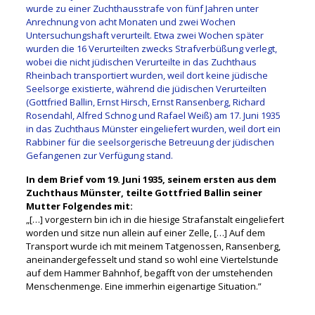
wurde zu einer Zuchthausstrafe von fünf Jahren unter
Anrechnung von acht Monaten und zwei Wochen
Untersuchungshaft verurteilt. Etwa zwei Wochen später
wurden die 16 Verurteilten zwecks Strafverbüßung verlegt,
wobei die nicht jüdischen Verurteilte in das Zuchthaus
Rheinbach transportiert wurden, weil dort keine jüdische
Seelsorge existierte, während die jüdischen Verurteilten
(Gottfried Ballin, Ernst Hirsch, Ernst Ransenberg, Richard
Rosendahl, Alfred Schnog und Rafael Weiß) am 17. Juni 1935
in das Zuchthaus Münster eingeliefert wurden, weil dort ein
Rabbiner für die seelsorgerische Betreuung der jüdischen
Gefangenen zur Verfügung stand.
In dem Brief vom 19. Juni 1935, seinem ersten aus dem
Zuchthaus Münster, teilte Gottfried Ballin seiner
Mutter Folgendes mit:
„[…] vorgestern bin ich in die hiesige Strafanstalt eingeliefert
worden und sitze nun allein auf einer Zelle, […] Auf dem
Transport wurde ich mit meinem Tatgenossen, Ransenberg,
aneinandergefesselt und stand so wohl eine Viertelstunde
auf dem Hammer Bahnhof, begafft von der umstehenden
Menschenmenge. Eine immerhin eigenartige Situation.”