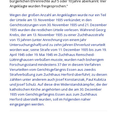
bürgerlichen Ehrenrechte auf 5 oder 10 Jahre aberkannt. Vier
Angeklagte wurden freigesprochen.”
Wegen der großen Anzahl an Angeklagten wurde nur ein Teil
der Urteile am 13. November 1935 verkündet; in den
Gerichtssitzungen vom 30. November 1935 und 21. Dezember
1935 wurden die restlichen Urteile verlesen. Während Georg
Krebs, der am 13. November 1935 zu einer Zuchthausstrafe
von 15 Jahren (unter Anrechnung von einem Jahr
Untersuchungshaft) und zu zehn Jahren Ehrverlust verurteilt
worden war, seine Strafe vom 11. Dezember 1935 bis zum 19.
April 1945 oder 19. Mai 1945 im Zuchthaus Remscheid-
Lüttringhausen verbüßen musste, wurden nach bisherigem
Forschungsstand mindestens 37 der in diesem Verfahren
Verurteilten vom Gerichtsgefängnis Essen aus zwecks
Strafverbüßung zum Zuchthaus Herford überführt; zu diesen
zählten unter anderem auch Josef Konstanziak, Paul Kubitza
und Josef Schulz. Auf diese drei Widerstandskämpfer, die der
katholischen Kirche angehörten und die am 30. Dezember
1935 vom Gerichtsgefängnis Essen aus zum Zuchthaus
Herford überstellt wurden, soll im Folgenden näher
eingegangen werden.