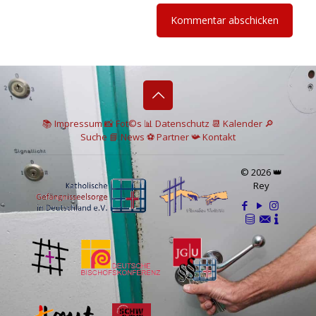
📚 I
mpressum
📸
Fot©s
📊
Datenschutz
📆 Kalender
🔎
Suche
📘 News
⚽
Partner
📯
Kontakt
© 2026 👑
Rey