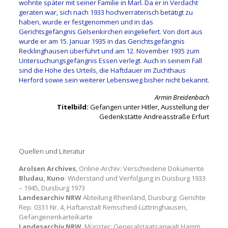
wohnte später mit seiner Familie in Marl. Da er in Verdacht
geraten war, sich nach 1933 hochverräterisch betätigt zu
haben, wurde er festgenommen und in das
Gerichtsgefängnis Gelsenkirchen eingeliefert. Von dort aus
wurde er am 15. Januar 1935 in das Gerichtsgefängnis
Recklinghausen überführt und am 12. November 1935 zum
Untersuchungsgefängnis Essen verlegt. Auch in seinem Fall
sind die Höhe des Urteils, die Haftdauer im Zuchthaus
Herford sowie sein weiterer Lebensweg bisher nicht bekannt.
Armin Breidenbach
Titelbild:
Gefangen unter Hitler, Ausstellung der
Gedenkstätte Andreasstraße Erfurt
Quellen und Literatur
Arolsen Archives
, Online-Archiv: Verschiedene Dokumente
Bludau, Kuno
: Widerstand und Verfolgung in Duisburg 1933
– 1945, Duisburg 1973
Landesarchiv NRW
Abteilung Rheinland, Duisburg: Gerichte
Rep. 0331 Nr. 4, Haftanstalt Remscheid-Lüttringhausen,
Gefangenenkarteikarte
Landesarchiv NRW
, Münster: Generalstaatsanwalt Hamm,