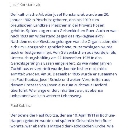
Josef Konstanziak
Der katholische Arbeiter Josef Konstanziak wurde am 20.
Januar 1902 in Pirschütz geboren, das bis 1919 zum
preußischen Landkreis Pleschen in der Provinz Posen
gehörte. Später zog er nach Gelsenkirchen-Buer. Auch er war
nach 1933 am Widerstand gegen das NS-Regime aktiv.
Nachdem es der Gestapo gelungen war, die Organisation, die
sich um Georg Krebs gebildet hatte, zu zerschlagen, wurde
auch er festgenommen. Von Gelsenkirchen aus wurde er als
Untersuchungshäftling am 22. November 1935 in das
Gerichtsgefängnis Essen eingeliefert. Zu wie vielen Jahren
Zuchthaus er verurteilt wurde, konnte bisher noch nicht
ermittelt werden. Am 30. Dezember 1935 wurde er zusammen
mit Paul Kubitza, Josef Schulz und weiten Verurteilten aus
diesem Prozess von Essen aus zum Zuchthaus Herford
überführt. Wie lange er dort inhaftiert war, ist ebenso
unbekannt wie sein weiterer Lebensweg.
Paul Kubitza
Der Schneider Paul Kubitza, der am 10. April 1911 in Bochum-
Harpen geboren wurde und später in Gelsenkirchen-Buer
wohnte, war ebenfalls Mitglied der katholischen Kirche. Wie