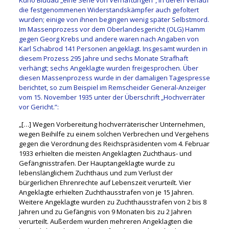
Kuno Bludau „eine Serie von Verhaftungen”, in deren Verlauf
die festgenommenen Widerstandskämpfer auch gefoltert
wurden; einige von ihnen begingen wenig später Selbstmord.
Im Massenprozess vor dem Oberlandesgericht (OLG) Hamm
gegen Georg Krebs und andere waren nach Angaben von
Karl Schabrod 141 Personen angeklagt. Insgesamt wurden in
diesem Prozess 295 Jahre und sechs Monate Strafhaft
verhängt; sechs Angeklagte wurden freigesprochen. Über
diesen Massenprozess wurde in der damaligen Tagespresse
berichtet, so zum Beispiel im Remscheider General-Anzeiger
vom 15. November 1935 unter der Überschrift „Hochverräter
vor Gericht.”:
„[…] Wegen Vorbereitung hochverräterischer Unternehmen,
wegen Beihilfe zu einem solchen Verbrechen und Vergehens
gegen die Verordnung des Reichspräsidenten vom 4. Februar
1933 erhielten die meisten Angeklagten Zuchthaus- und
Gefängnisstrafen. Der Hauptangeklagte wurde zu
lebenslänglichem Zuchthaus und zum Verlust der
bürgerlichen Ehrenrechte auf Lebenszeit verurteilt. Vier
Angeklagte erhielten Zuchthausstrafen von je 15 Jahren.
Weitere Angeklagte wurden zu Zuchthausstrafen von 2 bis 8
Jahren und zu Gefängnis von 9 Monaten bis zu 2 Jahren
verurteilt. Außerdem wurden mehreren Angeklagten die