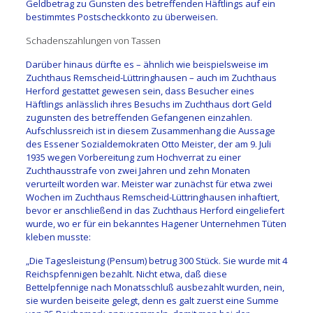
Geldbetrag zu Gunsten des betreffenden Häftlings auf ein
bestimmtes Postscheckkonto zu überweisen.
Schadenszahlungen von Tassen
Darüber hinaus dürfte es – ähnlich wie beispielsweise im
Zuchthaus Remscheid-Lüttringhausen – auch im Zuchthaus
Herford gestattet gewesen sein, dass Besucher eines
Häftlings anlässlich ihres Besuchs im Zuchthaus dort Geld
zugunsten des betreffenden Gefangenen einzahlen.
Aufschlussreich ist in diesem Zusammenhang die Aussage
des Essener Sozialdemokraten Otto Meister, der am 9. Juli
1935 wegen Vorbereitung zum Hochverrat zu einer
Zuchthausstrafe von zwei Jahren und zehn Monaten
verurteilt worden war. Meister war zunächst für etwa zwei
Wochen im Zuchthaus Remscheid-Lüttringhausen inhaftiert,
bevor er anschließend in das Zuchthaus Herford eingeliefert
wurde, wo er für ein bekanntes Hagener Unternehmen Tüten
kleben musste:
„Die Tagesleistung (Pensum) betrug 300 Stück. Sie wurde mit 4
Reichspfennigen bezahlt. Nicht etwa, daß diese
Bettelpfennige nach Monatsschluß ausbezahlt wurden, nein,
sie wurden beiseite gelegt, denn es galt zuerst eine Summe