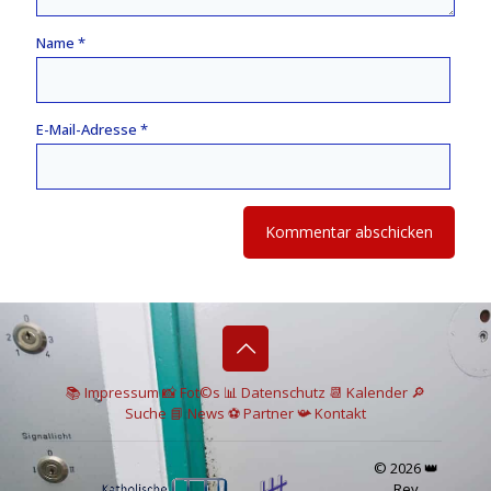
Name
*
E-Mail-Adresse
*
📚 I
mpressum
📸
Fot©s
📊
Datenschutz
📆 Kalender
🔎
Suche
📘 News
⚽
Partner
📯
Kontakt
© 2026 👑
Rey