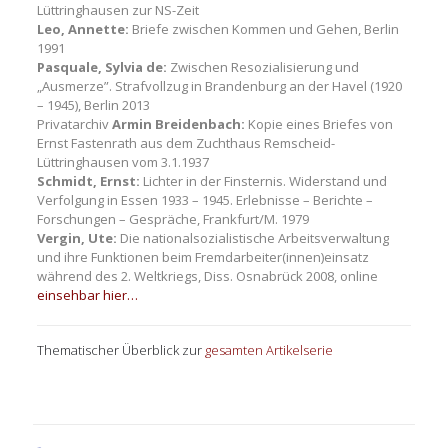
Lüttringhausen zur NS-Zeit
Leo, Annette:
Briefe zwischen Kommen und Gehen, Berlin
1991
Pasquale, Sylvia de:
Zwischen Resozialisierung und
„Ausmerze”. Strafvollzug in Brandenburg an der Havel (1920
– 1945), Berlin 2013
Privatarchiv
Armin Breidenbach:
Kopie eines Briefes von
Ernst Fastenrath aus dem Zuchthaus Remscheid-
Lüttringhausen vom 3.1.1937
Schmidt, Ernst:
Lichter in der Finsternis. Widerstand und
Verfolgung in Essen 1933 – 1945. Erlebnisse – Berichte –
Forschungen – Gespräche, Frankfurt/M. 1979
Vergin, Ute:
Die nationalsozialistische Arbeitsverwaltung
und ihre Funktionen beim Fremdarbeiter(innen)einsatz
während des 2. Weltkriegs, Diss. Osnabrück 2008, online
einsehbar hier…
Thematischer Überblick zur
gesamten Artikelserie