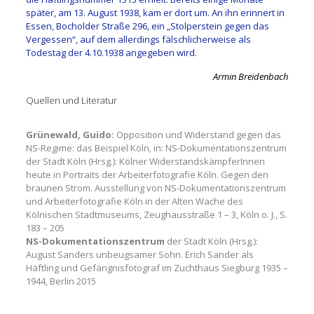
später, am 13. August 1938, kam er dort um. An ihn erinnert in
Essen, Bocholder Straße 296, ein „Stolperstein gegen das
Vergessen“, auf dem allerdings fälschlicherweise als
Todestag der 4.10.1938 angegeben wird.
Armin Breidenbach
Quellen und Literatur
Grünewald, Guido:
Opposition und Widerstand gegen das
NS-Regime: das Beispiel Köln, in: NS-Dokumentationszentrum
der Stadt Köln (Hrsg.): Kölner WiderstandskämpferInnen
heute in Portraits der Arbeiterfotografie Köln. Gegen den
braunen Strom. Ausstellung von NS-Dokumentationszentrum
und Arbeiterfotografie Köln in der Alten Wache des
Kölnischen Stadtmuseums, Zeughausstraße 1 – 3, Köln o. J., S.
183 – 205
NS-Dokumentationszentrum
der Stadt Köln (Hrsg.):
August Sanders unbeugsamer Sohn. Erich Sander als
Häftling und Gefängnisfotograf im Zuchthaus Siegburg 1935 –
1944, Berlin 2015