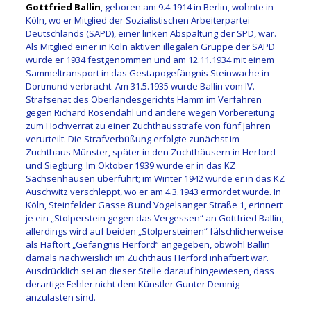
Gottfried Ballin
, geboren am 9.4.1914 in Berlin, wohnte in
Köln, wo er Mitglied der Sozialistischen Arbeiterpartei
Deutschlands (SAPD), einer linken Abspaltung der SPD, war.
Als Mitglied einer in Köln aktiven illegalen Gruppe der SAPD
wurde er 1934 festgenommen und am 12.11.1934 mit einem
Sammeltransport in das Gestapogefängnis Steinwache in
Dortmund verbracht. Am 31.5.1935 wurde Ballin vom IV.
Strafsenat des Oberlandesgerichts Hamm im Verfahren
gegen Richard Rosendahl und andere wegen Vorbereitung
zum Hochverrat zu einer Zuchthausstrafe von fünf Jahren
verurteilt. Die Strafverbüßung erfolgte zunächst im
Zuchthaus Münster, später in den Zuchthäusern in Herford
und Siegburg. Im Oktober 1939 wurde er in das KZ
Sachsenhausen überführt; im Winter 1942 wurde er in das KZ
Auschwitz verschleppt, wo er am 4.3.1943 ermordet wurde. In
Köln, Steinfelder Gasse 8 und Vogelsanger Straße 1, erinnert
je ein „Stolperstein gegen das Vergessen“ an Gottfried Ballin;
allerdings wird auf beiden „Stolpersteinen“ fälschlicherweise
als Haftort „Gefängnis Herford“ angegeben, obwohl Ballin
damals nachweislich im Zuchthaus Herford inhaftiert war.
Ausdrücklich sei an dieser Stelle darauf hingewiesen, dass
derartige Fehler nicht dem Künstler Gunter Demnig
anzulasten sind.