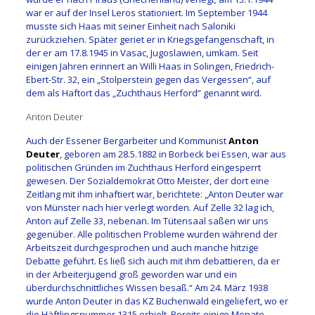
war er auf der Insel Leros stationiert. Im September 1944
musste sich Haas mit seiner Einheit nach Saloniki
zurückziehen. Später geriet er in Kriegsgefangenschaft, in
der er am 17.8.1945 in Vasac, Jugoslawien, umkam. Seit
einigen Jahren erinnert an Willi Haas in Solingen, Friedrich-
Ebert-Str. 32, ein „Stolperstein gegen das Vergessen“, auf
dem als Haftort das „Zuchthaus Herford“ genannt wird.
Anton Deuter
Auch der Essener Bergarbeiter und Kommunist
Anton
Deuter
, geboren am 28.5.1882 in Borbeck bei Essen, war aus
politischen Gründen im Zuchthaus Herford eingesperrt
gewesen. Der Sozialdemokrat Otto Meister, der dort eine
Zeitlang mit ihm inhaftiert war, berichtete: „Anton Deuter war
von Münster nach hier verlegt worden. Auf Zelle 32 lag ich,
Anton auf Zelle 33, nebenan. Im Tütensaal saßen wir uns
gegenüber. Alle politischen Probleme wurden während der
Arbeitszeit durchgesprochen und auch manche hitzige
Debatte geführt. Es ließ sich auch mit ihm debattieren, da er
in der Arbeiterjugend groß geworden war und ein
überdurchschnittliches Wissen besaß.“ Am 24. März 1938
wurde Anton Deuter in das KZ Buchenwald eingeliefert, wo er
die Häftlingsnummer 1315 erhielt. Bereits einige Monate