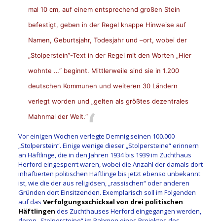
mal 10 cm, auf einem entsprechend großen Stein
befestigt, geben in der Regel knappe Hinweise auf
Namen, Geburtsjahr, Todesjahr und –ort, wobei der
„Stolperstein“-Text in der Regel mit den Worten „Hier
wohnte …“ beginnt. Mittlerweile sind sie in 1.200
deutschen Kommunen und weiteren 30 Ländern
verlegt worden und „gelten als größtes dezentrales
Mahnmal der Welt.“
Vor einigen Wochen verlegte Demnig seinen 100.000
„Stolperstein“. Einige wenige dieser „Stolpersteine“ erinnern
an Häftlinge, die in den Jahren 1934 bis 1939 im Zuchthaus
Herford eingesperrt waren, wobei die Anzahl der damals dort
inhaftierten politischen Häftlinge bis jetzt ebenso unbekannt
ist, wie die der aus religiösen, „rassischen“ oder anderen
Gründen dort Einsitzenden. Exemplarisch soll im Folgenden
auf das
Verfolgungsschicksal von
drei politischen
Häftlingen
des Zuchthauses Herford eingegangen werden,
deren „Stolpersteine“ im Rahmen eines Projektes des