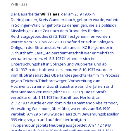
Willi Haas
Der Bauarbeiter
Willi Haas
, der am 25.9.1906 in
Dieringhausen, Kreis Gummersbach, geboren wurde, wohnte
in Solingen-Wald. Er gehörte zu denjenigen, die als politisch
Missliebige kurze Zeit nach dem Brand des Berliner
Reichstagsgebäudes (27.2.1933) festgenommen worden
waren: Vom 15.3. bis 22.12.1933 befand er sich in Solingen-
Ohligs, in der Strafanstalt Anrath und im KZ Börgermoor in
„Schutzhaft“. Laut „Stolperstein“-Inschrift war er mehrfach
verhaftet worden. Ab 5.3.1937 befand er sich in
Untersuchungshaft in Solingen und Wuppertal und ab
4.10.1937 in der Haftanstalt Hamm. Am 8.10.1937 wurde er
vom III. Strafsenat des Oberlandesgerichts Hamm im Prozess
gegen Teichert/Trimborn wegen Vorbereitung zum
Hochverrat zu einer Zuchthausstrafe von drei Jahren und
drei Monaten verurteilt (Akz.: 6 O.J. 32/37). Diese Strafe
verbüßte er ab 1.11.1937 im Zuchthaus Herford; am
21.12.1937 wurde er von dort in das Kommando Abelitzmoor,
Verwaltung Wiesmoor, überführt, wo er bis zum 5.6.1940
verblieb. Am 29.6.1943 wurde Haas zum Bewährungsbataillon
999 eingezogen und auf dem berüchtigten
Truppenübungsplatz Heuberg ausgebildet. Am 1.12.1943
wurde er nach Piräus (Griechenland) verlegt; am 15.1.1944