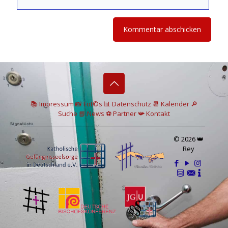
📚 I
mpressum
📸
Fot©s
📊
Datenschutz
📆 Kalender
🔎
Suche
📘 News
⚽
Partner
📯
Kontakt
© 2026 👑
Rey