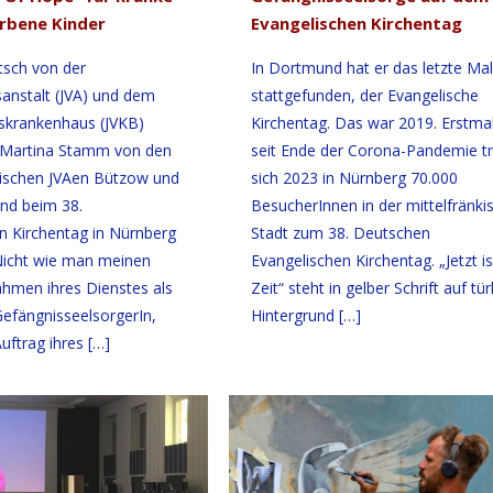
rbene Kinder
Evangelischen Kirchentag
tsch von der
In Dortmund hat er das letzte Mal
sanstalt (JVA) und dem
stattgefunden, der Evangelische
ugskrankenhaus (JVKB)
Kirchentag. Das war 2019. Erstma
e Martina Stamm von den
seit Ende der Corona-Pandemie tr
ischen JVAen Bützow und
sich 2023 in Nürnberg 70.000
ind beim 38.
BesucherInnen in der mittelfränki
n Kirchentag in Nürnberg
Stadt zum 38. Deutschen
 Nicht wie man meinen
Evangelischen Kirchentag. „Jetzt is
hmen ihres Dienstes als
Zeit“ steht in gelber Schrift auf tü
GefängnisseelsorgerIn,
Hintergrund
[…]
uftrag ihres
[…]