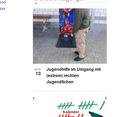
sod
Veranstaltung
Ansichten-
Datum
ter.
List
auswählen.
Ansichten-
Navigation
Navigation
of
Veranstaltungen
in
Photo
View
Jugendhilfe im Umgang mit
AUG.
13
(extrem) rechten
Jugendlichen