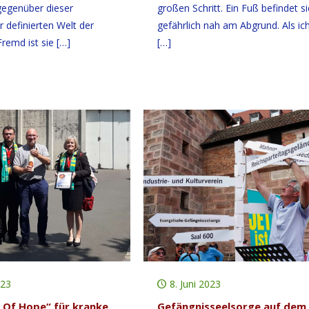
gegenüber dieser
großen Schritt. Ein Fuß befindet s
r definierten Welt der
gefährlich nah am Abgrund. Als ich
remd ist sie
[…]
[…]
023
8. Juni 2023
 Of Hope“ für kranke
Gefängnisseelsorge auf dem 