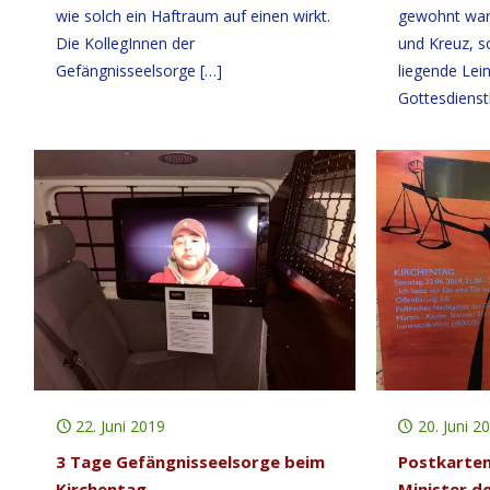
wie solch ein Haftraum auf einen wirkt.
gewohnt war d
Die KollegInnen der
und Kreuz, s
Gefängnisseelsorge
[…]
liegende Lein
Gottesdiens
22. Juni 2019
20. Juni 2
3 Tage Gefängnisseelsorge beim
Postkarte
Kirchentag
Minister de