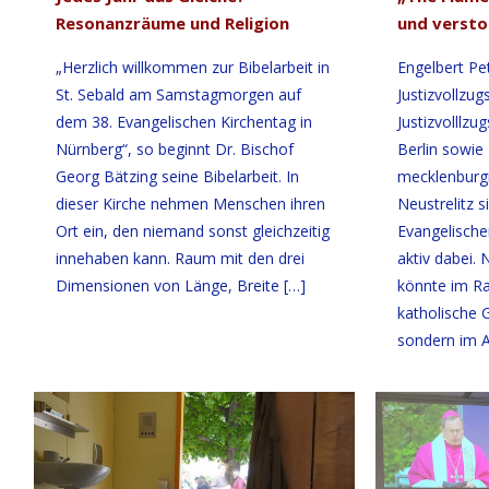
Resonanzräume und Religion
und versto
„Herzlich willkommen zur Bibelarbeit in
Engelbert Pe
St. Sebald am Samstagmorgen auf
Justizvollzug
dem 38. Evangelischen Kirchentag in
Justizvolllz
Nürnberg“, so beginnt Dr. Bischof
Berlin sowi
Georg Bätzing seine Bibelarbeit. In
mecklenburg
dieser Kirche nehmen Menschen ihren
Neustrelitz s
Ort ein, den niemand sonst gleichzeitig
Evangelische
innehaben kann. Raum mit den drei
aktiv dabei.
Dimensionen von Länge, Breite
[…]
könnte im Ra
katholische 
sondern im A