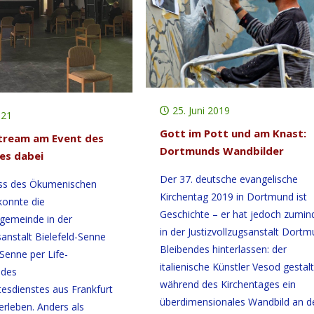
25. Juni 2019
021
Gott im Pott und am Knast:
tream am Event des
Dortmunds Wandbilder
es dabei
Der 37. deutsche evangelische
ss des Ökumenischen
Kirchentag 2019 in Dortmund ist
konnte die
Geschichte – er hat jedoch zumin
gemeinde in der
in der Justizvollzugsanstalt Dort
sanstalt Bielefeld-Senne
Bleibendes hinterlassen: der
Senne per Life-
italienische Künstler Vesod gestal
 des
während des Kirchentages ein
esdienstes aus Frankfurt
überdimensionales Wandbild an d
rleben. Anders als