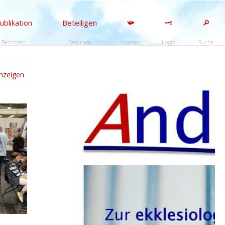
ublikation
Beteiligen
📯
🗝️
🔎
Berichten
Bewirken
Kontakt
Login
Suche
anzeigen