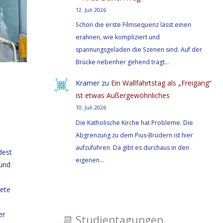
12. Juli 2026
Schon die erste Filmsequenz lässt einen
erahnen, wie kompliziert und
spannungsgeladen die Szenen sind. Auf der
Brücke nebenher gehend trägt…
Kramer
zu
Ein Wallfahrtstag als „Freigang“
ist etwas Außergewöhnliches
10. Juli 2026
Die Katholische Kirche hat Probleme. Die
Abgrenzung zu dem Pius-Brüdern ist hier
aufzuführen. Da gibt es durchaus in den
dest
eigenen…
mund
tete
er
📆
Studientagungen