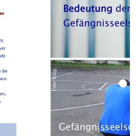
er
9.
ver
nde
 die
 aus
en,
n