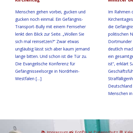
Menschen gehen vorbei, gucken und
Im Rahmen d
gucken noch einmal. Ein Gefängnis-
Kirchentages
Transport-Bully mit einem Fernseher
die Gefängni
lenkt den Blick zur Seite. „Wollen Sie
politischen 
sich mal reinsetzen?“ Zwar etwas
Dortmunder M
ungläubig lässt sich aber kaum jemand
deutlich mac
lange bitten. Und schon ist die Tür zu.
ein gesamtge
Die Evangelische Konferenz für
ist“, erklärt 
Gefängnisseelsorge in Nordrhein-
Geschäftsfüh
Westfalen
[…]
Straffälligenh
Deutschland 
Menschen in
📚 I
mpressum
📸
Fot©s
📊
Datenschutz
📆 Kal