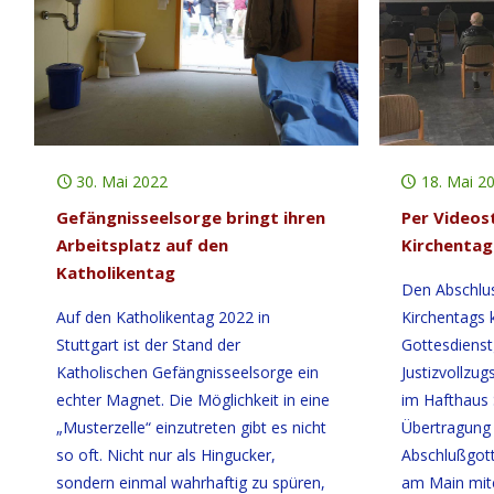
30. Mai 2022
18. Mai 2
Gefängnisseelsorge bringt ihren
Per Videos
Arbeitsplatz auf den
Kirchentag
Katholikentag
Den Abschlu
Auf den Katholikentag 2022 in
Kirchentags 
Stuttgart ist der Stand der
Gottesdienst
Katholischen Gefängnisseelsorge ein
Justizvollzug
echter Magnet. Die Möglichkeit in eine
im Hafthaus 
„Musterzelle“ einzutreten gibt es nicht
Übertragung
so oft. Nicht nur als Hingucker,
Abschlußgott
sondern einmal wahrhaftig zu spüren,
am Main mite