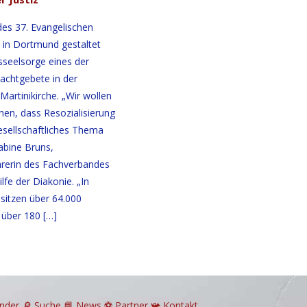
es 37. Evangelischen
 in Dortmund gestaltet
sseelsorge eines der
Nachtgebete in der
artinikirche. „Wir wollen
hen, dass Resozialisierung
sellschaftliches Thema
Sabine Bruns,
rerin des Fachverbandes
ilfe der Diakonie. „In
sitzen über 64.000
 über 180
[…]
ender
🔎
Suche
📘 News
⚽
Partner
📯
Kontakt