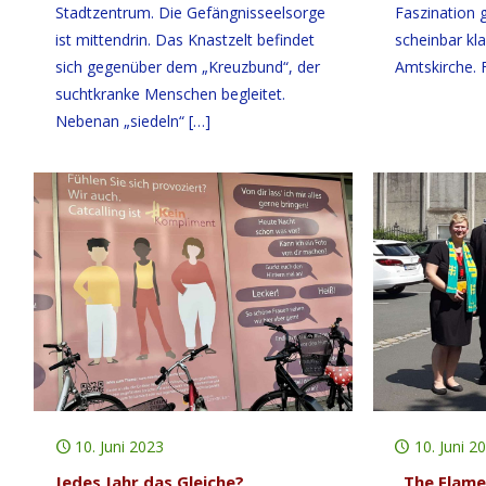
Stadtzentrum. Die Gefängnisseelsorge
Faszination 
ist mittendrin. Das Knastzelt befindet
scheinbar kla
sich gegenüber dem „Kreuzbund“, der
Amtskirche. F
suchtkranke Menschen begleitet.
Nebenan „siedeln“
[…]
10. Juni 2023
10. Juni 2
Jedes Jahr das Gleiche?
„The Flame