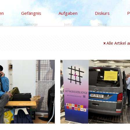
en
Gefängnis
Aufgaben
Diskurs
P
tät
Seelsorge
Justiz
Dialog
Alle Artikel 