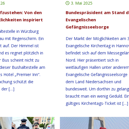
026
3. Mai 2025
fzustehen: Von den
Bundespräsident am Stand d
ichkeiten inspiriert
Evangelischen
Gefängnisseelsorge
ltestelle in Würzburg
rau mit Regenschirm. Ein
Der Markt der Möglichkeiten am 3
t auf. Der Himmel ist
Evangelische Kirchentag in Hanno
d es regnet plötzlich in
befindet sich auf dem Messegelä
 Bus scheint nicht zu
Nord. Hier präsentiert sich in
ieser Bushaltestelle am
weitläufigen Hallen unter anderem
 Hotel „Premier Inn“.
Evangelische Gefängnisseelsorge
chung schützt die
dem Land Niedersachsen und
 der
[…]
bundesweit. Um dorthin zu gelang
braucht man ein wenig Geduld. Ei
gültiges Kirchentags-Ticket ist
[…]