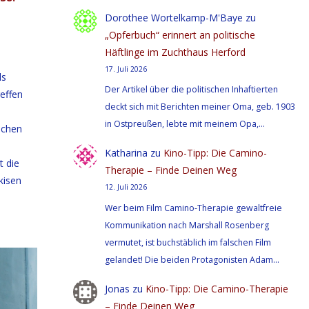
Dorothee Wortelkamp-M'Baye
zu
„Opferbuch“ erinnert an politische
Häftlinge im Zuchthaus Herford
17. Juli 2026
ls
Der Artikel über die politischen Inhaftierten
effen
deckt sich mit Berichten meiner Oma, geb. 1903
in Ostpreußen, lebte mit meinem Opa,…
schen
Katharina
zu
Kino-Tipp: Die Camino-
t die
Therapie – Finde Deinen Weg
rkisen
12. Juli 2026
Wer beim Film Camino-Therapie gewaltfreie
Kommunikation nach Marshall Rosenberg
vermutet, ist buchstäblich im falschen Film
gelandet! Die beiden Protagonisten Adam…
Jonas
zu
Kino-Tipp: Die Camino-Therapie
– Finde Deinen Weg