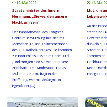
16. Mai 2026
14. Mai 2
Staatsminister des Innern
Mut, um au
Herrmann: „Sie werden unsere
Lebenswirkl
Nachbarn sein“
An der Busha
Der Panoramasaal des Congress
steht eine F
Centrum in Würzburg füllt sich mit
Gewitter zieh
Menschen. Es sind TeilnehmerInnen
dunkelblau un
des 104. Katholikentages. Sie kommen
Strömen. Der
zur Podiumsdiskussion mit dem Titel
kommen an d
„Und morgen sind sie wieder unsere
Hochhaus des
Nachbarn“. Der Moderator, Tobias
Keine Überda
Müller aus Berlin, fragt in der
Fahrgäste an
Eröffnung, wer mit Gefängnis in
irgendeiner
[…]