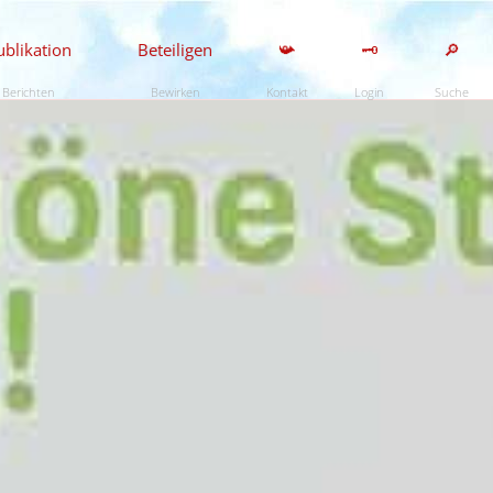
ublikation
Beteiligen
📯
🗝️
🔎
Berichten
Bewirken
Kontakt
Login
Suche