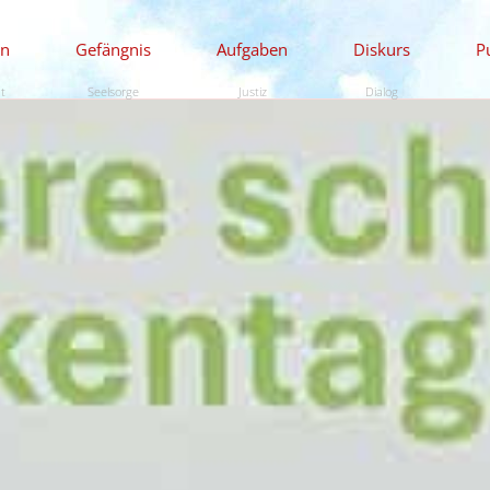
en
Gefängnis
Aufgaben
Diskurs
P
ät
Seelsorge
Justiz
Dialog