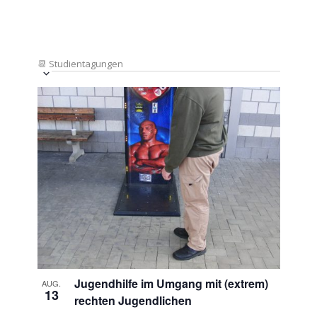
📆
Studientagungen
Veranstaltung
Ansichten-
Datum
Ansichten-
Navigation
List
auswählen.
Navigation
of
Veranstaltungen
in
Photo
View
Jugendhilfe im Umgang mit (extrem)
AUG.
13
rechten Jugendlichen