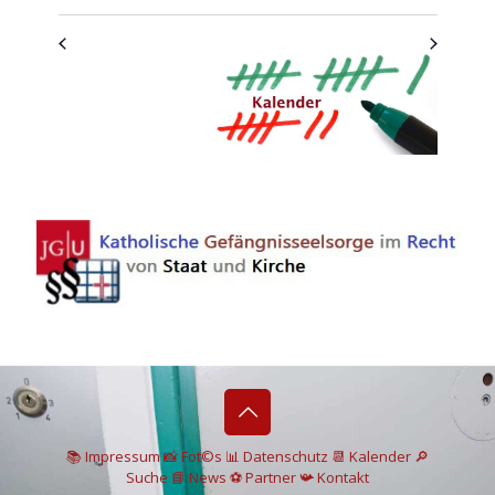
📚 I
mpressum
📸
Fot©s
📊
Datenschutz
📆 Kalender
🔎
Suche
📘 News
⚽
Partner
📯
Kontakt