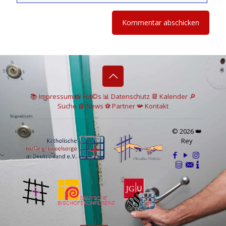
📚 I
mpressum
📸
Fot©s
📊
Datenschutz
📆 Kalender
🔎
Suche
📘 News
⚽
Partner
📯
Kontakt
© 2026 👑
Rey