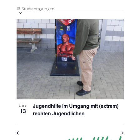
📆
Studientagungen
Veranstaltung
Ansichten-
Datum
Ansichten-
Navigation
List
auswählen.
Navigation
of
Veranstaltungen
in
Photo
View
Jugendhilfe im Umgang mit (extrem)
AUG.
13
rechten Jugendlichen