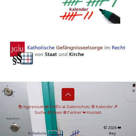
📚 I
mpressum
📸
Fot©s
📊
Datenschutz
📆 Kalender
🔎
Suche
📘 News
⚽
Partner
📯
Kontakt
© 2026 👑
Rey