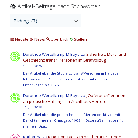
📚 Artikel-Beiträge nach Stichworten
📅 Neuste
📝 News
🔍
Überblick
⛑
Stellen
Dorothee Wortelkamp-M'Baye
zu
Sicherheit, Moral und
Geschlecht: trans* Personen im Strafvollzug
17. Juli 2026
Der Artikel über die Studie zu trans*Personen in Haft aus
Interviews mit Bediensteten deckt sich mit meinen
Erfahrungen bis 2025…
Dorothee Wortelkamp-M'Baye
zu
„Opferbuch“ erinnert
an politische Häftlinge im Zuchthaus Herford
17. Juli 2026
Der Artikel über die politischen Inhaftierten deckt sich mit
Berichten meiner Oma, geb. 1903 in Ostpreußen, lebte mit
meinem Opa,…
Katharina
zu
Kino-Tipp: Die Camino-Therapie – Finde