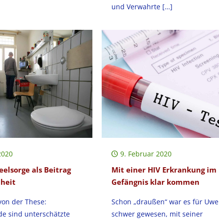
und Verwahrte
[…]
2020
9. Februar 2020
elsorge als Beitrag
Mit einer HIV Erkrankung im
heit
Gefängnis klar kommen
on der These:
Schon „draußen“ war es für Uwe
de sind unterschätzte
schwer gewesen, mit seiner