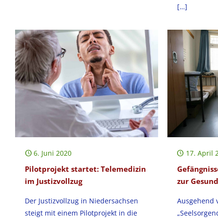
[…]
6. Juni 2020
17. April 
Pilotprojekt startet: Telemedizin
Gefängnisse
im Justizvollzug
zur Gesund
Der Justizvollzug in Niedersachsen
Ausgehend v
steigt mit einem Pilotprojekt in die
„Seelsorgen