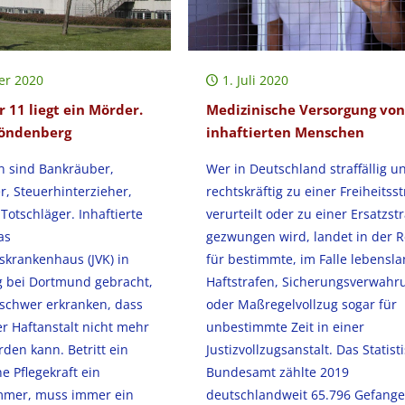
er 2020
1. Juli 2020
 11 liegt ein Mörder.
Medizinische Versorgung von
Fröndenberg
inhaftierten Menschen
n sind Bankräuber,
Wer in Deutschland straffällig u
r, Steuerhinterzieher,
rechtskräftig zu einer Freiheitsst
otschläger. Inhaftierte
verurteilt oder zu einer Ersatzst
as
gezwungen wird, landet in der R
gskrankenhaus (JVK) in
für bestimmte, im Falle lebensl
 bei Dortmund gebracht,
Haftstrafen, Sicherungsverwahr
 schwer erkranken, dass
oder Maßregelvollzug sogar für
er Haftanstalt nicht mehr
unbestimmte Zeit in einer
den kann. Betritt ein
Justizvollzugsanstalt. Das Statist
ne Pflegekraft ein
Bundesamt zählte 2019
mmer, muss immer ein
deutschlandweit 65.796 Gefang