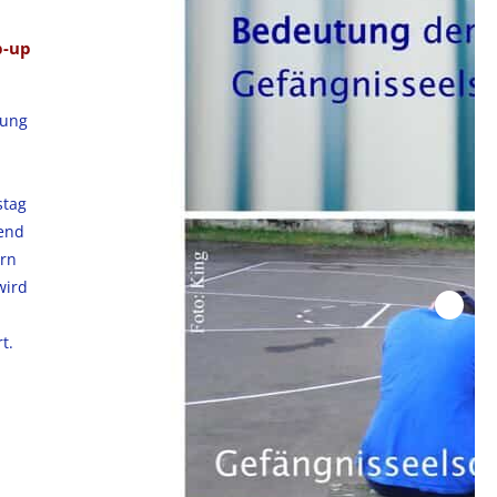
p-up
hung
stag
bend
ern
wird
t.