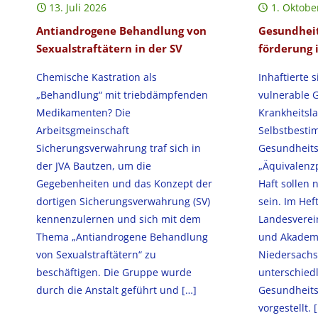
13. Juli 2026
1. Oktobe
Antiandrogene Behandlung von
Gesundheit
Sexualstraftätern in der SV
förderung 
Chemische Kastration als
Inhaftierte 
„Behandlung“ mit triebdämpfenden
vulnerable 
Medikamenten? Die
Krankheitsla
Arbeitsgmeinschaft
Selbstbestim
Sicherungsverwahrung traf sich in
Gesundheit
der JVA Bautzen, um die
„Äquivalenzp
Gegebenheiten und das Konzept der
Haft sollen n
dortigen Sicherungsverwahrung (SV)
sein. Im Hef
kennenzulernen und sich mit dem
Landesverei
Thema „Antiandrogene Behandlung
und Akademi
von Sexualstraftätern“ zu
Niedersachs
beschäftigen. Die Gruppe wurde
unterschied
durch die Anstalt geführt und
[…]
Gesundheits
vorgestellt.
[