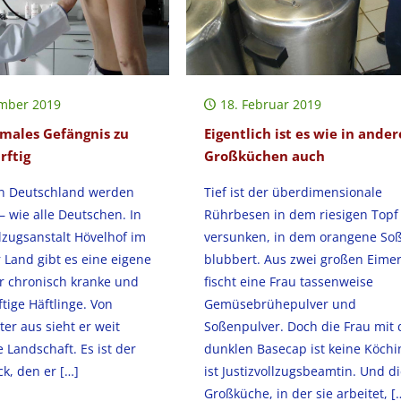
ember 2019
18. Februar 2019
rmales Gefängnis zu
Eigentlich ist es wie in ande
rftig
Großküchen auch
n Deutschland werden
Tief ist der überdimensionale
– wie alle Deutschen. In
Rührbesen in dem riesigen Topf
llzugsanstalt Hövelhof im
versunken, in dem orangene So
 Land gibt es eine eigene
blubbert. Aus zwei großen Eime
ür chronisch kranke und
fischt eine Frau tassenweise
tige Häftlinge. Von
Gemüsebrühepulver und
er aus sieht er weit
Soßenpulver. Doch die Frau mit
e Landschaft. Es ist der
dunklen Basecap ist keine Köchin
ck, den er
[…]
ist Justizvollzugsbeamtin. Und d
Großküche, in der sie arbeitet,
[