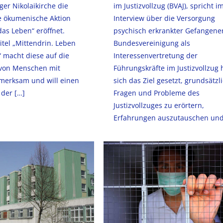
iger Nikolaikirche die
im Justizvollzug (BVAJ), spricht i
 ökumenische Aktion
Interview über die Versorgung
as Leben“ eröffnet.
psychisch erkrankter Gefangener
tel „Mittendrin. Leben
Bundesvereinigung als
 macht diese auf die
Interessenvertretung der
 von Menschen mit
Führungskräfte im Justizvollzug 
erksam und will einen
sich das Ziel gesetzt, grundsätzl
 der
[…]
Fragen und Probleme des
Justizvollzuges zu erörtern,
Erfahrungen auszutauschen un