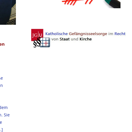
ren
ße
rn
 dem
. Sie
ie
…]