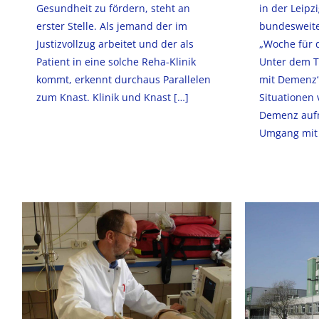
Gesundheit zu fördern, steht an
in der Leipz
erster Stelle. Als jemand der im
bundesweite
Justizvollzug arbeitet und der als
„Woche für d
Patient in eine solche Reha-Klinik
Unter dem Ti
kommt, erkennt durchaus Parallelen
mit Demenz“
zum Knast. Klinik und Knast
[…]
Situationen
Demenz aufm
Umgang mit