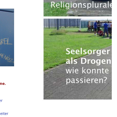
ne.
er
eiter