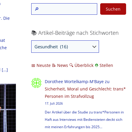
m
Suchen
. Die
📚 Artikel-Beiträge nach Stichworten
hat
iche
📅 Neuste
📝 News
🔍
Überblick
⛑
Stellen
d
[…]
Dorothee Wortelkamp-M'Baye
zu
Sicherheit, Moral und Geschlecht: trans*
Personen im Strafvollzug
17. Juli 2026
Der Artikel über die Studie zu trans*Personen in
Haft aus Interviews mit Bediensteten deckt sich
mit meinen Erfahrungen bis 2025…