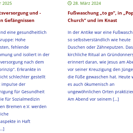
r 2025
28. März 2024
sversorgung und -
Fußwaschung „to go“, in „Po
in Gefängnissen
Church“ und im Knast
sind eine gesundheitlich
In der Antike war eine Fußwasc
Gruppe: Hohe
so selbstverständlich wie heute
sten, fehlende
Duschen oder Zähneputzen. Das
mung und isoliert in der
kirchliche Ritual an Gründonner
sversorgung nach dem
erinnert daran, wie Jesus am A
rinzip“. Erkrankte in
vor seiner Kreuzigung den Jüng
icht schlechter gestellt
die Füße gewaschen hat. Heute 
t impu!se der
es auch ökumenisch an
nigung für Gesundheit
ungewöhnlichen Orten praktizier
e für Sozialmedizin
Am Abend vor seinem
[…]
en Bremen e.V. werden
liche
aspekte in Haft
…]