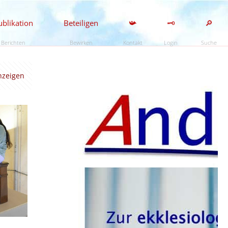
ublikation
Beteiligen
📯
🗝️
🔎
Berichten
Bewirken
Kontakt
Login
Suche
anzeigen