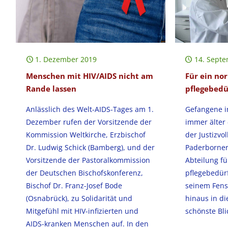
1. Dezember 2019
14. Sept
Menschen mit HIV/AIDS nicht am
Für ein no
Rande lassen
pflegebedü
Anlässlich des Welt-AIDS-Tages am 1.
Gefangene i
Dezember rufen der Vorsitzende der
immer älter 
Kommission Weltkirche, Erzbischof
der Justizvo
Dr. Ludwig Schick (Bamberg), und der
Paderborner
Vorsitzende der Pastoralkommission
Abteilung f
der Deutschen Bischofskonferenz,
pflegebedürf
Bischof Dr. Franz-Josef Bode
seinem Fenst
(Osnabrück), zu Solidarität und
hinaus in di
Mitgefühl mit HIV-infizierten und
schönste Bli
AIDS-kranken Menschen auf. In den