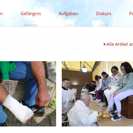
en
Gefängnis
Aufgaben
Diskurs
P
ät
Seelsorge
Justiz
Dialog
Alle Artikel 