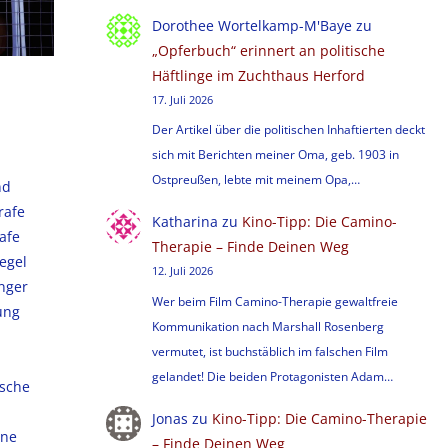
Dorothee Wortelkamp-M'Baye
zu
„Opferbuch“ erinnert an politische
Häftlinge im Zuchthaus Herford
17. Juli 2026
Der Artikel über die politischen Inhaftierten deckt
sich mit Berichten meiner Oma, geb. 1903 in
Ostpreußen, lebte mit meinem Opa,…
nd
rafe
Katharina
zu
Kino-Tipp: Die Camino-
rafe
Therapie – Finde Deinen Weg
egel
12. Juli 2026
anger
Wer beim Film Camino-Therapie gewaltfreie
ung
Kommunikation nach Marshall Rosenberg
vermutet, ist buchstäblich im falschen Film
gelandet! Die beiden Protagonisten Adam…
ische
Jonas
zu
Kino-Tipp: Die Camino-Therapie
ene
– Finde Deinen Weg