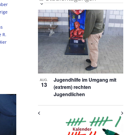
über
Veranstaltung
Ansichten-
Datum
rige
List
auswählen.
Ansichten-
Navigation
Navigation
of
as
Veranstaltungen
 R.
Hier
in
Photo
View
Jugendhilfe im Umgang mit
AUG.
13
(extrem) rechten
Jugendlichen