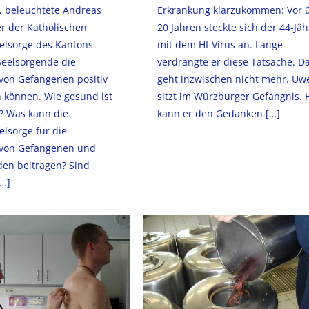
, beleuchtete Andreas
Erkrankung klarzukommen: Vor 
ter der Katholischen
20 Jahren steckte sich der 44-Jäh
elsorge des Kantons
mit dem HI-Virus an. Lange
Seelsorgende die
verdrängte er diese Tatsache. D
von Gefangenen positiv
geht inzwischen nicht mehr. Uwe
n können. Wie gesund ist
sitzt im Würzburger Gefängnis. 
g? Was kann die
kann er den Gedanken
[…]
lsorge für die
 von Gefangenen und
den beitragen? Sind
…]