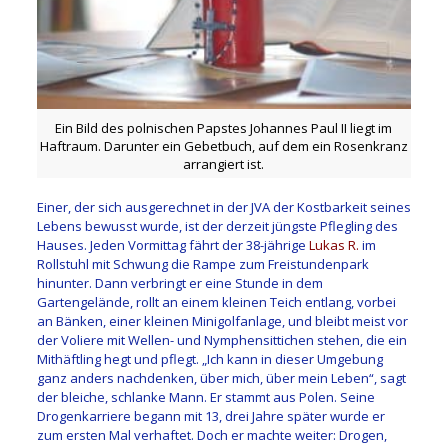
Ein Bild des polnischen Papstes Johannes Paul II liegt im
Haftraum. Darunter ein Gebetbuch, auf dem ein Rosenkranz
arrangiert ist.
Einer, der sich ausgerechnet in der JVA der Kostbarkeit seines
Lebens bewusst wurde, ist der derzeit jüngste Pflegling des
Hauses. Jeden Vormittag fährt der 38-jährige
Lukas R.
im
Rollstuhl mit Schwung die Rampe zum Freistundenpark
hinunter. Dann verbringt er eine Stunde in dem
Gartengelände, rollt an einem kleinen Teich entlang, vorbei
an Bänken, einer kleinen Minigolfanlage, und bleibt meist vor
der Voliere mit Wellen- und Nymphensittichen stehen, die ein
Mithäftling hegt und pflegt. „Ich kann in dieser Umgebung
ganz anders nachdenken, über mich, über mein Leben“, sagt
der bleiche, schlanke Mann. Er stammt aus Polen. Seine
Drogenkarriere begann mit 13, drei Jahre später wurde er
zum ersten Mal verhaftet. Doch er machte weiter: Drogen,