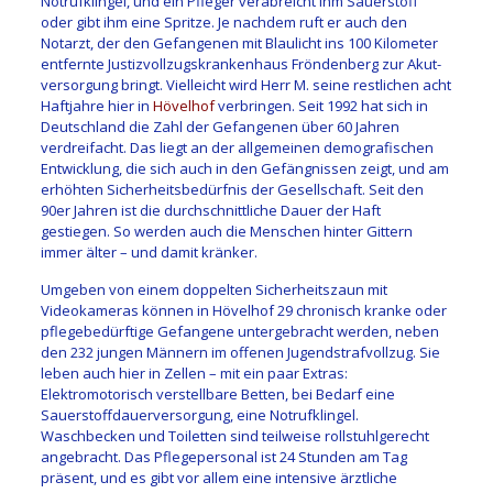
Notrufklingel, und ein Pfleger verab­reicht ihm Sauerstoff
oder gibt ihm eine Spritze. Je nachdem ruft er auch den
Notarzt, der den Gefangenen mit Blaulicht ins 100 Kilometer
entfernte Justizvollzugskrankenhaus Fröndenberg zur Akut­
versorgung bringt. Vielleicht wird Herr M. seine restlichen acht
Haftjahre hier in
Hövelhof
verbringen. Seit 1992 hat sich in
Deutschland die Zahl der Gefangenen über 60 Jahren
verdreifacht. Das liegt an der allgemeinen demografischen
Entwicklung, die sich auch in den Gefängnissen zeigt, und am
erhöhten Sicherheitsbedürfnis der Gesellschaft. Seit den
90er Jahren ist die durchschnittliche Dauer der Haft
gestiegen. So werden auch die Menschen hinter Gittern
immer älter – und damit kränker.
Umgeben von einem doppel­ten Sicherheitszaun mit
Videokameras können in Hövelhof 29 chronisch kranke oder
pflege­bedürftige Gefangene untergebracht werden, neben
den 232 ­jungen Männern im offenen Jugendstrafvollzug. Sie
leben auch hier in Zellen – mit ein paar Extras:
Elektromotorisch verstellbare Betten, bei Bedarf eine
Sauerstoffdauerversorgung, eine Notrufklingel.
Waschbecken und Toi­letten sind teilweise rollstuhlgerecht
angebracht. Das Pflegepersonal ist 24 Stunden am Tag
präsent, und es gibt vor allem eine intensive ärztliche