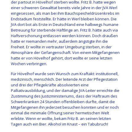
der partout in Hövelhof sterben wollte. Fritz B. hatte wegen
einer schweren Gewalttat bereits viele Jahre in der JVA Werl
eingesessen, als man bei ihm Bauchspeicheldrüsenkrebs im
Endstadium feststellte. Er hätte in Werl bleiben können. Die
JVA dort bot als Erste in Deutschland eine halbwegs humane
Betreuung für sterbende Häftlinge an. Fritz B. hätte auch via
Haftverschonung entlassen werden können. Doch draußen
hatte er niemanden mehr, außerdem ängstigte ihn die
Freiheit. Er wollte in vertrauter Umgebung sterben, in der
Atmosphäre der Gefangenschaft. Von einem Mitgefangenen
hatte er von Hövelhof gehört, dort wollte er seine letzten
Wochen verbringen.
Für Hövelhof wurde sein Wunsch zum Kraftakt: institutionell,
medizinisch, menschlich. Der leitende Arzt der Pflegestation
und drei der Pflegekräfte absolvierten eine
Palliativausbildung, und der damalige JVA-Leiter erreichte die
Zustimmung des Justiz­ministeriums, dass der Haftraum des
Schwerkranken 24 Stunden offenbleiben durfte, damit die
Mitgefangenen ihn jederzeit besuchen konnten und er noch
einmal die minimale Öffnung seiner hermetischen Welt
erlebte. Wenn er wollte, bekam Fritz B. an seinen letzten
Tagen auch ein Bier. Alkohol im Knast – ein Tabubruch!