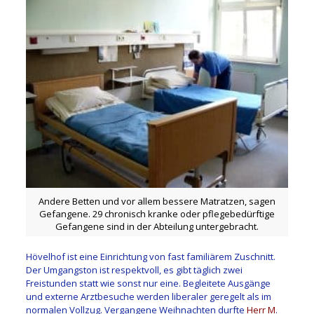
Andere Betten und vor allem bessere Matratzen, sagen
Gefangene. 29 chronisch kranke oder pflege­bedürftige
Gefangene sind in der Abteilung untergebracht.
Hövelhof ist eine Einrichtung von fast familiärem Zuschnitt.
Der Umgangston ist respektvoll, es gibt täglich zwei
Freistunden statt wie sonst nur eine. Begleitete Ausgänge
und externe Arztbesuche werden liberaler geregelt als im
normalen Vollzug. Vergangene Weihnachten durfte
Herr M
.