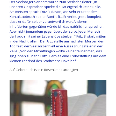
Der Seelsorger Sanders wurde zum Sterbebegleiter. „In
unseren Gesprächen spielte die Tat eigentlich keine Rolle.
Am meis­ten sprach Fritz B. davon, wie sehr er unter dem
Kontaktabbruch seiner Familie litt. Er verleugnete komplett,
dass er dafür selber verantwortlich war. Anderen
Inhaftierten gegenüber würde ich das natürlich ansprechen.
Aber nicht jemandem gegenüber, der stirbt. Jeder Mensch
darf auch mit seiner Lebenslüge sterben.“ Fritz B. starb mitten
in der Nacht, allein. Der Arzt stellte am nächsten Morgen den
Tod fest, der Seelsorger hielt eine Aussegnungsfeier in der
Zelle. „Von den Mithäftlingen wollte keiner teilnehmen, das
ging ihnen zu nah.“ Fritz B. erhielt eine Erdbe­stattung auf dem
kleinen Friedhof des Städtchens Hövelhof.
Auf Gebetbuch ist ein Rosenkranz arrangiert