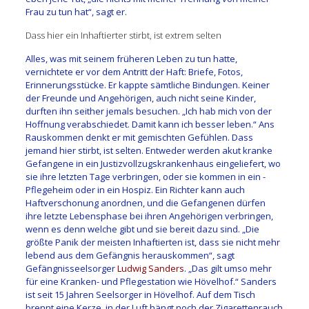
Frau zu tun hat“, sagt er.
Dass hier ein Inhaftierter stirbt, ist extrem selten
Alles, was mit seinem früheren Leben zu tun hatte,
vernichtete er vor dem Antritt der Haft: Briefe, Fotos,
Erinnerungsstücke. Er ­kappte sämtliche Bindungen. Keiner
der Freunde und Angehörigen, auch nicht seine Kinder,
durften ihn seither jemals besuchen. „Ich hab mich von der
Hoffnung verabschiedet. Damit kann ich besser leben.“ Ans
Rauskommen denkt er mit gemischten Gefühlen. Dass
jemand hier stirbt, ist selten. Entweder werden akut ­kranke
Gefangene in ein Justizvollzugskrankenhaus eingeliefert, wo
sie ihre letzten Tage verbringen, oder sie kommen in ein ­
Pflegeheim oder in ein Hospiz. Ein Richter kann auch
Haftverschonung anordnen, und die Gefangenen dürfen
ihre letzte Lebensphase bei ihren Angehörigen verbringen,
wenn es denn welche gibt und sie bereit dazu sind. „Die
größte Panik der meisten Inhaftierten ist, dass sie nicht mehr
lebend aus dem Gefängnis herauskommen“, sagt
Gefängnisseelsorger
Ludwig Sanders
. „Das gilt umso mehr
für eine Kranken- und Pflegestation wie Hövelhof.“ Sanders
ist seit 15 Jahren Seelsorger in Hövelhof. Auf dem Tisch
brennt eine Kerze, in der Luft hängt noch der Zigarettenrauch