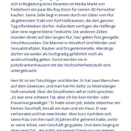
sich in Begleitung eines Beamten im Media Markt von
Paderborn ein paar Blu-Ray-Discs für seinen 3D-Fernseher
kaufen. Seine Zelle liegt in einem durch ein Gitter vom Flur
abgetrennten Trakt von fünf Hafträumen, die den ganzen
Tag offenbleiben dürfen. Außerdem verfügen die Häftlinge
über eine eigene kleine Teeküche. Die anderen Zellen
münden direkt auf den langen Flur, hier gelten fest geregelte
Umschlusszeiten. Die Männer in Hövelhof sind Mörder und
Sexualstraftäter, Räuber und Drogenkriminelle. Allerdings
dürfen sie weder als hochgradig gefährlich noch als
ausbruchswillig gelten. Sonst werden sie in
Justizkrankenhäusern mit der Hochsicherheits­stufe eins
untergebracht.
Herr M. ist ein Totschläger und Mörder. Er hat zwei Menschen
auf dem Gewissen, und man hat ihn dafür zu lebenslanger
Haft verurteilt. Über die Einzelheiten will er nicht sprechen.
„Es war eine schwere Tat, aber ich bin kein Kinder- oder
Frauenverge­waltiger.“ Er hatte einen Job, leitete nebenher ein
kleines Geschäft, besaß ein Auto und ein Haus. Er war
verheiratet und hat zwei Kinder. Aber kurz nachdem sich
seine Frau von ihm nach 30 Jahren Ehe getrennt hatte, verlor
er seine Arbeit, sein Geschäft ging pleite. Und dann beging er
eben jene Tat, „die nichts mit meiner Trennung von meiner