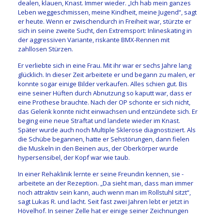
dealen, klauen, Knast. Immer wieder. „Ich hab mein ganzes
Leben weggeschmissen, meine Kindheit, meine ­Jugend“, sagt
er heute. Wenn er zwischendurch in Freiheit war, stürzte er
sich in seine zweite Sucht, den Extremsport: Inlineskating in
der aggressiven Variante, riskante BMX-Rennen mit
zahllosen Stürzen.
Er verliebte sich in eine Frau. Mit ihr war er sechs Jahre lang
glücklich. In dieser Zeit arbei­tete er und begann zu malen, er
konnte sogar einige Bilder verkaufen. Alles schien gut. Bis
eine seiner Hüften durch Abnutzung so kaputt war, dass er
eine Prothese brauchte. Nach der OP schonte er sich nicht,
das Gelenk konnte nicht einwachsen und entzündete sich. Er
beging eine neue Straftat und landete wieder im Knast.
Später wurde auch noch Multiple Sklerose diagnostiziert. Als
die Schübe begannen, hatte er Sehstörungen, dann fielen
die ­Muskeln in den Beinen aus, der Oberkörper wurde
hypersensibel, der Kopf war wie taub.
In einer Rehaklinik lernte er seine Freundin kennen, sie ­
arbeitete an der Rezeption. „Da sieht man, dass man immer
noch attraktiv sein kann, auch wenn man im Rollstuhl sitzt“,
sagt ­Lukas R. und lacht. Seit fast zwei Jahren lebt er jetzt in
Hövelhof. In seiner Zelle hat er einige seiner Zeichnungen