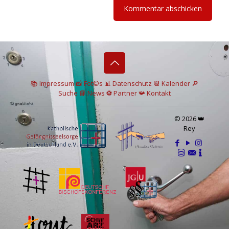
📚 I
mpressum
📸
Fot©s
📊
Datenschutz
📆 Kalender
🔎
Suche
📘 News
⚽
Partner
📯
Kontakt
© 2026 👑
Rey