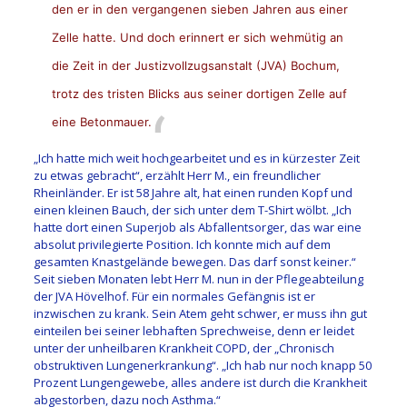
den er in den vergangenen sieben Jahren aus einer
Zelle hatte. Und doch erinnert er sich wehmütig an
die Zeit in der Justizvollzugsanstalt (JVA) Bochum,
trotz des tristen Blicks aus seiner dortigen Zelle auf
eine Betonmauer.
„Ich hatte mich weit hochgearbeitet und es in kürzester Zeit
zu etwas gebracht“, erzählt Herr M., ein freundlicher
Rheinländer. Er ist 58 Jahre alt, hat einen runden Kopf und
einen kleinen Bauch, der sich unter dem T-Shirt wölbt. „Ich
hatte dort einen Superjob als Abfallentsorger, das war eine
absolut privilegierte Position. Ich konnte mich auf dem
gesamten Knastgelände bewegen. Das darf sonst keiner.“
Seit sieben Monaten lebt Herr M. nun in der Pflegeabteilung
der JVA Hövelhof. Für ein normales Gefängnis ist er
inzwischen zu krank. Sein Atem geht schwer, er muss ihn gut
einteilen bei seiner lebhaften Sprechweise, denn er leidet
unter der unheilbaren Krankheit COPD, der „Chronisch
obstruktiven Lungenerkrankung“. „Ich hab nur noch knapp 50
Prozent Lungengewebe, alles andere ist durch die Krankheit
abgestorben, dazu noch Asthma.“