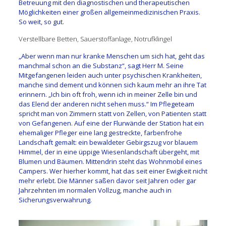
Betreuung mit den diagnostischen und therapeutischen
Möglichkeiten einer großen allgemeinmedizinischen Praxis.
So weit, so gut.
Verstellbare Betten, Sauerstoffanlage, Notrufklingel
„Aber wenn man nur kranke Menschen um sich hat, geht das
manchmal schon an die Substanz“, sagt Herr M. Seine
Mitgefangenen leiden auch unter psychischen Krankheiten,
manche sind dement und können sich kaum mehr an ihre Tat
erinnern. „Ich bin oft froh, wenn ich in meiner Zelle bin und
das Elend der anderen nicht sehen muss.“ Im Pflegeteam
spricht man von Zimmern statt von Zellen, von Patienten statt
von Gefangenen. Auf eine der Flurwände der Station hat ein
ehemaliger Pfleger eine lang gestreckte, farbenfrohe
Landschaft gemalt: ein bewaldeter Gebirgszug vor blauem
Himmel, der in eine üppige Wiesenlandschaft übergeht, mit
Blumen und Bäumen. Mittendrin steht das Wohnmobil eines
Campers. Wer hierher kommt, hat das seit einer Ewigkeit nicht
mehr erlebt. Die Männer saßen davor seit Jahren oder gar
Jahrzehnten im normalen Vollzug, manche auch in
Sicherungsverwahrung.