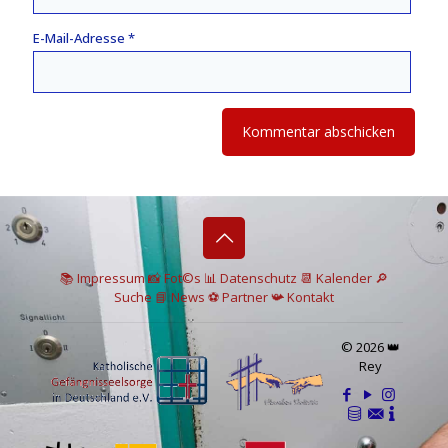
E-Mail-Adresse
*
📚 I
mpressum
📸
Fot©s
📊
Datenschutz
📆 Kalender
🔎
Suche
📘 News
⚽
Partner
📯
Kontakt
© 2026 👑
Rey