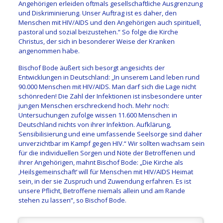
Angehörigen erleiden oftmals gesellschaftliche Ausgrenzung
und Diskriminierung. Unser Auftrag ist es daher, den
Menschen mit HIV/AIDS und den Angehörigen auch spirituell,
pastoral und sozial beizustehen.“ So folge die Kirche
Christus, der sich in besonderer Weise der Kranken
angenommen habe.
Bischof Bode äußert sich besorgt angesichts der
Entwicklungen in Deutschland: „In unserem Land leben rund
90.000 Menschen mit HIV/AIDS. Man darf sich die Lage nicht
schönreden! Die Zahl der Infektionen ist insbesondere unter
jungen Menschen erschreckend hoch. Mehr noch:
Untersuchungen zufolge wissen 11.600 Menschen in
Deutschland nichts von ihrer Infektion. Aufklärung,
Sensibilisierung und eine umfassende Seelsorge sind daher
unverzichtbar im Kampf gegen HIV.“ Wir sollten wachsam sein
für die individuellen Sorgen und Nöte der Betroffenen und
ihrer Angehörigen, mahnt Bischof Bode: „Die Kirche als
,Heilsgemeinschaft‘ will für Menschen mit HIV/AIDS Heimat
sein, in der sie Zuspruch und Zuwendung erfahren. Es ist
unsere Pflicht, Betroffene niemals allein und am Rande
stehen zu lassen“, so Bischof Bode.