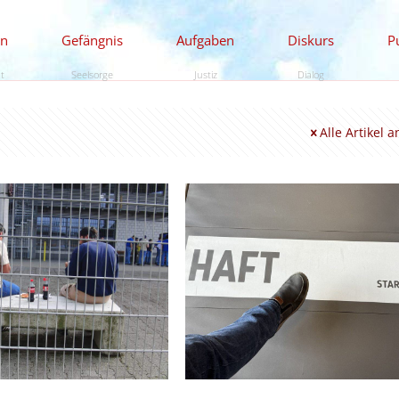
en
Gefängnis
Aufgaben
Diskurs
P
ät
Seelsorge
Justiz
Dialog
Alle Artikel 