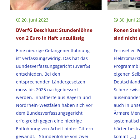
20. Juni 2023
30. Juni 2
BVerfG Beschluss: Stundenlöhne
Ronen Stei
von 2 Euro in Haft unzulässig
sind nicht 
Eine niedrige Gefangenentlohnung
Fernseher-P
ist verfassungswidrig. Das hat das
Elektromark
Bundesverfassungsgericht (BVerfG)
Programmbi
entschieden. Bei den
eigenen Selb
entsprechenden Ländergesetzen
Deutschland
muss bis 2025 nachgebessert
Schere zwis
werden. Inhaftierte aus Bayern und
auseinanderk
Nordrhein-Westfalen haben sich vor
auch in uns
dem Bundesverfassungsgericht
Ärmere Men
erfolgreich gegen eine niedrige
systematisch
Entlohnung von Arbeit hinter Gittern
härter bestr
gewandt. Stundenlöhne von zwei
kommt
[…]