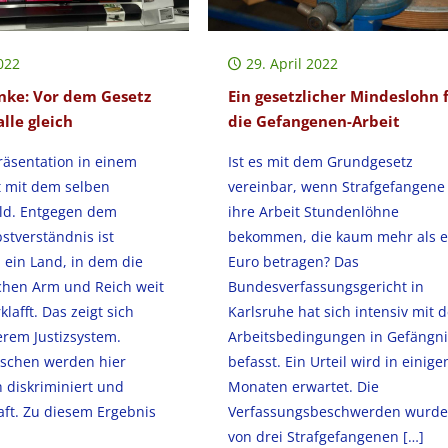
022
29. April 2022
nke: Vor dem Gesetz
Ein gesetzlicher Mindeslohn 
alle gleich
die Gefangenen-Arbeit
räsentation in einem
Ist es mit dem Grundgesetz
t mit dem selben
vereinbar, wenn Strafgefangene 
ld. Entgegen dem
ihre Arbeit Stundenlöhne
stverständnis ist
bekommen, die kaum mehr als e
 ein Land, in dem die
Euro betragen? Das
chen Arm und Reich weit
Bundesverfassungsgericht in
lafft. Das zeigt sich
Karlsruhe hat sich intensiv mit 
erem Justizsystem.
Arbeitsbedingungen in Gefängn
schen werden hier
befasst. Ein Urteil wird in einige
 diskriminiert und
Monaten erwartet. Die
aft. Zu diesem Ergebnis
Verfassungsbeschwerden wurd
von drei Strafgefangenen
[…]