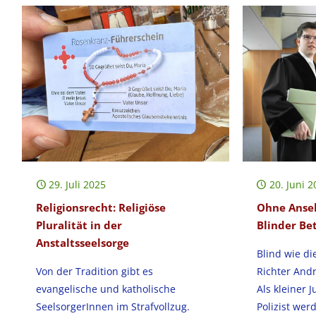
29. Juli 2025
20. Juni 2
Religionsrecht: Religiöse
Ohne Anseh
Pluralität in der
Blinder Be
Anstaltsseelsorge
Blind wie die
Von der Tradition gibt es
Richter Andr
evangelische und katholische
Als kleiner 
SeelsorgerInnen im Strafvollzug.
Polizist wer