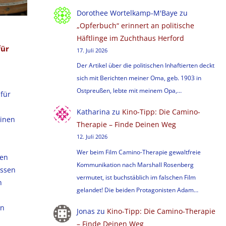
Dorothee Wortelkamp-M'Baye
zu
„Opferbuch“ erinnert an politische
Häftlinge im Zuchthaus Herford
für
17. Juli 2026
Der Artikel über die politischen Inhaftierten deckt
sich mit Berichten meiner Oma, geb. 1903 in
Ostpreußen, lebte mit meinem Opa,…
für
Katharina
zu
Kino-Tipp: Die Camino-
inen
Therapie – Finde Deinen Weg
12. Juli 2026
Wer beim Film Camino-Therapie gewaltfreie
den
Kommunikation nach Marshall Rosenberg
issen
vermutet, ist buchstäblich im falschen Film
n
gelandet! Die beiden Protagonisten Adam…
en
Jonas
zu
Kino-Tipp: Die Camino-Therapie
– Finde Deinen Weg