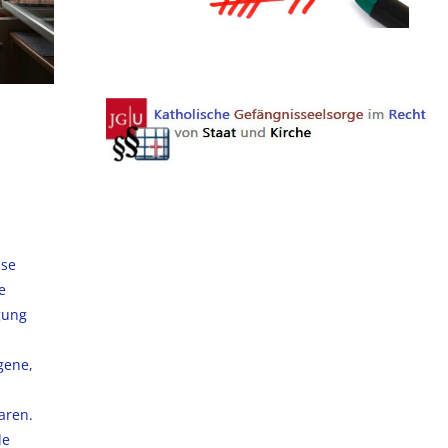
ise
e
gung
gene,
waren.
de