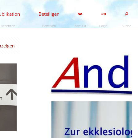
ublikation
Beteiligen
📯
🗝️
🔎
Berichten
Bewirken
Kontakt
Login
Suche
anzeigen