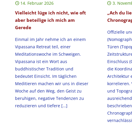
14. Februar 2026
3. Novem
Vielleicht lüge ich nicht, wie oft
„Ach du li
aber beteilige ich mich am
Chronograp
Gerede
Offizielle un
Einmal im Jahr nehme ich an einem
(Nomographi
Vipassana Retreat teil, einer
Türen (Topo
Meditationswoche im Schweigen.
Zeitstruktur
Vipassana ist ein Wort aus
Einschluss (
buddhistischer Tradition und
die Koordina
bedeutet Einsicht. Im täglichen
Architektur 
Meditieren machen wir uns in dieser
korrelieren
Woche auf den Weg, den Geist zu
und Topogra
beruhigen, negative Tendenzen zu
ausreichend
reduzieren und tiefere
[…]
beschrieben
Chronograph
vernachlässi