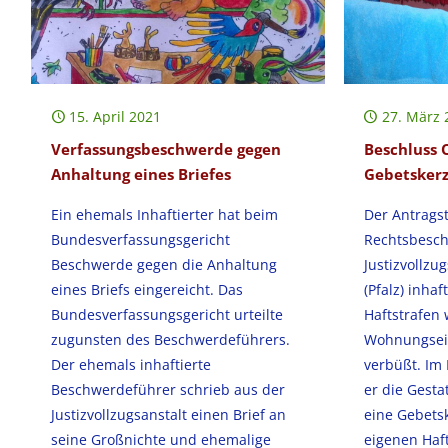
15. April 2021
27. März 
Verfassungsbeschwerde gegen
Beschluss 
Anhaltung eines Briefes
Gebetsker
Ein ehemals Inhaftierter hat beim
Der Antragst
Bundesverfassungsgericht
Rechtsbesch
Beschwerde gegen die Anhaltung
Justizvollzu
eines Briefs eingereicht. Das
(Pfalz) inhaf
Bundesverfassungsgericht urteilte
Haftstrafen
zugunsten des Beschwerdeführers.
Wohnungsei
Der ehemals inhaftierte
verbüßt. Im
Beschwerdeführer schrieb aus der
er die Gest
Justizvollzugsanstalt einen Brief an
eine Gebets
seine Großnichte und ehemalige
eigenen Haf