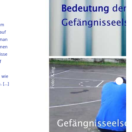
im
auf
 man
nnen
isse
f
 wie
,
[…]