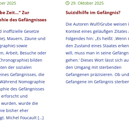
ber 2025
29. Oktober 2025
ebe Zeit…“ Zur
Suizidhilfe im Gefängnis?
hie des Gefängnisses
Die Autoren Wulf/Grube weisen 
d inoffizielle Gesetze
Kontext eines geläufigen Zitates 
e), Mauern, Zäune und
Folgendes hin: „Es heißt: ‚Wenn
graphie) sowie
den Zustand eines Staates erke
en, Arbeit, Besuche oder
will, muss man in seine Gefängn
Chronographie) bilden
gehen.‘ Dieses Wort lässt sich au
ten der sozialen
den Umgang mit sterbenden
eines Gefängnisses, die
Gefangenen präzisieren. Ob und
. Während Nomographie
Gefangene im Gefängnis sterben
phie des Gefängnisses
 erforscht und
 wurden, wurde die
ie bisher eher
gt. Michel Foucault
[…]