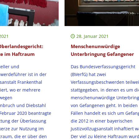
2021
28. Januar 2021
Oberlandesgericht:
Menschenunwürdige
ze im Haftraum
Unterbringung Gefangener
eller und
Das Bundesverfassungsgericht
werdeführer ist in der
(BVerfG) hat zwei
gsanstalt Frankenthal
Verfassungsbeschwerden teilwe
tiert, wo er mehrere
stattgegeben, in denen es um di
 wegen
menschenunwürdige Unterbrin
nbruch und Diebstahl
von Gefangenen geht. In beiden
 Februar 2020 beantragte
Fällen handelt es sich um Gefan
attung der Überlassung
die 2012 in einer bayerischen
kerze zur Nutzung im
Justizvollzugsanstalt inhaftiert 
traum, die er über den
Der viel zu kleine Haftraum wur