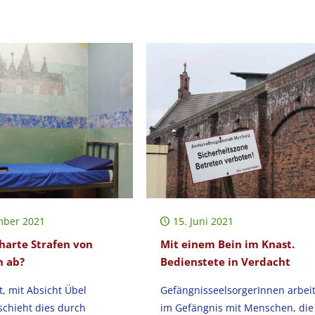
mber 2021
15. Juni 2021
harte Strafen von
Mit einem Bein im Knast.
n ab?
Bedienstete in Verdacht
t, mit Absicht Übel
GefängnisseelsorgerInnen arbei
schieht dies durch
im Gefängnis mit Menschen, die 