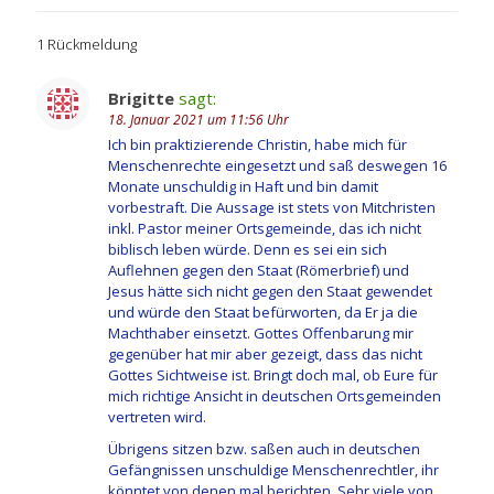
1 Rückmeldung
Brigitte
sagt:
18. Januar 2021 um 11:56 Uhr
Ich bin praktizierende Christin, habe mich für
Menschenrechte eingesetzt und saß deswegen 16
Monate unschuldig in Haft und bin damit
vorbestraft. Die Aussage ist stets von Mitchristen
inkl. Pastor meiner Ortsgemeinde, das ich nicht
biblisch leben würde. Denn es sei ein sich
Auflehnen gegen den Staat (Römerbrief) und
Jesus hätte sich nicht gegen den Staat gewendet
und würde den Staat befürworten, da Er ja die
Machthaber einsetzt. Gottes Offenbarung mir
gegenüber hat mir aber gezeigt, dass das nicht
Gottes Sichtweise ist. Bringt doch mal, ob Eure für
mich richtige Ansicht in deutschen Ortsgemeinden
vertreten wird.
Übrigens sitzen bzw. saßen auch in deutschen
Gefängnissen unschuldige Menschenrechtler, ihr
könntet von denen mal berichten. Sehr viele von