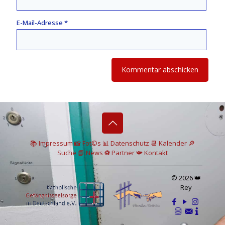
E-Mail-Adresse
*
📚 I
mpressum
📸
Fot©s
📊
Datenschutz
📆 Kalender
🔎
Suche
📘 News
⚽
Partner
📯
Kontakt
© 2026 👑
Rey