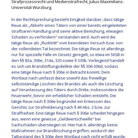
Strafprozessrecht und Medienstrafrecht, Julius-Maximilians-
Universität Würzburg.
In der Rechtsprechung besteht Einigkeit darüber, dass tätige
Reue als „Abkehr eines Täters von einer bereits eingeleiteten
strafbaren Handlung und seine aktive Bemühung, etwaigen
Schaden zu verhindern“ verstanden wird. Auch wird die
tätige Reue als „Rücktritt“ vom beendeten Versuch bzw. von
der vollendeten Tat bezeichnet. Die tätige Reue ist allerdings
nur für spezielle Fälle im Gesetz geregelt, so etwa im StGB in
den §§ 83a, 306e, 314a, 320 sowie § 330b. Vorliegend handelt
es sich um Brandstiftungsdelikte der §§ 306-306d, sodass
eine tätige Reue nach § 306e in Betracht kommt. Dem
Wortlaut nach umfasst diese sowohl das freiwillige
selbstständige Löschen des Brandes als auch die Löschung
auf Veranlassung des Täters durch Dritte, insbesondere die
Feuerwehr, bevor ein erheblicher Schaden entsteht. Die
tätige Reue nach § 306e begründet ein Ermessen des
Gerichts zur Strafmilderung nach § 49 Abs. 2 bzw. zur
Straffreiheit. Eine tätige Reue nach § 306e scheidet hingegen
aus, wenn eine gewisse „Geldwertschwelle“ bei
Sachschäden überstiegen ist. Hier hat A. allerdings keine
Maßnahmen zur Brandlöschung ergriffen, wodurch der
Tatbestand des § 306e dem Wortlaut nach nicht erfüllt wurde.