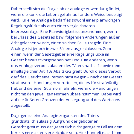
Daher stellt sich die Frage, ob er analoge Anwendung findet,
wenn die konkrete Lebensgefahr auf andere Weise beseitigt
wird. Für eine Analogie bedarf es sowohl einer planwidrigen
Regelungslücke als auch einer vergleichbaren
Interessenlage. Eine Planwidrigkeit ist anzunehmen, wenn
bei Erlass des Gesetzes bzw. folgenden Änderungen außer
Acht gelassen wurde, einen solchen Fall zu regeln. Eine
Analogie ist jedoch in zwei Fällen ausgeschlossen. Zum
einen, wenn der Gesetzgeber eine Regelungslücke im
Gesetz bewusst vorgesehen hat, und zum anderen, wenn
das Analogieverbot zulasten des Täters nach § 1 sowie dem
inhaltsgleichen Art. 103 Abs. 2 GG greift. Durch dieses Verbot
darf das Gericht eine Person nicht wegen – nach dem Gesetz
straflosen – Handlungen verurteilen, die es für strafwürdig
hält und die einer Strafnorm ähneln, wenn die Handlungen
nicht mit den jeweiligen Normen übereinstimmen. Dabei wird
auf die äußeren Grenzen der Auslegung und des Wortsinns
abgestellt.
Dagegen ist eine Analogie zugunsten des Täters
grundsätzlich zulässig. Aufgrund der gebotenen
Gerechtigkeit muss der gesetzlich nicht geregelte Fall mit dem
bereits geregelten vergleichbar sein. Hier handelt es sich um