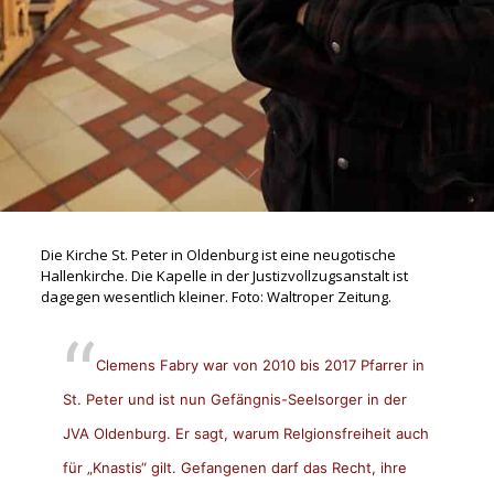
Die Kirche St. Peter in Oldenburg ist eine neugotische
Hallenkirche. Die Kapelle in der Justizvollzugsanstalt ist
dagegen wesentlich kleiner. Foto: Waltroper Zeitung.
Clemens Fabry war von 2010 bis 2017 Pfarrer in
St. Peter und ist nun Gefängnis-Seelsorger in der
JVA Oldenburg. Er sagt, warum Relgionsfreiheit auch
für „Knastis“ gilt. Gefangenen darf das Recht, ihre