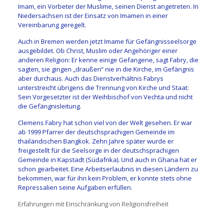
Imam, ein Vorbeter der Muslime, seinen Dienst angetreten. In
Niedersachsen ist der Einsatz von Imamen in einer
Vereinbarung geregelt.
Auch in Bremen werden jetzt Imame für Gefängnisseelsorge
ausgebildet. Ob Christ, Muslim oder Angehöriger einer
anderen Religion: Er kenne einige Gefangene, sagt Fabry, die
sagten, sie gingen „draußen“ nie in die Kirche, im Gefängnis
aber durchaus. Auch das Dienstverhältnis Fabrys
unterstreicht übrigens die Trennung von Kirche und Staat:
Sein Vorgesetzter ist der Weihbischof von Vechta und nicht
die Gefängnisleitung.
Clemens Fabry hat schon viel von der Welt gesehen. Er war
ab 1999 Pfarrer der deutschsprachigen Gemeinde im
thailändischen Bangkok. Zehn Jahre später wurde er
freigestellt für die Seelsorge in der deutschsprachigen
Gemeinde in Kapstadt (Südafrika). Und auch in Ghana hat er
schon gearbeitet. Eine Arbeitserlaubnis in diesen Ländern zu
bekommen, war für ihn kein Problem, er konnte stets ohne
Repressalien seine Aufgaben erfüllen.
Erfahrungen mit Einschränkung von Religionsfreiheit