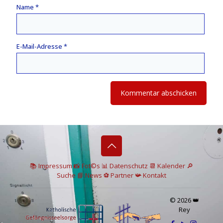
Name
*
E-Mail-Adresse
*
📚 I
mpressum
📸
Fot©s
📊
Datenschutz
📆 Kalender
🔎
Suche
📘 News
⚽
Partner
📯
Kontakt
© 2026 👑
Rey