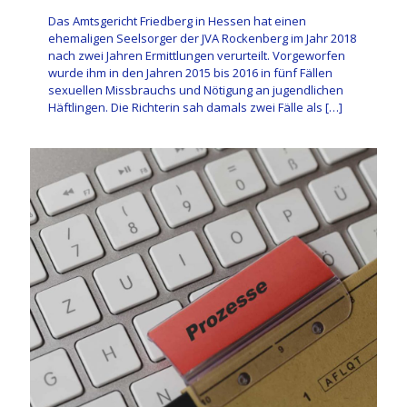
Das Amtsgericht Friedberg in Hessen hat einen
ehemaligen Seelsorger der JVA Rockenberg im Jahr 2018
nach zwei Jahren Ermittlungen verurteilt. Vorgeworfen
wurde ihm in den Jahren 2015 bis 2016 in fünf Fällen
sexuellen Missbrauchs und Nötigung an jugendlichen
Häftlingen. Die Richterin sah damals zwei Fälle als
[…]