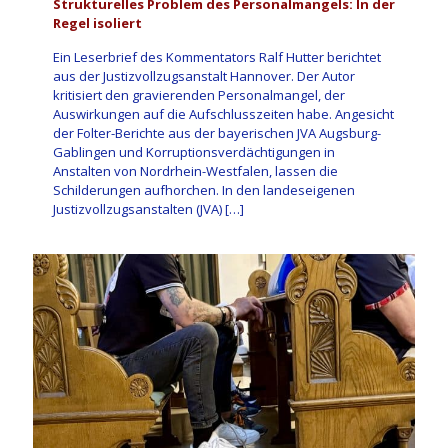
Strukturelles Problem des Personalmangels: In der
Regel isoliert
Ein Leserbrief des Kommentators Ralf Hutter berichtet
aus der Justizvollzugsanstalt Hannover. Der Autor
kritisiert den gravierenden Personalmangel, der
Auswirkungen auf die Aufschlusszeiten habe. Angesicht
der Folter-Berichte aus der bayerischen JVA Augsburg-
Gablingen und Korruptionsverdächtigungen in
Anstalten von Nordrhein-Westfalen, lassen die
Schilderungen aufhorchen. In den landeseigenen
Justizvollzugsanstalten (JVA)
[…]