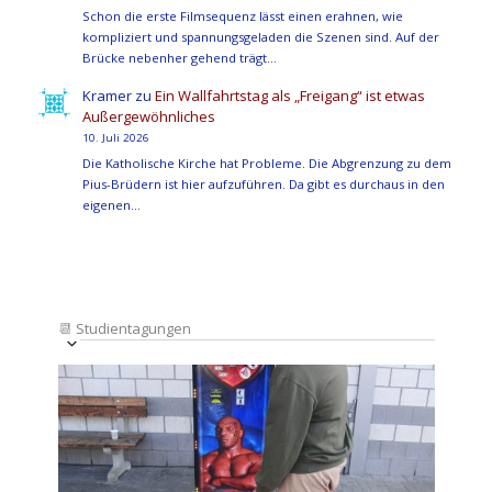
Schon die erste Filmsequenz lässt einen erahnen, wie
kompliziert und spannungsgeladen die Szenen sind. Auf der
Brücke nebenher gehend trägt…
Kramer
zu
Ein Wallfahrtstag als „Freigang“ ist etwas
Außergewöhnliches
10. Juli 2026
Die Katholische Kirche hat Probleme. Die Abgrenzung zu dem
Pius-Brüdern ist hier aufzuführen. Da gibt es durchaus in den
eigenen…
📆
Studientagungen
Veranstaltung
Ansichten-
Datum
Ansichten-
Navigation
List
auswählen.
Navigation
of
Veranstaltungen
in
Photo
View