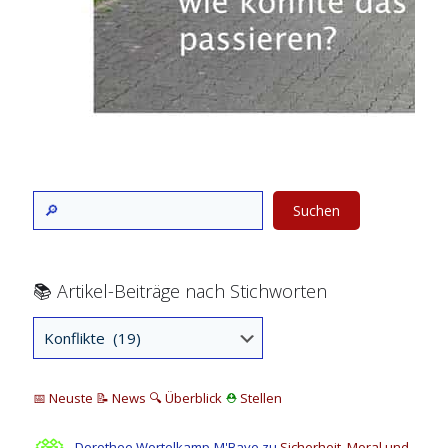
Suchen
📚 Artikel-Beiträge nach Stichworten
📅 Neuste
📝 News
🔍
Überblick
⛑
Stellen
Dorothee Wortelkamp-M'Baye
zu
Sicherheit, Moral und