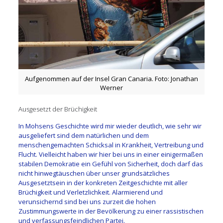
Aufgenommen auf der Insel Gran Canaria. Foto: Jonathan
Werner
Ausgesetzt der Brüchigkeit
In Mohsens Geschichte wird mir wieder deutlich, wie sehr wir
ausgeliefert sind dem natürlichen und dem
menschengemachten Schicksal in Krankheit, Vertreibung und
Flucht. Vielleicht haben wir hier bei uns in einer einigermaßen
stabilen Demokratie ein Gefühl von Sicherheit, doch darf das
nicht hinwegtäuschen über unser grundsätzliches
Ausgesetztsein in der konkreten Zeitgeschichte mit aller
Brüchigkeit und Verletzlichkeit. Alarmierend und
verunsichernd sind bei uns zurzeit die hohen
Zustimmungswerte in der Bevölkerung zu einer rassistischen
und verfassungsfeindlichen Partei.