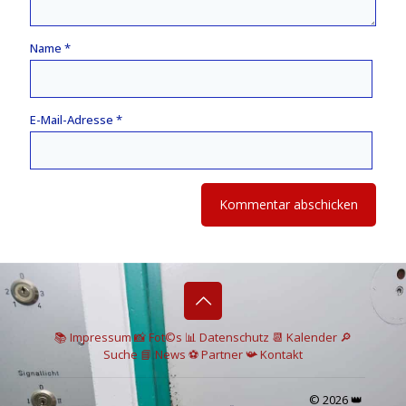
Name
*
E-Mail-Adresse
*
📚 I
mpressum
📸
Fot©s
📊
Datenschutz
📆 Kalender
🔎
Suche
📘 News
⚽
Partner
📯
Kontakt
© 2026 👑