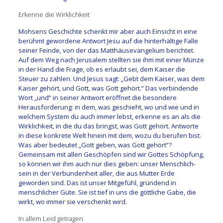
Erkenne die Wirklichkeit
Mohsens Geschichte schenkt mir aber auch Einsicht in eine
berühmt gewordene Antwort Jesu auf die hinterhältige Falle
seiner Feinde, von der das Matthäusevangelium berichtet.
Auf dem Weg nach Jerusalem stellten sie ihm mit einer Münze
in der Hand die Frage, ob es erlaubt sei, dem Kaiser die
Steuer zu zahlen. Und Jesus sagt: „Gebt dem Kaiser, was dem
Kaiser gehört, und Gott, was Gott gehört.“ Das verbindende
Wort „und“ in seiner Antwort eröffnet die besondere
Herausforderung: in dem, was geschieht, wo und wie und in
welchem System du auch immer lebst, erkenne es an als die
Wirklichkeit, in die du das bringst, was Gott gehört. Antworte
in diese konkrete Welt hinein mit dem, wozu du berufen bist.
Was aber bedeutet „Gott geben, was Gott gehört“?
Gemeinsam mit allen Geschöpfen sind wir Gottes Schöpfung,
so können wir ihm auch nur dies geben: unser Menschlich-
sein in der Verbundenheit aller, die aus Mutter Erde
geworden sind. Das ist unser Mitgefühl, gründend in
menschlicher Güte. Sie ist tief in uns die göttliche Gabe, die
wirkt, wo immer sie verschenkt wird.
In allem Leid getragen