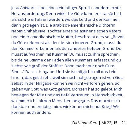
Jesu Antwort ist beileibe kein billiger Spruch, sondern echte
Herausforderung. Denn wirkliche Güte kann erst tatsächlich
als solche erfahren werden, wo das Leid und der Kummer
darin getragen ist. Die arabisch-amerikanische Dichterin
Naomi Shihab Nye, Tochter eines palästinensischen Vaters
und einer amerikanischen Mutter, beschreibt dies so: „Bevor
du Güte erkennst als den tiefsten inneren Grund, musst du
den Kummer erkennen als den anderen tiefsten Grund. Du
musst aufwachen mit Kummer. Du musst zu ihm sprechen,
bis deine Stimme den Faden allen Kummers erfasst und du
siehst, wie groß der Stoff ist. Dann macht nur noch Güte
Sinn…“ Das ist Hingabe. Und sie ist möglich in all das Leid
hinein, das geschieht, weil sie nochmal getragen ist von Gott
selbst. In der Hingabe können wir nicht verloren gehen. So
geben wir Gott, was Gott gehört. Mohsen hat so gelebt. Mich
bewegen der Mut und das tiefe Vertrauen in Menschlichkeit,
wo immer ich solchen Menschen begegne. Das macht mich
dankbar und ermutigt mich: wir können nicht nur Krieg! Wir
können auch anders.
Christoph Kunz
| Mt 22, 15 – 21