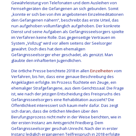
Gewährleistung von Telefonaten und dem Ausleihen von
Fernsehgeräten die Gefangenen an sich gebunden. Somit
„konnte er sich bei von ihm angebotenen Einzelmeditationen
den Gefangenen nähern“, beschreibt das erste Urteil, das
nun aufgehoben vollumfänglich aufgehoben. Der konkrete
Dienst und seine Aufgaben als Gefängnisseelsorgers spielte
im Verfahren keine Rolle. Das gegenseitige Vertrauen im
System „Vollzug“ wird vor allem seitens der Seelsorger
gewährt. Doch dies hat dem ehemaligen
Gefängnisseelsorger eher geschadet, als genützt. Man
glaubte den inhaftierten Jugendlichen.
Die örtliche Presse berichtete 2018 in allen
Einzelheiten
vom
Verfahren, bis hin, dass eine genaue Beschreibung des
Angeklagten erfolgte. Im Prozess flüchtete ein Zeuge, ein
ehemaliger Strafgefangene, aus dem Gerichtssaal. Die Frage
ist, wie nach der jetzigen Entscheidung des Freispruchs des
Gefängnisseelsorgers eine Rehabilitation aussieht? Die
Öffentlichkeit interessiert sich kaum mehr dafür. Das zeigt
sich daran, dass die örtlichen Medien über den
Berufungsprozess nicht mehr in der Weise berichten, wie in
der ersten Instanz am Amtsgericht Friedberg. Dem
Gefängnisseelsorger geschah Unrecht. Nach der in erster
Instanz lediglich ergangenen Teilfreispruch in 2018 erfolgte