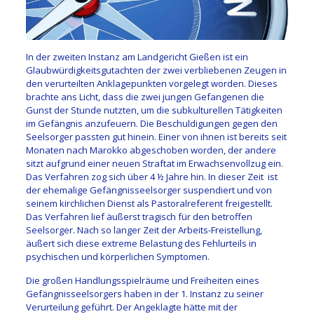
In der zweiten Instanz am Landgericht Gießen ist ein
Glaubwürdigkeitsgutachten der zwei verbliebenen Zeugen in
den verurteilten Anklagepunkten vorgelegt worden. Dieses
brachte ans Licht, dass die zwei jungen Gefangenen die
Gunst der Stunde nutzten, um die subkulturellen Tätigkeiten
im Gefängnis anzufeuern. Die Beschuldigungen gegen den
Seelsorger passten gut hinein. Einer von ihnen ist bereits seit
Monaten nach Marokko abgeschoben worden, der andere
sitzt aufgrund einer neuen Straftat im Erwachsenvollzug ein.
Das Verfahren zog sich über 4 ½ Jahre hin. In dieser Zeit ist
der ehemalige Gefängnisseelsorger suspendiert und von
seinem kirchlichen Dienst als Pastoralreferent freigestellt.
Das Verfahren lief äußerst tragisch für den betroffen
Seelsorger. Nach so langer Zeit der Arbeits-Freistellung,
äußert sich diese extreme Belastung des Fehlurteils in
psychischen und körperlichen Symptomen.
Die großen Handlungsspielräume und Freiheiten eines
Gefängnisseelsorgers haben in der 1. Instanz zu seiner
Verurteilung geführt. Der Angeklagte hätte mit der