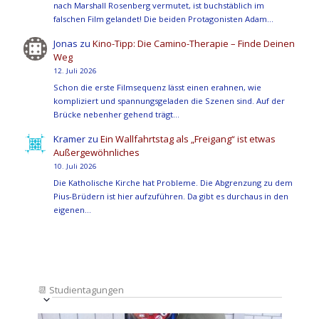
nach Marshall Rosenberg vermutet, ist buchstäblich im
falschen Film gelandet! Die beiden Protagonisten Adam…
Jonas
zu
Kino-Tipp: Die Camino-Therapie – Finde Deinen
Weg
12. Juli 2026
Schon die erste Filmsequenz lässt einen erahnen, wie
kompliziert und spannungsgeladen die Szenen sind. Auf der
Brücke nebenher gehend trägt…
Kramer
zu
Ein Wallfahrtstag als „Freigang“ ist etwas
Außergewöhnliches
10. Juli 2026
Die Katholische Kirche hat Probleme. Die Abgrenzung zu dem
Pius-Brüdern ist hier aufzuführen. Da gibt es durchaus in den
eigenen…
📆
Studientagungen
Veranstaltung
Ansichten-
Datum
Ansichten-
Navigation