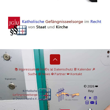
📚 I
mpressum
📸
Fot©s
📊
Datenschutz
📆 Kalender
🔎
Suche
📘 News
⚽
Partner
📯
Kontakt
© 2026 👑
Rey