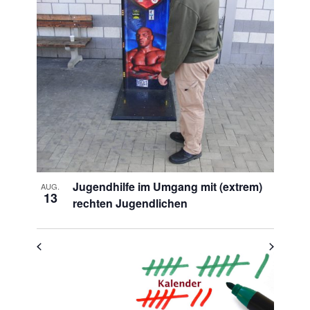
List
auswählen.
Navigation
of
Veranstaltungen
in
Photo
View
Jugendhilfe im Umgang mit (extrem)
AUG.
13
rechten Jugendlichen