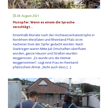
28. August 2021
Flutopfer: Wenn es einem die Sprache
verschlägt…
Eineinhalb Monate nach der Hochwasserkatastrophe in
Nordrhein-Westfalen und Rheinland-Pfalz ist im
Aachener Dom der Opfer gedacht worden. Nach
Starkregen waren Mitte Juli Ortschaften überflutet
worden, ganze Häuser und Straßen wurden
weggerissen. „Es wurde uns die Heimat
weggenommen“, sagt eine Frau im rheinland-
pfälzischem Ahrtal. „Nicht auch dass
[…]