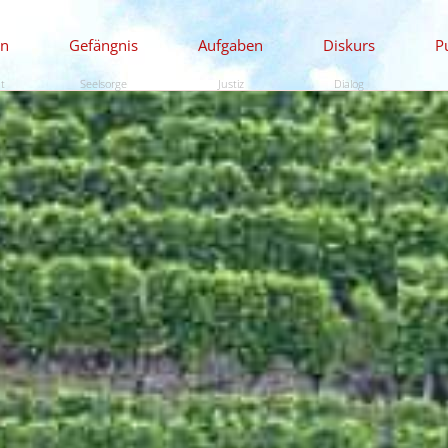
en
Gefängnis
Aufgaben
Diskurs
P
ät
Seelsorge
Justiz
Dialog