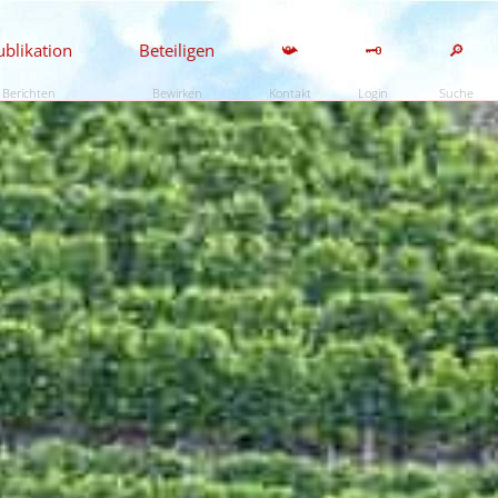
ublikation
Beteiligen
📯
🗝️
🔎
Berichten
Bewirken
Kontakt
Login
Suche