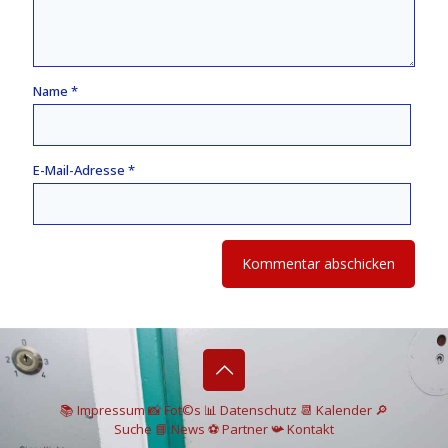
Name
*
E-Mail-Adresse
*
📚 I
mpressum
📸
Fot©s
📊
Datenschutz
📆 Kalender
🔎
Suche
📘 News
⚽
Partner
📯
Kontakt