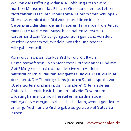
Wo von der Hoffnung wider alle Hoffnung erzählt wird,
machen Menschen das Bild von Gott stark, der das Leben
nicht fahren lässt. Der unbekannte Helfer mit der Schüppe –
übersetzt er nicht das Bild vom guten Hirten in die
Gegenwart, der dem, der im finsteren Tal wandert, die Angst
nimmt? Die Kirche von Mayschoss haben Menschen
kurzerhand zum Versorgungszentrum gemacht. Von dort
werden Lebensmittel, Windeln, Wäsche und andere
Hilfsgüter verteilt.
Kann dies nicht ein starkes Bild für die Kraft von
Gemeinschaft sein – von Menschen untereinander und mit
Gott? Mir geht es nicht darum, Motive von Helfern
missbräuchlich zu deuten. Mir geht es um die Kraft, die in all
dem steckt. Der Theologe Hans-Joachim Sander spricht von
„Andersorten“ und meint damit „andere“ Orte, an denen
Gottes Heil deutlich wird – andere als die Gewohnten.
Erlösung kannst du nicht herstellen, anordnen oder
einhegen. Sie ereignet sich – schlicht dann, wenn irgendeiner
anfängt. Auch für die Kirche gäbe es gerade viel Gutes zu
lernen.
Peter Otten
|
www.theosalon.de