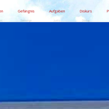
en
Gefängnis
Aufgaben
Diskurs
P
tät
Seelsorge
Justiz
Dialog