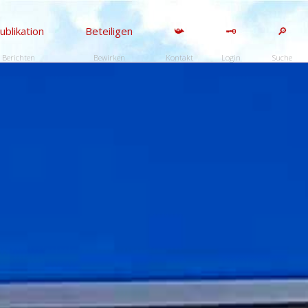
ublikation
Beteiligen
📯
🗝️
🔎
Berichten
Bewirken
Kontakt
Login
Suche