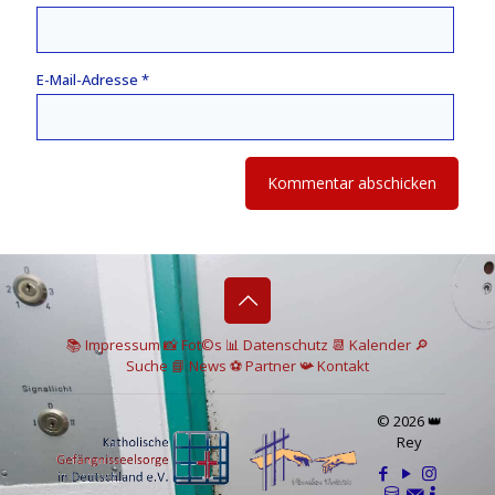
E-Mail-Adresse
*
📚 I
mpressum
📸
Fot©s
📊
Datenschutz
📆 Kalender
🔎
Suche
📘 News
⚽
Partner
📯
Kontakt
© 2026 👑
Rey