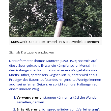
Kunstwerk „Unter dem Himmel“ in Worpswede bei Bremen.
Sich als Kraftquelle entdecken
Der Reformator Thomas Müntzer (1490–1525) hat mich auf
diese Spur gebracht. Er war ein kämpferischer Mensch, in
den Anfängen der Reformation ist er ein Weggefährte von
Martin Luther, später sein Gegner. Mit 35 Jahren wird er als
Prediger des Bauernaufstandes hingerichtet Wenige kennen
auch seine feinen Seiten, er spricht von drei Haltungen auf
einem inneren Weg:
Verwunderung
:
staunen können, alltägliche Wunder
genießen, danken…
Entgröberung
:
ich spreche lieber von „Verfeinerung“,