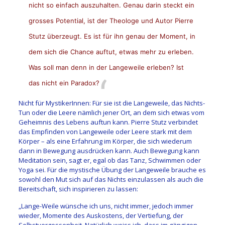
nicht so einfach auszuhalten. Genau darin steckt ein
grosses Potential, ist der Theologe und Autor Pierre
Stutz überzeugt. Es ist für ihn genau der Moment, in
dem sich die Chance auftut, etwas mehr zu erleben.
Was soll man denn in der Langeweile erleben? Ist
das nicht ein Paradox?
Nicht für MystikerInnen: Für sie ist die Langeweile, das Nichts-
Tun oder die Leere nämlich jener Ort, an dem sich etwas vom
Geheimnis des Lebens auftun kann. Pierre Stutz verbindet
das Empfinden von Langeweile oder Leere stark mit dem
Körper – als eine Erfahrung im Körper, die sich wiederum
dann in Bewegung ausdrücken kann. Auch Bewegung kann
Meditation sein, sagt er, egal ob das Tanz, Schwimmen oder
Yoga sei. Für die mystische Übung der Langeweile brauche es
sowohl den Mut sich auf das Nichts einzulassen als auch die
Bereitschaft, sich inspirieren zu lassen:
„Lange-Weile wünsche ich uns, nicht immer, jedoch immer
wieder, Momente des Auskostens, der Vertiefung, der
Selbstvergessenheit. Natürlich weiss ich, dass im gängigen