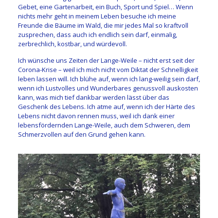
Gebet, eine Gartenarbeit, ein Buch, Sport und Spiel… Wenn
nichts mehr geht in meinem Leben besuche ich meine
Freunde die Bäume im Wald, die mir jedes Mal so kraftvoll
zusprechen, dass auch ich endlich sein darf, einmalig,
zerbrechlich, kostbar, und würdevoll.
Ich wünsche uns Zeiten der Lange-Weile – nicht erst seit der
Corona-Krise – weil ich mich nicht vom Diktat der Schnelligkeit
leben lassen will. Ich blühe auf, wenn ich lang-weilig sein darf,
wenn ich Lustvolles und Wunderbares genussvoll auskosten
kann, was mich tief dankbar werden lässt über das
Geschenk des Lebens. Ich atme auf, wenn ich der Härte des
Lebens nicht davon rennen muss, weil ich dank einer
lebensfördernden Lange-Weile, auch dem Schweren, dem
Schmerzvollen auf den Grund gehen kann.