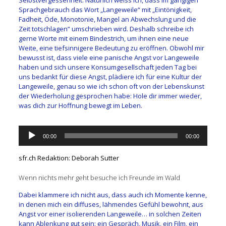
Sprachgebrauch das Wort „Langeweile“ mit „Eintönigkeit,
Fadheit, Öde, Monotonie, Mangel an Abwechslung und die
Zeit totschlagen“ umschrieben wird. Deshalb schreibe ich
gerne Worte mit einem Bindestrich, um ihnen eine neue
Weite, eine tiefsinnigere Bedeutung zu eröffnen. Obwohl mir
bewusst ist, dass viele eine panische Angst vor Langeweile
haben und sich unsere Konsumgesellschaft jeden Tag bei
uns bedankt für diese Angst, plädiere ich für eine Kultur der
Langeweile, genau so wie ich schon oft von der Lebenskunst
der Wiederholung gesprochen habe: Hole dir immer wieder,
was dich zur Hoffnung bewegt im Leben.
Audio-
00:00
00:00
Player
sfr.ch Redaktion: Deborah Sutter
Wenn nichts mehr geht besuche ich Freunde im Wald
Dabei klammere ich nicht aus, dass auch ich Momente kenne,
in denen mich ein diffuses, lähmendes Gefühl bewohnt, aus
Angst vor einer isolierenden Langeweile… in solchen Zeiten
kann Ablenkung gut sein: ein Gespräch, Musik, ein Film, ein