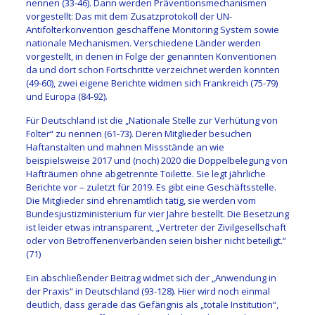
nennen (33-46). Dann werden Präventionsmechanismen
vorgestellt: Das mit dem Zusatzprotokoll der UN-
Antifolterkonvention geschaffene Monitoring System sowie
nationale Mechanismen. Verschiedene Länder werden
vorgestellt, in denen in Folge der genannten Konventionen
da und dort schon Fortschritte verzeichnet werden konnten
(49-60), zwei eigene Berichte widmen sich Frankreich (75-79)
und Europa (84-92).
Für Deutschland ist die „Nationale Stelle zur Verhütung von
Folter“ zu nennen (61-73). Deren Mitglieder besuchen
Haftanstalten und mahnen Missstände an wie
beispielsweise 2017 und (noch) 2020 die Doppelbelegung von
Hafträumen ohne abgetrennte Toilette. Sie legt jährliche
Berichte vor – zuletzt für 2019. Es gibt eine Geschäftsstelle.
Die Mitglieder sind ehrenamtlich tätig, sie werden vom
Bundesjustizministerium für vier Jahre bestellt. Die Besetzung
ist leider etwas intransparent, „Vertreter der Zivilgesellschaft
oder von Betroffenenverbänden seien bisher nicht beteiligt.“
(71)
Ein abschließender Beitrag widmet sich der „Anwendung in
der Praxis“ in Deutschland (93-128). Hier wird noch einmal
deutlich, dass gerade das Gefängnis als „totale Institution“,