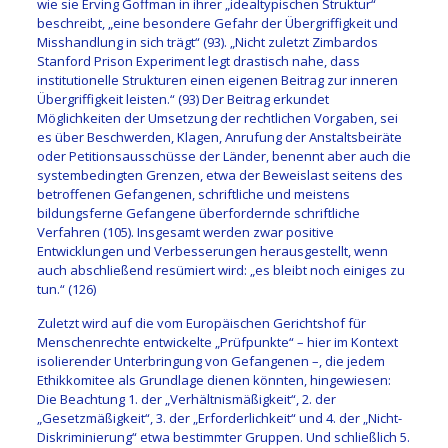
wie sie Erving Goffman in ihrer „idealtypischen Struktur“
beschreibt, „eine besondere Gefahr der Übergriffigkeit und
Misshandlung in sich trägt“ (93). „Nicht zuletzt Zimbardos
Stanford Prison Experiment legt drastisch nahe, dass
institutionelle Strukturen einen eigenen Beitrag zur inneren
Übergriffigkeit leisten.“ (93) Der Beitrag erkundet
Möglichkeiten der Umsetzung der rechtlichen Vorgaben, sei
es über Beschwerden, Klagen, Anrufung der Anstaltsbeiräte
oder Petitionsausschüsse der Länder, benennt aber auch die
systembedingten Grenzen, etwa der Beweislast seitens des
betroffenen Gefangenen, schriftliche und meistens
bildungsferne Gefangene überfordernde schriftliche
Verfahren (105). Insgesamt werden zwar positive
Entwicklungen und Verbesserungen herausgestellt, wenn
auch abschließend resümiert wird: „es bleibt noch einiges zu
tun.“ (126)
Zuletzt wird auf die vom Europäischen Gerichtshof für
Menschenrechte entwickelte „Prüfpunkte“ – hier im Kontext
isolierender Unterbringung von Gefangenen –, die jedem
Ethikkomitee als Grundlage dienen könnten, hingewiesen:
Die Beachtung 1. der „Verhältnismäßigkeit“, 2. der
„Gesetzmäßigkeit“, 3. der „Erforderlichkeit“ und 4. der „Nicht-
Diskriminierung“ etwa bestimmter Gruppen. Und schließlich 5.