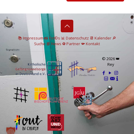
📚 I
mpressum
📸
Fot©s
📊
Datenschutz
📆 Kalender
🔎
Suche
📘 News
⚽
Partner
📯
Kontakt
© 2026 👑
Rey