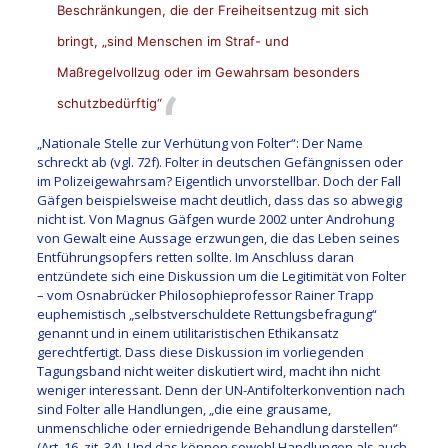
Beschränkungen, die der Freiheitsentzug mit sich
bringt, „sind Menschen im Straf- und
Maßregelvollzug oder im Gewahrsam besonders
schutzbedürftig“
„Nationale Stelle zur Verhütung von Folter“: Der Name
schreckt ab (vgl. 72f). Folter in deutschen Gefängnissen oder
im Polizeigewahrsam? Eigentlich unvorstellbar. Doch der Fall
Gäfgen beispielsweise macht deutlich, dass das so abwegig
nicht ist. Von Magnus Gäfgen wurde 2002 unter Androhung
von Gewalt eine Aussage erzwungen, die das Leben seines
Entführungsopfers retten sollte. Im Anschluss daran
entzündete sich eine Diskussion um die Legitimität von Folter
– vom Osnabrücker Philosophieprofessor Rainer Trapp
euphemistisch „selbstverschuldete Rettungsbefragung“
genannt und in einem utilitaristischen Ethikansatz
gerechtfertigt. Dass diese Diskussion im vorliegenden
Tagungsband nicht weiter diskutiert wird, macht ihn nicht
weniger interessant. Denn der UN-Antifolterkonvention nach
sind Folter alle Handlungen, „die eine grausame,
unmenschliche oder erniedrigende Behandlung darstellen“
(Art. 16, zit. 34). Und das können sowohl Handlungen als auch