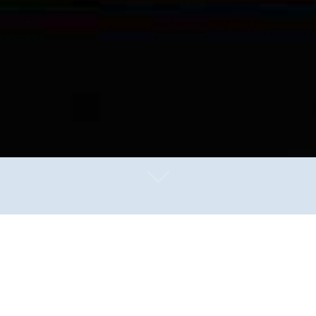
„Seelsorge im Knast besteht aus den drei K-Buchstaben: 
elle Tassen. Für Leihtabak geben sich die Seelsorgenden 