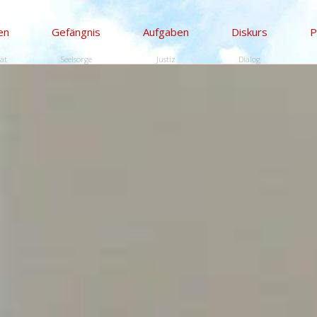
en
Gefängnis
Aufgaben
Diskurs
P
tät
Seelsorge
Justiz
Dialog