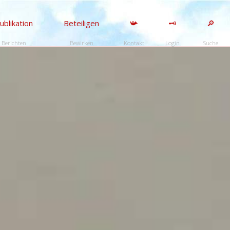
ublikation
Beteiligen
📯
🗝️
🔎
Berichten
Bewirken
Kontakt
Login
Suche