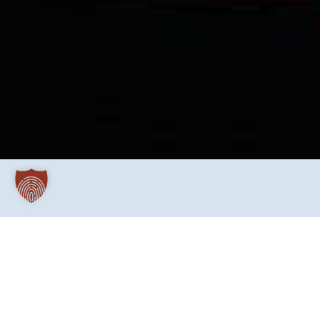
Irgendjemand sagt einmal so oder so ähnlich: 
Justizvollzugsanstalten gibt es eigens dafür spezi