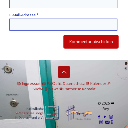
E-Mail-Adresse
*
📚 I
mpressum
📸
Fot©s
📊
Datenschutz
📆 Kalender
🔎
Suche
📘 News
⚽
Partner
📯
Kontakt
© 2026 👑
Rey