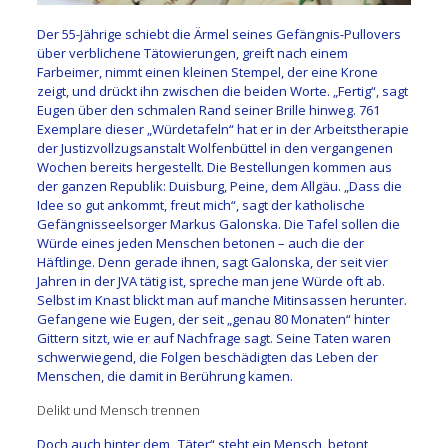
Der 55-Jährige schiebt die Ärmel seines Gefängnis-Pullovers
über verblichene Tätowierungen, greift nach einem
Farbeimer, nimmt einen kleinen Stempel, der eine Krone
zeigt, und drückt ihn zwischen die beiden Worte. „Fertig“, sagt
Eugen über den schmalen Rand seiner Brille hinweg. 761
Exemplare dieser „Würdetafeln“ hat er in der Arbeitstherapie
der Justizvollzugsanstalt Wolfenbüttel in den vergangenen
Wochen bereits hergestellt. Die Bestellungen kommen aus
der ganzen Republik: Duisburg, Peine, dem Allgäu. „Dass die
Idee so gut ankommt, freut mich“, sagt der katholische
Gefängnisseelsorger Markus Galonska. Die Tafel sollen die
Würde eines jeden Menschen betonen – auch die der
Häftlinge. Denn gerade ihnen, sagt Galonska, der seit vier
Jahren in der JVA tätig ist, spreche man jene Würde oft ab.
Selbst im Knast blickt man auf manche Mitinsassen herunter.
Gefangene wie Eugen, der seit „genau 80 Monaten“ hinter
Gittern sitzt, wie er auf Nachfrage sagt. Seine Taten waren
schwerwiegend, die Folgen beschädigten das Leben der
Menschen, die damit in Berührung kamen.
Delikt und Mensch trennen
Doch auch hinter dem „Täter“ steht ein Mensch, betont