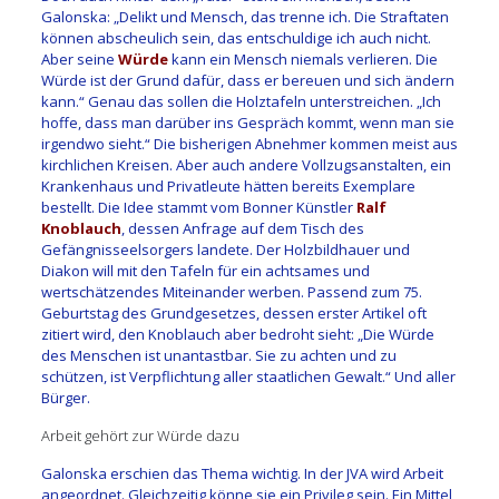
Galonska: „Delikt und Mensch, das trenne ich. Die Straftaten
können abscheulich sein, das entschuldige ich auch nicht.
Aber seine
Würde
kann ein Mensch niemals verlieren. Die
Würde ist der Grund dafür, dass er bereuen und sich ändern
kann.“ Genau das sollen die Holztafeln unterstreichen. „Ich
hoffe, dass man darüber ins Gespräch kommt, wenn man sie
irgendwo sieht.“ Die bisherigen Abnehmer kommen meist aus
kirchlichen Kreisen. Aber auch andere Vollzugsanstalten, ein
Krankenhaus und Privatleute hätten bereits Exemplare
bestellt. Die Idee stammt vom Bonner Künstler
Ralf
Knoblauch
, dessen Anfrage auf dem Tisch des
Gefängnisseelsorgers landete. Der Holzbildhauer und
Diakon will mit den Tafeln für ein achtsames und
wertschätzendes Miteinander werben. Passend zum 75.
Geburtstag des Grundgesetzes, dessen erster Artikel oft
zitiert wird, den Knoblauch aber bedroht sieht: „Die Würde
des Menschen ist unantastbar. Sie zu achten und zu
schützen, ist Verpflichtung aller staatlichen Gewalt.“ Und aller
Bürger.
Arbeit gehört zur Würde dazu
Galonska erschien das Thema wichtig. In der JVA wird Arbeit
angeordnet. Gleichzeitig könne sie ein Privileg sein. Ein Mittel,