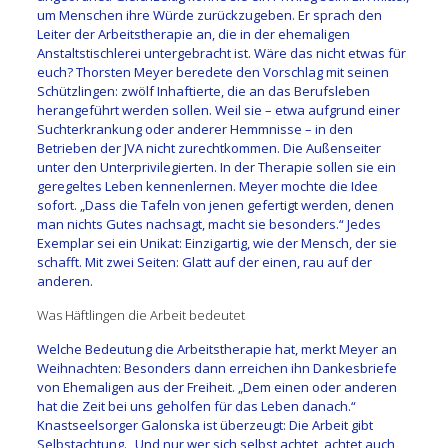
um Menschen ihre Würde zurückzugeben. Er sprach den
Leiter der Arbeitstherapie an, die in der ehemaligen
Anstaltstischlerei untergebracht ist. Wäre das nicht etwas für
euch? Thorsten Meyer beredete den Vorschlag mit seinen
Schützlingen: zwölf Inhaftierte, die an das Berufsleben
herangeführt werden sollen. Weil sie – etwa aufgrund einer
Suchterkrankung oder anderer Hemmnisse – in den
Betrieben der JVA nicht zurechtkommen. Die Außenseiter
unter den Unterprivilegierten. In der Therapie sollen sie ein
geregeltes Leben kennenlernen. Meyer mochte die Idee
sofort. „Dass die Tafeln von jenen gefertigt werden, denen
man nichts Gutes nachsagt, macht sie besonders.“ Jedes
Exemplar sei ein Unikat: Einzigartig, wie der Mensch, der sie
schafft. Mit zwei Seiten: Glatt auf der einen, rau auf der
anderen.
Was Häftlingen die Arbeit bedeutet
Welche Bedeutung die Arbeitstherapie hat, merkt Meyer an
Weihnachten: Besonders dann erreichen ihn Dankesbriefe
von Ehemaligen aus der Freiheit. „Dem einen oder anderen
hat die Zeit bei uns geholfen für das Leben danach.“
Knastseelsorger Galonska ist überzeugt: Die Arbeit gibt
Selbstachtung. „Und nur wer sich selbst achtet, achtet auch