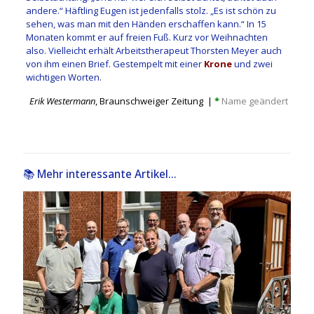
andere.“ Häftling Eugen ist jedenfalls stolz. „Es ist schön zu
sehen, was man mit den Händen erschaffen kann.“ In 15
Monaten kommt er auf freien Fuß. Kurz vor Weihnachten
also. Vielleicht erhält Arbeitstherapeut Thorsten Meyer auch
von ihm einen Brief. Gestempelt mit einer
Krone
und zwei
wichtigen Worten.
Erik Westermann
, Braunschweiger Zeitung |
*
Name geändert
📚 Mehr interessante Artikel...