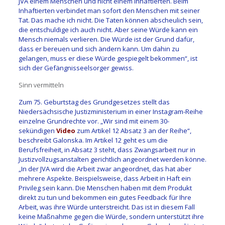
JVA einem Menschen und nicht einem Inhaftierten. Beim
Inhaftierten verbindet man sofort den Menschen mit seiner
Tat. Das mache ich nicht. Die Taten können abscheulich sein,
die entschuldige ich auch nicht. Aber seine Würde kann ein
Mensch niemals verlieren. Die Würde ist der Grund dafür,
dass er bereuen und sich ändern kann. Um dahin zu
gelangen, muss er diese Würde gespiegelt bekommen“, ist
sich der Gefängnisseelsorger gewiss.
Sinn vermitteln
Zum 75. Geburtstag des Grundgesetzes stellt das
Niedersächsische Justizministerium in einer Instagram-Reihe
einzelne Grundrechte vor. „Wir sind mit einem 30-
sekündigen
Video
zum Artikel 12 Absatz 3 an der Reihe“,
beschreibt Galonska. Im Artikel 12 geht es um die
Berufsfreiheit, in Absatz 3 steht, dass Zwangsarbeit nur in
Justizvollzugsanstalten gerichtlich angeordnet werden könne.
„In der JVA wird die Arbeit zwar angeordnet, das hat aber
mehrere Aspekte. Beispielsweise, dass Arbeit in Haft ein
Privileg sein kann. Die Menschen haben mit dem Produkt
direkt zu tun und bekommen ein gutes Feedback für Ihre
Arbeit, was ihre Würde unterstreicht. Das ist in diesem Fall
keine Maßnahme gegen die Würde, sondern unterstützt ihre