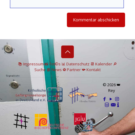
📚 I
mpressum
📸
Fot©s
📊
Datenschutz
📆 Kalender
🔎
Suche
📘 News
⚽
Partner
📯
Kontakt
© 2026 👑
Rey