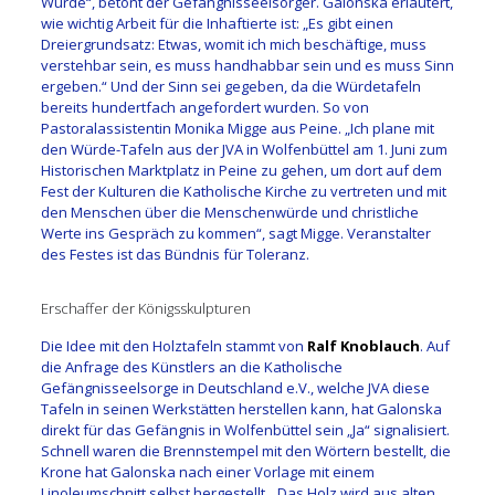
Würde“, betont der Gefängnisseelsorger. Galonska erläutert,
wie wichtig Arbeit für die Inhaftierte ist: „Es gibt einen
Dreiergrundsatz: Etwas, womit ich mich beschäftige, muss
verstehbar sein, es muss handhabbar sein und es muss Sinn
ergeben.“ Und der Sinn sei gegeben, da die Würdetafeln
bereits hundertfach angefordert wurden. So von
Pastoralassistentin Monika Migge aus Peine. „Ich plane mit
den Würde-Tafeln aus der JVA in Wolfenbüttel am 1. Juni zum
Historischen Marktplatz in Peine zu gehen, um dort auf dem
Fest der Kulturen die Katholische Kirche zu vertreten und mit
den Menschen über die Menschenwürde und christliche
Werte ins Gespräch zu kommen“, sagt Migge. Veranstalter
des Festes ist das Bündnis für Toleranz.
Erschaffer der Königsskulpturen
Die Idee mit den Holztafeln stammt von
Ralf Knoblauch
. Auf
die Anfrage des Künstlers an die Katholische
Gefängnisseelsorge in Deutschland e.V., welche JVA diese
Tafeln in seinen Werkstätten herstellen kann, hat Galonska
direkt für das Gefängnis in Wolfenbüttel sein „Ja“ signalisiert.
Schnell waren die Brennstempel mit den Wörtern bestellt, die
Krone hat Galonska nach einer Vorlage mit einem
Linoleumschnitt selbst hergestellt. „Das Holz wird aus alten