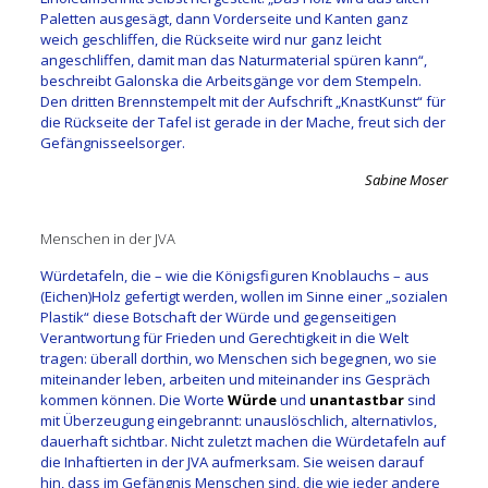
Paletten ausgesägt, dann Vorderseite und Kanten ganz
weich geschliffen, die Rückseite wird nur ganz leicht
angeschliffen, damit man das Naturmaterial spüren kann“,
beschreibt Galonska die Arbeitsgänge vor dem Stempeln.
Den dritten Brennstempelt mit der Aufschrift „KnastKunst“ für
die Rückseite der Tafel ist gerade in der Mache, freut sich der
Gefängnisseelsorger.
Sabine Moser
Menschen in der JVA
Würdetafeln, die – wie die Königsfiguren Knoblauchs – aus
(Eichen)Holz gefertigt werden, wollen im Sinne einer „sozialen
Plastik“ diese Botschaft der Würde und gegenseitigen
Verantwortung für Frieden und Gerechtigkeit in die Welt
tragen: überall dorthin, wo Menschen sich begegnen, wo sie
miteinander leben, arbeiten und miteinander ins Gespräch
kommen können. Die Worte
Würde
und
unantastbar
sind
mit Überzeugung eingebrannt: unauslöschlich, alternativlos,
dauerhaft sichtbar. Nicht zuletzt machen die Würdetafeln auf
die Inhaftierten in der JVA aufmerksam. Sie weisen darauf
hin, dass im Gefängnis Menschen sind, die wie jeder andere