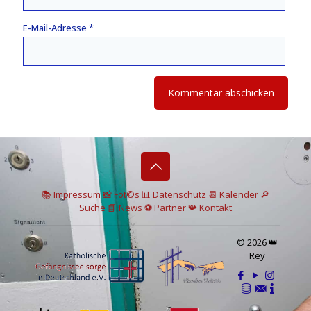
E-Mail-Adresse
*
📚 I
mpressum
📸
Fot©s
📊
Datenschutz
📆 Kalender
🔎
Suche
📘 News
⚽
Partner
📯
Kontakt
© 2026 👑
Rey