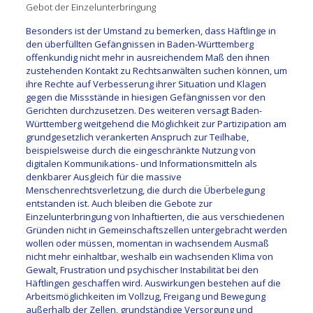
Gebot der Einzelunterbringung
Besonders ist der Umstand zu bemerken, dass Häftlinge in
den überfüllten Gefängnissen in Baden-Württemberg
offenkundig nicht mehr in ausreichendem Maß den ihnen
zustehenden Kontakt zu Rechtsanwälten suchen können, um
ihre Rechte auf Verbesserung ihrer Situation und Klagen
gegen die Missstände in hiesigen Gefängnissen vor den
Gerichten durchzusetzen. Des weiteren versagt Baden-
Württemberg weitgehend die Möglichkeit zur Partizipation am
grundgesetzlich verankerten Anspruch zur Teilhabe,
beispielsweise durch die eingeschränkte Nutzung von
digitalen Kommunikations- und Informationsmitteln als
denkbarer Ausgleich für die massive
Menschenrechtsverletzung, die durch die Überbelegung
entstanden ist. Auch bleiben die Gebote zur
Einzelunterbringung von Inhaftierten, die aus verschiedenen
Gründen nicht in Gemeinschaftszellen untergebracht werden
wollen oder müssen, momentan in wachsendem Ausmaß
nicht mehr einhaltbar, weshalb ein wachsenden Klima von
Gewalt, Frustration und psychischer Instabilität bei den
Häftlingen geschaffen wird. Auswirkungen bestehen auf die
Arbeitsmöglichkeiten im Vollzug, Freigang und Bewegung
außerhalb der Zellen, grundständige Versorgung und