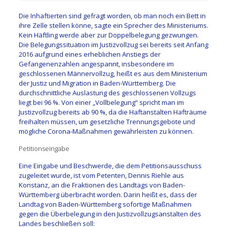
Die Inhaftierten sind gefragt worden, ob man noch ein Bett in
ihre Zelle stellen könne, sagte ein Sprecher des Ministeriums.
Kein Häftling werde aber zur Doppelbelegung gezwungen.
Die Belegungssituation im Justizvollzug sei bereits seit Anfang
2016 aufgrund eines erheblichen Anstiegs der
Gefangenenzahlen angespannt, insbesondere im
geschlossenen Männervollzug, heißt es aus dem Ministerium
der Justiz und Migration in Baden-Württemberg. Die
durchschnittliche Auslastung des geschlossenen Vollzugs
liegt bei 96 %. Von einer „Vollbelegung“ spricht man im
Justizvollzug bereits ab 90 %, da die Haftanstalten Hafträume
freihalten müssen, um gesetzliche Trennungsgebote und
mögliche Corona-Maßnahmen gewährleisten zu können.
Petitionseingabe
Eine Eingabe und Beschwerde, die dem Petitionsausschuss
zugeleitet wurde, ist vom Petenten, Dennis Riehle aus
Konstanz, an die Fraktionen des Landtags von Baden-
Württemberg überbracht worden. Darin heißt es, dass der
Landtag von Baden-Württemberg sofortige Maßnahmen
gegen die Überbelegung in den Justizvollzugsanstalten des
Landes beschließen soll: