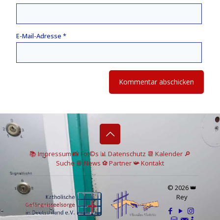
E-Mail-Adresse
*
📚 I
mpressum
📸
Fot©s
📊
Datenschutz
📆 Kalender
🔎
Suche
📘 News
⚽
Partner
📯
Kontakt
© 2026 👑
Rey