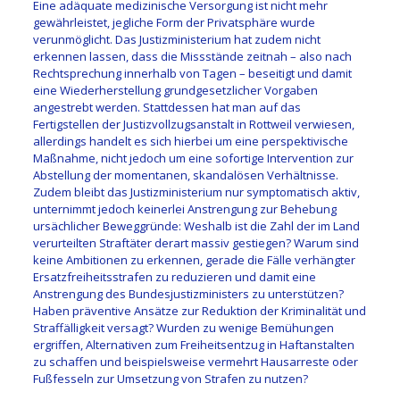
Eine adäquate medizinische Versorgung ist nicht mehr
gewährleistet, jegliche Form der Privatsphäre wurde
verunmöglicht. Das Justizministerium hat zudem nicht
erkennen lassen, dass die Missstände zeitnah – also nach
Rechtsprechung innerhalb von Tagen – beseitigt und damit
eine Wiederherstellung grundgesetzlicher Vorgaben
angestrebt werden. Stattdessen hat man auf das
Fertigstellen der Justizvollzugsanstalt in Rottweil verwiesen,
allerdings handelt es sich hierbei um eine perspektivische
Maßnahme, nicht jedoch um eine sofortige Intervention zur
Abstellung der momentanen, skandalösen Verhältnisse.
Zudem bleibt das Justizministerium nur symptomatisch aktiv,
unternimmt jedoch keinerlei Anstrengung zur Behebung
ursächlicher Beweggründe: Weshalb ist die Zahl der im Land
verurteilten Straftäter derart massiv gestiegen? Warum sind
keine Ambitionen zu erkennen, gerade die Fälle verhängter
Ersatzfreiheitsstrafen zu reduzieren und damit eine
Anstrengung des Bundesjustizministers zu unterstützen?
Haben präventive Ansätze zur Reduktion der Kriminalität und
Straffälligkeit versagt? Wurden zu wenige Bemühungen
ergriffen, Alternativen zum Freiheitsentzug in Haftanstalten
zu schaffen und beispielsweise vermehrt Hausarreste oder
Fußfesseln zur Umsetzung von Strafen zu nutzen?