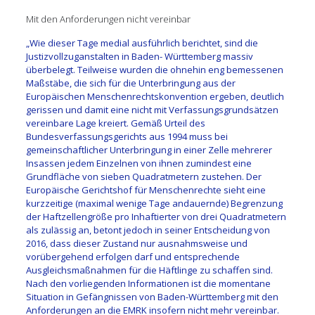
Mit den Anforderungen nicht vereinbar
„Wie dieser Tage medial ausführlich berichtet, sind die
Justizvollzuganstalten in Baden- Württemberg massiv
überbelegt. Teilweise wurden die ohnehin eng bemessenen
Maßstäbe, die sich für die Unterbringung aus der
Europäischen Menschenrechtskonvention ergeben, deutlich
gerissen und damit eine nicht mit Verfassungsgrundsätzen
vereinbare Lage kreiert. Gemäß Urteil des
Bundesverfassungsgerichts aus 1994 muss bei
gemeinschaftlicher Unterbringung in einer Zelle mehrerer
Insassen jedem Einzelnen von ihnen zumindest eine
Grundfläche von sieben Quadratmetern zustehen. Der
Europäische Gerichtshof für Menschenrechte sieht eine
kurzzeitige (maximal wenige Tage andauernde) Begrenzung
der Haftzellengröße pro Inhaftierter von drei Quadratmetern
als zulässig an, betont jedoch in seiner Entscheidung von
2016, dass dieser Zustand nur ausnahmsweise und
vorübergehend erfolgen darf und entsprechende
Ausgleichsmaßnahmen für die Häftlinge zu schaffen sind.
Nach den vorliegenden Informationen ist die momentane
Situation in Gefängnissen von Baden-Württemberg mit den
Anforderungen an die EMRK insofern nicht mehr vereinbar.