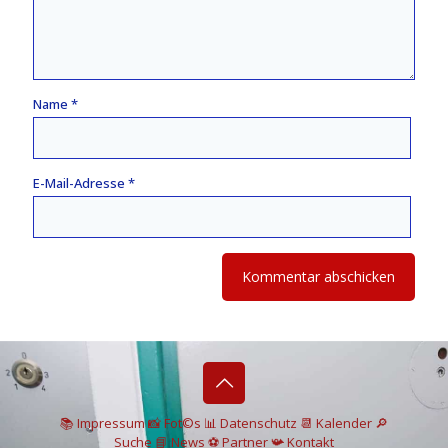
Name
*
E-Mail-Adresse
*
📚 I
mpressum
📸
Fot©s
📊
Datenschutz
📆 Kalender
🔎
Suche
📘 News
⚽
Partner
📯
Kontakt