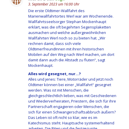
3. September 2023 um 16:00 Uhr
Die erste Oldtimer-Wallfahrt des
Marienwallfahrtortes Werl war am Wochenende.
Wallfahrtsseelsorger Stephan Mockenhaupt
erklärt, was die oft begehrten Segensplaketten
ausmachen und welche außergewöhnlichen
Wallfahrten Werl noch so zu bieten hat. „Wir
rechnen damit, dass sich viele
OldtimerfreundInnen mit ihren historischen
Mobilen auf den Weg nach Werl machen, um dort
damit dann auch die Altstadt zu fluten“, sagt
Mockenhaupt.
Alles wird gesegnet, nur…?
Alles und jenes: Tiere, Motorräder und jetzt noch
Oldtimer können bei einer „Wallfahrt“ gesegnet
werden. Was ist mit Menschen, die
gleichgeschlechtlich lieben, was mit Geschiedenen
und Wiederverheiraten, Priestern, die sich für ihre
Partnerschaft engagieren oder Menschen, die
sich für einen Schwangerschaftsabbruch äußern?
Das Leben ist oft nicht so klar, wie es im
Katechismus steht. Hauptsache systemerhaltend
arbeiten. Die Riten und die festgezurrte