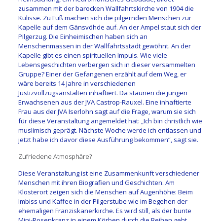
zusammen mit der barocken Wallfahrtskirche von 1904 die
Kulisse. Zu Fuß machen sich die pilgernden Menschen zur
Kapelle auf dem Gänsvöhde auf. An der Ampel staut sich der
Pilgerzug. Die Einheimischen haben sich an
Menschenmassen in der Wallfahrtsstadt gewöhnt. An der
Kapelle gibt es einen spirituellen Impuls. Wie viele
Lebensgeschichten verbergen sich in dieser versammelten
Gruppe? Einer der Gefangenen erzählt auf dem Weg, er
wäre bereits 14 Jahre in verschiedenen
Justizvollzugsanstalten inhaftiert. Da staunen die jungen
Erwachsenen aus der JVA Castrop-Rauxel. Eine inhaftierte
Frau aus der JVA Iserlohn sagt auf die Frage, warum sie sich
für diese Veranstaltung angemeldet hat: „Ich bin christlich wie
muslimisch geprägt. Nächste Woche werde ich entlassen und
jetzt habe ich davor diese Ausführung bekommen“, sagt sie.
Zufriedene Atmosphäre?
Diese Veranstaltung ist eine Zusammenkunft verschiedener
Menschen mit ihren Biografien und Geschichten. Am
Klosterort zeigen sich die Menschen auf Augenhöhe: Beim
Imbiss und Kaffee in der Pilgerstube wie im Begehen der
ehemaligen Franziskanerkirche. Es wird still, als der bunte
Mini-Rosenkranz in einem Körben durch die Reihen geht.