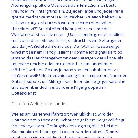
Altehenger spielt die Musik aus dem Film „Ziemlich beste
Freunde“ im Hintergrund ein. Zu jeder Farbe und jeder Perle
gibt sie meditative Impulse. „In welcher Situation haben Sie
sich so richtig gefreut? Wo wurden meine Lebenspläne
durchkreuzt?“ Anschließend kann jeder und jede die
Wallfahrtsbasilika erkunden. „Über allem liegt eine friedliche
und zufriedene Atmosphäre“, so drückt es ein Gefangener
aus der JVA Bielefeld-Senne aus. Der Wallfahrtsseelsorger
winkt mit seinem Handy: „Hierher komme ich signalisiert, ob
jemand das Beichtangebot mit dem Betätigen der Klingel als
anonyme Beichte oder im Gesprächsraum annehmen
möchte“, wirbt er. Ob das jemand von den Inhaftierten zu
schätzen weiß? Noch leuchtet die grüne Lampe dort. Nach der
Gulaschsuppe zum Mittagessen, feiert die so gegensätzliche
und scheinbar doch verbundene Pilgergruppe den
Gottesdienst.
Es treffen Welten aufeinander
Wie es am Marienwallfahrtsort Werl üblich ist, wird der
Gottesdienst in Form der Eucharistie gefeiert. Sorgevoll fragt
eine evangelische Gefängnisseelsorgerin, ob sie bei der
Kommunion nicht ausgeschlossen werden könne. Dem ist
nicht so. Im Gegenteil: Im Gottesdienst entzünden alle