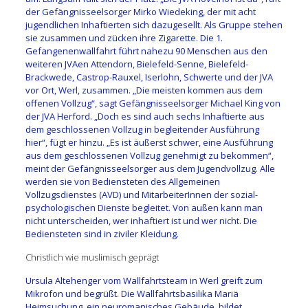
der Gefängnisseelsorger Mirko Wiedeking, der mit acht
jugendlichen Inhaftierten sich dazugesellt. Als Gruppe stehen
sie zusammen und zücken ihre Zigarette. Die 1.
Gefangenenwallfahrt führt nahezu 90 Menschen aus den
weiteren JVAen Attendorn, Bielefeld-Senne, Bielefeld-
Brackwede, Castrop-Rauxel, Iserlohn, Schwerte und der JVA
vor Ort, Werl, zusammen. „Die meisten kommen aus dem
offenen Vollzug“, sagt Gefängnisseelsorger Michael King von
der JVA Herford. „Doch es sind auch sechs Inhaftierte aus
dem geschlossenen Vollzug in begleitender Ausführung
hier“, fügt er hinzu. „Es ist äußerst schwer, eine Ausführung
aus dem geschlossenen Vollzug genehmigt zu bekommen“,
meint der Gefängnisseelsorger aus dem Jugendvollzug. Alle
werden sie von Bediensteten des Allgemeinen
Vollzugsdienstes (AVD) und MitarbeiterInnen der sozial-
psychologischen Dienste begleitet. Von außen kann man
nicht unterscheiden, wer inhaftiert ist und wer nicht. Die
Bediensteten sind in ziviler Kleidung.
Christlich wie muslimisch geprägt
Ursula Altehenger vom Wallfahrtsteam in Werl greift zum
Mikrofon und begrüßt. Die Wallfahrtsbasilika Mariä
Heimsuchung, ein neuromanisches Gebäude, bildet