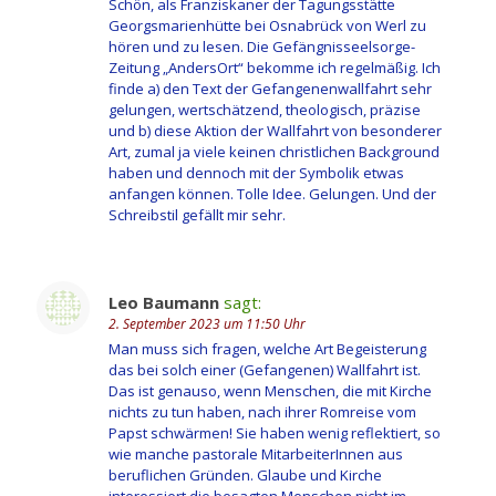
Schön, als Franziskaner der Tagungsstätte
Georgsmarienhütte bei Osnabrück von Werl zu
hören und zu lesen. Die Gefängnisseelsorge-
Zeitung „AndersOrt“ bekomme ich regelmäßig. Ich
finde a) den Text der Gefangenenwallfahrt sehr
gelungen, wertschätzend, theologisch, präzise
und b) diese Aktion der Wallfahrt von besonderer
Art, zumal ja viele keinen christlichen Background
haben und dennoch mit der Symbolik etwas
anfangen können. Tolle Idee. Gelungen. Und der
Schreibstil gefällt mir sehr.
Leo Baumann
sagt:
2. September 2023 um 11:50 Uhr
Man muss sich fragen, welche Art Begeisterung
das bei solch einer (Gefangenen) Wallfahrt ist.
Das ist genauso, wenn Menschen, die mit Kirche
nichts zu tun haben, nach ihrer Romreise vom
Papst schwärmen! Sie haben wenig reflektiert, so
wie manche pastorale MitarbeiterInnen aus
beruflichen Gründen. Glaube und Kirche