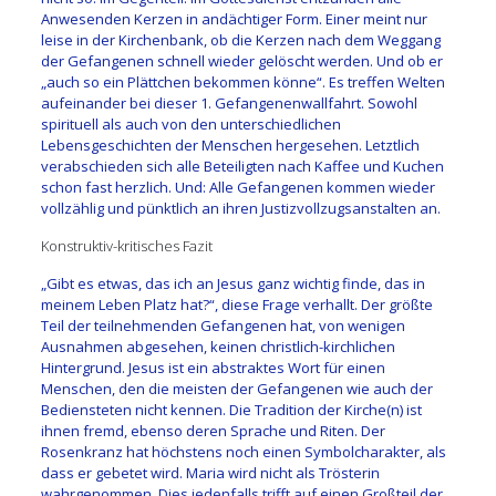
Anwesenden Kerzen in andächtiger Form. Einer meint nur
leise in der Kirchenbank, ob die Kerzen nach dem Weggang
der Gefangenen schnell wieder gelöscht werden. Und ob er
„auch so ein Plättchen bekommen könne“. Es treffen Welten
aufeinander bei dieser 1. Gefangenenwallfahrt. Sowohl
spirituell als auch von den unterschiedlichen
Lebensgeschichten der Menschen hergesehen. Letztlich
verabschieden sich alle Beteiligten nach Kaffee und Kuchen
schon fast herzlich. Und: Alle Gefangenen kommen wieder
vollzählig und pünktlich an ihren Justizvollzugsanstalten an.
Konstruktiv-kritisches Fazit
„Gibt es etwas, das ich an Jesus ganz wichtig finde, das in
meinem Leben Platz hat?“, diese Frage verhallt. Der größte
Teil der teilnehmenden Gefangenen hat, von wenigen
Ausnahmen abgesehen, keinen christlich-kirchlichen
Hintergrund. Jesus ist ein abstraktes Wort für einen
Menschen, den die meisten der Gefangenen wie auch der
Bediensteten nicht kennen. Die Tradition der Kirche(n) ist
ihnen fremd, ebenso deren Sprache und Riten. Der
Rosenkranz hat höchstens noch einen Symbolcharakter, als
dass er gebetet wird. Maria wird nicht als Trösterin
wahrgenommen. Dies jedenfalls trifft auf einen Großteil der