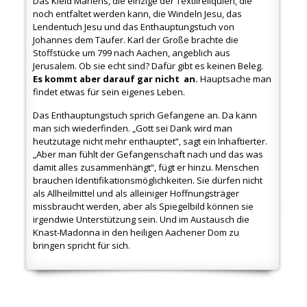
Das Kleid Mariens, die einzige der Textilreliquien, die
noch entfaltet werden kann, die Windeln Jesu, das
Lendentuch Jesu und das Enthauptungstuch von
Johannes dem Täufer. Karl der Große brachte die
Stoffstücke um 799 nach Aachen, angeblich aus
Jerusalem. Ob sie echt sind? Dafür gibt es keinen Beleg.
Es kommt aber darauf gar nicht an.
Hauptsache man
findet etwas für sein eigenes Leben.
Das Enthauptungstuch sprich Gefangene an. Da kann
man sich wiederfinden. „Gott sei Dank wird man
heutzutage nicht mehr enthauptet“, sagt ein Inhaftierter.
„Aber man fühlt der Gefangenschaft nach und das was
damit alles zusammenhängt“, fügt er hinzu. Menschen
brauchen Identifikationsmöglichkeiten. Sie dürfen nicht
als Allheilmittel und als alleiniger Hoffnungsträger
missbraucht werden, aber als Spiegelbild können sie
irgendwie Unterstützung sein. Und im Austausch die
Knast-Madonna in den heiligen Aachener Dom zu
bringen spricht für sich.