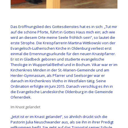
.
Das Eröffnungslied des Gottesdienstes hat es in sich: „Tut mir
auf die schöne Pforte, führt in Gottes Haus mich ein; ach wie
wird an diesem Orte meine Seele fröhlich sein“, so lautet die
erste Strophe. Die Kreispfarrerin Martina Wittkowski von der
Evangelisch-Lutherischen Kirche in Oldenburg verliest erst
einmal die Ernennungsurkunde für den neuen Knastpfarrer.
Er ist in Gladbeck geboren und studierte evangelische
Theologie in Wuppertal/Bethel und in Bochum. Vikar war er im
Kirchenkreis Minden in der St.-Marien-Gemeinde und am
Herder-Gymnasium, als Pfarrer und Seelsorger war er
danach im Kirchenkreis Vlotho in Westfalen tätig. Seine
Ordination erfolgte im Juni 2015. Danach verschlug es ihn in
die Evangelische Landeskirche Oldenburg in die Gemeinde
Ofenerdiek.
Im Knast gelandet
„Jetzt ist er im Knast gelandet“, so ähnlich drückt sich die
Pastorin Julia Neuschwander aus, als sie ihn in ihrer Predigt
willkommen heißt. Sie geht auf das Türportal seiner Schule