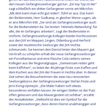
den neuen Gefängnisseelsorger gut tun. „Ein top Typ ist der“
sagt schließlich ein dritter Gefangener vorne am Mikrofon.
„Mit dem kann man echt gut reden“, führt er aus. Das kann
der Bedienstete, Herr Südkamp, in gleicher Weise sagen, als
er ans Mikrofon tritt: „Sie sind als Gefängnisseelsorger auch
für die Bediensteten da. Sie leisten ´Himmels-Networking´ für
alle, die im Gefängnis arbeiten“, sagt der Bedienstete in
Uniform. Gefängnisseelsorge-Kollegen beider Konfessionen
aus den JVA´en Meppen, Lingen, Oldenburg und Herford
sowie der muslimische Seelsorger der JVA Vechta
schmunzeln. Sie kennen den Dienst hinter den Mauern gut.
Um Kraft zu schöpfen erhält der neue Gefängnisseelsorger
ein Porzellantasse und eine Flasche Cola seitens seines
Kollegen aus der Regionalgruppe. „Gemeinsam reden geht
beim Käffchen“, so leitet der 40-jährige Föste zum Kaffee und
dem Kuchen aus der JVA der Frauen in Vechta über. In dieser
Zeit sehen die BesucherInnen die zwei neu renovierten
Seelsorgebüros der Gefängnisseelsorger Stefan Föste und
Jens König-Upmeyer. „Die Maler haben sich etwas
besonderes einfallen lassen. An einigen Stellen ist der Putz
offen gelassen und das Mauergestein ist sichtbar“, erzählt
der Anstaltsleiter. „Vielleicht ist dies ein Symbol für die
Gefängnisseelsorger, dass deren Dienst unabhängiger und