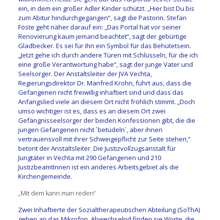
ein, in dem ein großer Adler Kinder schützt. „Hier bist Du bis
zum Abitur hindurchgegangen“, sagt die Pastorin. Stefan
Föste geht näher darauf ein: „Das Portal hat vor seiner
Renovierung kaum jemand beachtet“, sagt der gebürtige
Gladbecker. Es sei für ihn ein Symbol für das Behütetsein.
„Jetzt gehe ich durch andere Türen mit Schlüsseln, für die ich
eine große Verantwortung habe“, sagt der junge Vater und
Seelsorger. Der Anstaltsleiter der JVA Vechta,
Regierungsdirektor Dr. Manfred Krohn, führt aus, dass die
Gefangenen nicht freiwillig inhaftiert sind und dass das
Anfangslied viele an diesem Ort nicht fröhlich stimmt. „Doch
umso wichtiger ist es, dass es an diesem Ort zwei
Gefängnisseelsorger der beiden Konfessionen gibt, die die
jungen Gefangenen nicht ´betüdeln´, aber ihnen
vertrauensvoll mit ihrer Schweigepflicht zur Seite stehen,“
betont der Anstaltsleiter. Die Justizvollzugsanstalt für
Jungtäter in Vechta mit 290 Gefangenen und 210
JustizbeamtInnen ist ein anderes Arbeitsgebiet als die
Kirchengemeinde.
„Mit dem kann man reden“
Zwei Inhaftierte der Sozialtherapeutischen Abteilung (SoThA)
gehen an das Mikrofon. Abwechselnd finden sie Worte, die