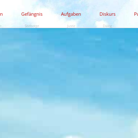
en
Gefängnis
Aufgaben
Diskurs
P
ät
Seelsorge
Justiz
Dialog