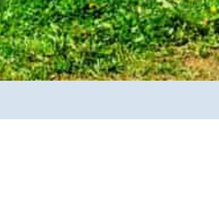
 der Kirche. Sprichwörtlich gesagt „im Freien.“ Ein
en und einem Impuls musikalisch auf der Wiese
sonderer Art.