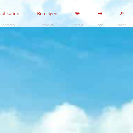
ublikation
Beteiligen
📯
🗝️
🔎
Berichten
Bewirken
Kontakt
Login
Suche