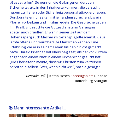
„Gazastreifen“. So nennen die Gefangenen dort den
Sicherheitstrakt, in den Inhaftierte kommen, die versucht
haben zu fliehen oder Sicherheitspersonal attackiert haben.
Dort konnte er nur selten mit jemandem sprechen, bis ein
Pfarrer vorbeikam und mit ihm redete. Die Gespräche gaben
ihm Kraft. Er besuchte die Gottesdienste im Gefängnis,
später auch draußen. Er war in seiner Zeit auf dem
Hohenasperg auch Mesner im Gefängnisgottesdienst. Klaus
lernte offene und warmherzige Menschen kennen. Eine
Erfahrung, die er in seinem Leben bis dahin nicht gemacht
hatte. Harald Prießnitz hat Klaus begleitet, als der vor kurzem
sogar nach einem Platz in einem Kirchenchor gesucht hat:
„Die Chorleiterin meinte, dass wir Christen zum Verzeihen
bereit sein sollten. ´Wer, wenn nicht wir?´, hat sie gesagt.“
Benedikt Holl
| Katholisches
Sonntagsblatt
, Diözese
Rottenburg-Stuttgart
📚 Mehr interessante Artikel...