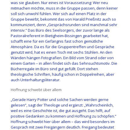
was sie glauben. Nur eines ist Voraussetzung: Wer neu
mitmachen möchte, muss in die Gruppe passen, denn keiner
soll sich unwohl fühlen. Wer sich auf einen Platz in der
Gruppe bewirbt, bekommt das von Harald Prießnitz auch so
kommuniziert, denn „Gesprächsrunden sind manchmal sehr
intensiv.“ Das Büro des Seelsorgers, der zuvor lange als
Pastoralreferent in Bietigheim-Bissingen gearbeitet hat,
schafft eine für ein Gefängnis fast schon gemütliche
Atmosphäre. Da es für die Gruppentreffen und Gespräche
genutzt wird, hat es einen Tisch mit sechs Stühlen. An den
Wänden hängen Fotografien. Ein Bild vom Strand oder von
einem Garten – in allen findet sich das Sehnsuchtsmotiv. Die
Bücherregale im Büro sind gut gefüllt. Dort stehen
theologische Schriften, häufig schon in Doppelreihen, aber
auch Unterhaltungsliteratur.
Hoffnung schwebt über allem
„Gerade Harry Potter und solche Sachen werden gerne
gelesen“, sagt der Theologe und ergänzt: „Wahrscheinlich,
weil es eine Geschichte ist, die gut ausgeht. Das hilft, auf
positive Gedanken zu kommen und Hoffnung zu schöpfen.“
Hoffnung schwebt hier über allem – das wird besonders im
Gespräch mit zwei Freigängern deutlich. Freigang bedeutet