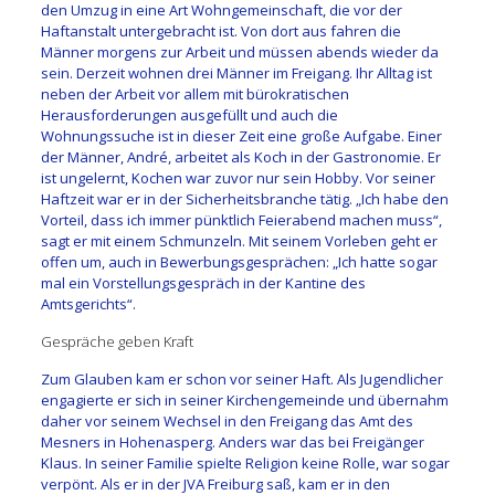
den Umzug in eine Art Wohngemeinschaft, die vor der
Haftanstalt untergebracht ist. Von dort aus fahren die
Männer morgens zur Arbeit und müssen abends wieder da
sein. Derzeit wohnen drei Männer im Freigang. Ihr Alltag ist
neben der Arbeit vor allem mit bürokratischen
Herausforderungen ausgefüllt und auch die
Wohnungssuche ist in dieser Zeit eine große Aufgabe. Einer
der Männer, André, arbeitet als Koch in der Gastronomie. Er
ist ungelernt, Kochen war zuvor nur sein Hobby. Vor seiner
Haftzeit war er in der Sicherheitsbranche tätig. „Ich habe den
Vorteil, dass ich immer pünktlich Feierabend machen muss“,
sagt er mit einem Schmunzeln. Mit seinem Vorleben geht er
offen um, auch in Bewerbungsgesprächen: „Ich hatte sogar
mal ein Vorstellungsgespräch in der Kantine des
Amtsgerichts“.
Gespräche geben Kraft
Zum Glauben kam er schon vor seiner Haft. Als Jugendlicher
engagierte er sich in seiner Kirchengemeinde und übernahm
daher vor seinem Wechsel in den Freigang das Amt des
Mesners in Hohenasperg. Anders war das bei Freigänger
Klaus. In seiner Familie spielte Religion keine Rolle, war sogar
verpönt. Als er in der JVA Freiburg saß, kam er in den