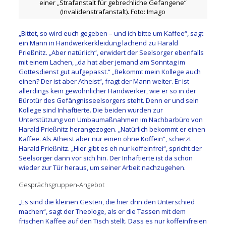
einer „Strafanstalt für gebrechliche Gefangene“
(Invalidenstrafanstalt). Foto: Imago
„Bittet, so wird euch gegeben – und ich bitte um Kaffee“, sagt
ein Mann in Handwerkerkleidung lachend zu Harald
Prießnitz. „Aber natürlich“, erwidert der Seelsorger ebenfalls
mit einem Lachen, „da hat aber jemand am Sonntag im
Gottesdienst gut aufgepasst.“ „Bekommt mein Kollege auch
einen? Der ist aber Atheist“, fragt der Mann weiter. Er ist
allerdings kein gewöhnlicher Handwerker, wie er so in der
Bürotür des Gefängnisseelsorgers steht. Denn er und sein
Kollege sind Inhaftierte. Die beiden wurden zur
Unterstützung von Umbaumaßnahmen im Nachbarbüro von
Harald Prießnitz herangezogen. „Natürlich bekommt er einen
Kaffee. Als Atheist aber nur einen ohne Koffein“, scherzt
Harald Prießnitz. „Hier gibt es eh nur koffeinfrei“, spricht der
Seelsorger dann vor sich hin. Der Inhaftierte ist da schon
wieder zur Tür heraus, um seiner Arbeit nachzugehen.
Gesprächsgruppen-Angebot
„Es sind die kleinen Gesten, die hier drin den Unterschied
machen“, sagt der Theologe, als er die Tassen mit dem
frischen Kaffee auf den Tisch stellt. Dass es nur koffeinfreien