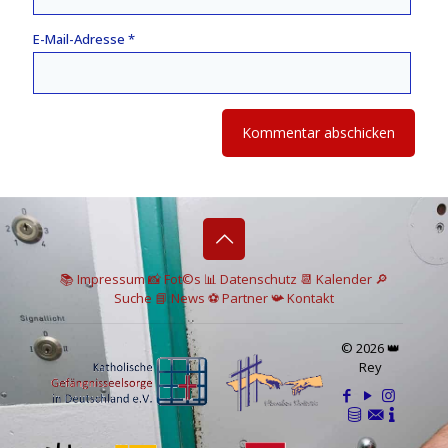
E-Mail-Adresse
*
📚 I
mpressum
📸
Fot©s
📊
Datenschutz
📆 Kalender
🔎
Suche
📘 News
⚽
Partner
📯
Kontakt
© 2026 👑
Rey