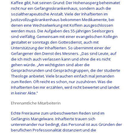
Kaffee gibt, hat seinen Grund: Der Hohenasperg beheimatet
nicht nur ein Gefängniskrankenhaus, sondern auch die
sozialtherapeutische Anstalt. Viele der Inhaftierten im
Justizvollzugskrankenhaus bekommen Medikamente, bei
denen eine Wechselwirkung mit Koffein ausgeschlossen
werden muss. Die Aufgaben des 55-jährigen Seelsorgers
sind vielfältig. Gemeinsam mit einer evangelischen Kollegin
gestaltet er sonntags den Gottesdienst, auch mit
Unterstützung der Inhaftierten. So übernimmt einer der
Gefangener den Dienst des Mesners. „Das sind Leute, auf
die ich mich auch verlassen kann und ohne die es nicht
gehen würde. „Am wichtigsten sind aber die
Gesprächsrunden und Gesprächsgruppen, die der studierte
Theologe anbietet. Viele brauchen einfach mal jemanden
zum Reden. Oft reicht es schon, nur zuzuhören. Was die
Inhaftierten bei mir erzählen, wird nicht bewertet und landet
in keiner Akte.“
Ehrenamtliche Mitarbeiterin
Echte Freiräume zum unbeschwerten Reden sind im
Gefängnis Mangelware. Inhaftierte trauen sich
untereinander nur bedingt, das Personal ist aus Gründen der
beruflichen Professionalität distanziert und die