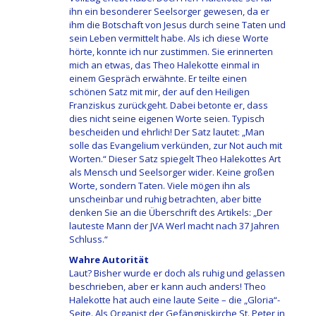
ihn ein besonderer Seelsorger gewesen, da er
ihm die Botschaft von Jesus durch seine Taten und
sein Leben vermittelt habe. Als ich diese Worte
hörte, konnte ich nur zustimmen. Sie erinnerten
mich an etwas, das Theo Halekotte einmal in
einem Gespräch erwähnte. Er teilte einen
schönen Satz mit mir, der auf den Heiligen
Franziskus zurückgeht. Dabei betonte er, dass
dies nicht seine eigenen Worte seien. Typisch
bescheiden und ehrlich! Der Satz lautet: „Man
solle das Evangelium verkünden, zur Not auch mit
Worten.“ Dieser Satz spiegelt Theo Halekottes Art
als Mensch und Seelsorger wider. Keine großen
Worte, sondern Taten. Viele mögen ihn als
unscheinbar und ruhig betrachten, aber bitte
denken Sie an die Überschrift des Artikels: „Der
lauteste Mann der JVA Werl macht nach 37 Jahren
Schluss.“
Wahre Autorität
Laut? Bisher wurde er doch als ruhig und gelassen
beschrieben, aber er kann auch anders! Theo
Halekotte hat auch eine laute Seite – die „Gloria“-
Seite. Als Organist der Gefängniskirche St. Peter in