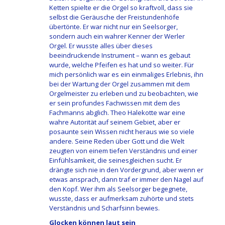
Ketten spielte er die Orgel so kraftvoll, dass sie
selbst die Geräusche der Freistundenhöfe
übertönte. Er war nicht nur ein Seelsorger,
sondern auch ein wahrer Kenner der Werler
Orgel. Er wusste alles über dieses
beeindruckende Instrument – wann es gebaut
wurde, welche Pfeifen es hat und so weiter. Für
mich persönlich war es ein einmaliges Erlebnis, ihn
bei der Wartung der Orgel zusammen mit dem
Orgelmeister zu erleben und zu beobachten, wie
er sein profundes Fachwissen mit dem des
Fachmanns abglich. Theo Halekotte war eine
wahre Autorität auf seinem Gebiet, aber er
posaunte sein Wissen nicht heraus wie so viele
andere. Seine Reden über Gott und die Welt
zeugten von einem tiefen Verständnis und einer
Einfühlsamkeit, die seinesgleichen sucht. Er
drängte sich nie in den Vordergrund, aber wenn er
etwas ansprach, dann traf er immer den Nagel auf
den Kopf. Wer ihm als Seelsorger begegnete,
wusste, dass er aufmerksam zuhörte und stets
Verständnis und Scharfsinn bewies.
Glocken können laut sein