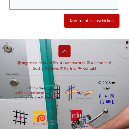
📚 I
mpressum
📸
Fot©s
📊
Datenschutz
📆 Kalender
🔎
Suche
📘 News
⚽
Partner
📯
Kontakt
© 2026 👑
Rey