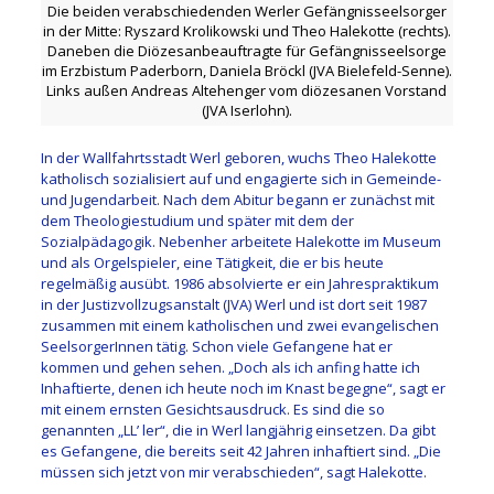
Die beiden verabschiedenden Werler Gefängnisseelsorger
in der Mitte: Ryszard Krolikowski und Theo Halekotte (rechts).
Daneben die Diözesanbeauftragte für Gefängnisseelsorge
im Erzbistum Paderborn, Daniela Bröckl (JVA Bielefeld-Senne).
Links außen Andreas Altehenger vom diözesanen Vorstand
(JVA Iserlohn).
In der Wallfahrtsstadt Werl geboren, wuchs Theo Halekotte
katholisch sozialisiert auf und engagierte sich in Gemeinde-
und Jugendarbeit. Nach dem Abitur begann er zunächst mit
dem Theologiestudium und später mit dem der
Sozialpädagogik. Nebenher arbeitete Halekotte im Museum
und als Orgelspieler, eine Tätigkeit, die er bis heute
regelmäßig ausübt. 1986 absolvierte er ein Jahrespraktikum
in der Justizvollzugsanstalt (JVA) Werl und ist dort seit 1987
zusammen mit einem katholischen und zwei evangelischen
SeelsorgerInnen tätig. Schon viele Gefangene hat er
kommen und gehen sehen. „Doch als ich anfing hatte ich
Inhaftierte, denen ich heute noch im Knast begegne“, sagt er
mit einem ernsten Gesichtsausdruck. Es sind die so
genannten „LL’ ler“, die in Werl langjährig einsetzen. Da gibt
es Gefangene, die bereits seit 42 Jahren inhaftiert sind. „Die
müssen sich jetzt von mir verabschieden“, sagt Halekotte.