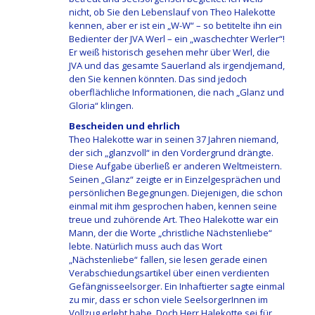
nicht, ob Sie den Lebenslauf von Theo Halekotte
kennen, aber er ist ein „W-W“ – so betitelte ihn ein
Bedienter der JVA Werl – ein „waschechter Werler“!
Er weiß historisch gesehen mehr über Werl, die
JVA und das gesamte Sauerland als irgendjemand,
den Sie kennen könnten. Das sind jedoch
oberflächliche Informationen, die nach „Glanz und
Gloria“ klingen.
Bescheiden und ehrlich
Theo Halekotte war in seinen 37 Jahren niemand,
der sich „glanzvoll“ in den Vordergrund drängte.
Diese Aufgabe überließ er anderen Weltmeistern.
Seinen „Glanz“ zeigte er in Einzelgesprächen und
persönlichen Begegnungen. Diejenigen, die schon
einmal mit ihm gesprochen haben, kennen seine
treue und zuhörende Art. Theo Halekotte war ein
Mann, der die Worte „christliche Nächstenliebe“
lebte. Natürlich muss auch das Wort
„Nächstenliebe“ fallen, sie lesen gerade einen
Verabschiedungsartikel über einen verdienten
Gefängnisseelsorger. Ein Inhaftierter sagte einmal
zu mir, dass er schon viele SeelsorgerInnen im
Vollzug erlebt habe. Doch Herr Halekotte sei für