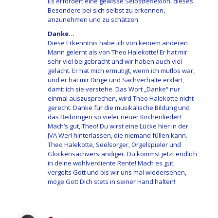
Es erfordert eine gewisse Selbstreflexion, dieses
Besondere bei sich selbst zu erkennen,
anzunehmen und zu schätzen.
Danke…
Diese Erkenntnis habe ich von keinem anderen
Mann gelernt als von Theo Halekotte! Er hat mir
sehr viel beigebracht und wir haben auch viel
gelacht. Er hat mich ermutigt, wenn ich mutlos war,
und er hat mir Dinge und Sachverhalte erklärt,
damit ich sie verstehe. Das Wort „Danke“ nur
einmal auszusprechen, wird Theo Halekotte nicht
gerecht. Danke für die musikalische Bildung und
das Beibringen so vieler neuer Kirchenlieder!
Mach’s gut, Theo! Du wirst eine Lücke hier in der
JVA Werl hinterlassen, die niemand füllen kann.
Theo Halekotte, Seelsorger, Orgelspieler und
Glockensachverständiger. Du kommst jetzt endlich
in deine wohlverdiente Rente! Mach es gut,
vergelts Gott und bis wir uns mal wiedersehen,
möge Gott Dich stets in seiner Hand halten!