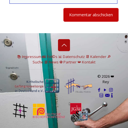
📚 I
mpressum
📸
Fot©s
📊
Datenschutz
📆 Kalender
🔎
Suche
📘 News
⚽
Partner
📯
Kontakt
© 2026 👑
Rey