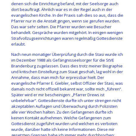
denen sich die Einrichtung befand, mit der Seelsorge auch
dort beauftragt. Ähnlich war es in der Regel auch in der
evangelischen Kirche. In der Praxis sah dies so aus, dass die
Pfarrer nur in die Anstalt gingen, wenn sie gerufen wurden.
Das war sehr selten. Die Pfarrer wurden wie Besucher
behandelt. Gespräche wurden mitgehört. In einigen wenigen
Strafvollzugseinrichtungen waren regelmäßig Gottesdienste
erlaubt.
Nach neun monatiger Überprüfung durch die Stasi wurde ich
im Dezember 1988 als Gefängnisseelsorger für die StVE
Brandenburg zugelassen. Dass dies trotz meiner Biographie
und kritischen Einstellung zum Staat geschah, lag wohl in der
Annahme, dass man mich für erpressbar hielt. Der
evangelische Pfarrer E. Giebler, selbst Offizier der Stasi, was
damals noch nicht offiziell bekannt war, sollte mich „führen“.
Später wird er mir bescheinigen: „Pfarrer Drews ist
unbelehrbar“. Gottesdienste durfte ich unter strengen nicht
akzeptablen Auflagen und Überwachung durch Polizisten
alle vier Wochen halten. Zu den Gefangenen durfte ich
keinen Kontakt aufnehmen. Welche Gefangenen zum
Gottesdienst zugeführt wurden und welchen es verboten
wurde, darüber hatte ich keine Informationen. Diese mir
gesetzten Grenzen habe ich immer mehr durchbrochen;