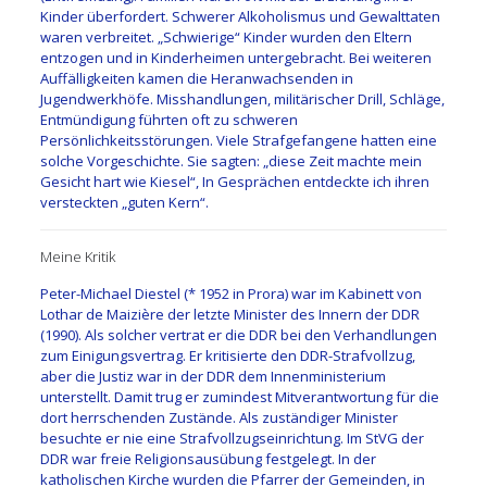
Kinder überfordert. Schwerer Alkoholismus und Gewalttaten
waren verbreitet. „Schwierige“ Kinder wurden den Eltern
entzogen und in Kinderheimen untergebracht. Bei weiteren
Auffälligkeiten kamen die Heranwachsenden in
Jugendwerkhöfe. Misshandlungen, militärischer Drill, Schläge,
Entmündigung führten oft zu schweren
Persönlichkeitsstörungen. Viele Strafgefangene hatten eine
solche Vorgeschichte. Sie sagten: „diese Zeit machte mein
Gesicht hart wie Kiesel“, In Gesprächen entdeckte ich ihren
versteckten „guten Kern“.
Meine Kritik
Peter-Michael Diestel (* 1952 in Prora) war im Kabinett von
Lothar de Maizière der letzte Minister des Innern der DDR
(1990). Als solcher vertrat er die DDR bei den Verhandlungen
zum Einigungsvertrag. Er kritisierte den DDR-Strafvollzug,
aber die Justiz war in der DDR dem Innenministerium
unterstellt. Damit trug er zumindest Mitverantwortung für die
dort herrschenden Zustände. Als zuständiger Minister
besuchte er nie eine Strafvollzugseinrichtung. Im StVG der
DDR war freie Religionsausübung festgelegt. In der
katholischen Kirche wurden die Pfarrer der Gemeinden, in