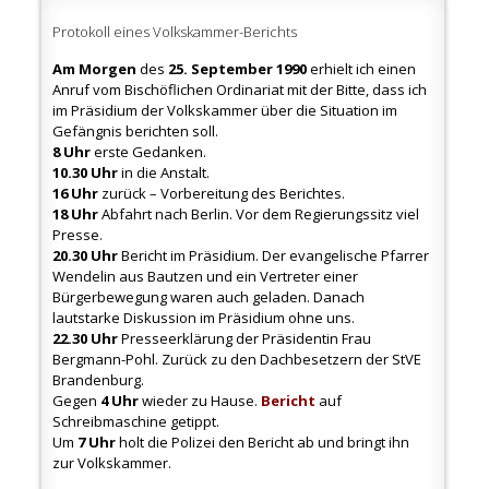
Protokoll eines Volkskammer-Berichts
Am Morgen
des
25. September 1990
erhielt ich einen
Anruf vom Bischöflichen Ordinariat mit der Bitte, dass ich
im Präsidium der Volkskammer über die Situation im
Gefängnis berichten soll.
8 Uhr
erste Gedanken.
10.30 Uhr
in die Anstalt.
16 Uhr
zurück – Vorbereitung des Berichtes.
18 Uhr
Abfahrt nach Berlin. Vor dem Regierungssitz viel
Presse.
20.30 Uhr
Bericht im Präsidium. Der evangelische Pfarrer
Wendelin aus Bautzen und ein Vertreter einer
Bürgerbewegung waren auch geladen. Danach
lautstarke Diskussion im Präsidium ohne uns.
22.30 Uhr
Presseerklärung der Präsidentin Frau
Bergmann-Pohl. Zurück zu den Dachbesetzern der StVE
Brandenburg.
Gegen
4 Uhr
wieder zu Hause.
Bericht
auf
Schreibmaschine getippt.
Um
7 Uhr
holt die Polizei den Bericht ab und bringt ihn
zur Volkskammer.