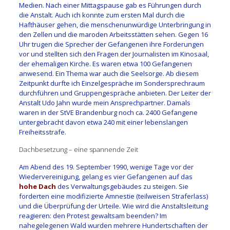
Medien. Nach einer Mittagspause gab es Führungen durch
die Anstalt. Auch ich konnte zum ersten Mal durch die
Hafthäuser gehen, die menschenunwürdige Unterbringung in
den Zellen und die maroden Arbeitsstätten sehen. Gegen 16
Uhr trugen die Sprecher der Gefangenen ihre Forderungen
vor und stellten sich den Fragen der Journalisten im Kinosaal,
der ehemaligen Kirche. Es waren etwa 100 Gefangenen
anwesend. Ein Thema war auch die Seelsorge. Ab diesem
Zeitpunkt durfte ich Einzelgespräche im Sondersprechraum
durchführen und Gruppengespräche anbieten. Der Leiter der
Anstalt Udo Jahn wurde mein Ansprechpartner. Damals
waren in der StVE Brandenburg noch ca. 2400 Gefangene
untergebracht davon etwa 240 mit einer lebenslangen
Freiheitsstrafe.
Dachbesetzung – eine spannende Zeit
Am Abend des 19. September 1990, wenige Tage vor der
Wiedervereinigung, gelang es vier Gefangenen auf das
hohe Dach
des Verwaltungsgebäudes zu steigen. Sie
forderten eine modifizierte Amnestie (teilweisen Straferlass)
und die Überprüfung der Urteile. Wie wird die Anstaltsleitung
reagieren: den Protest gewaltsam beenden? Im
nahegelegenen Wald wurden mehrere Hundertschaften der