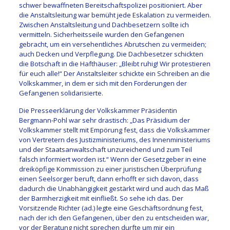
schwer bewaffneten Bereitschaftspolizei positioniert. Aber
die Anstaltsleitung war bemüht jede Eskalation zu vermeiden.
Zwischen Anstaltsleitung und Dachbesetzern sollte ich
vermitteln. Sicherheitsseile wurden den Gefangenen
gebracht, um ein versehentliches Abrutschen zu vermeiden;
auch Decken und Verpflegung. Die Dachbesetzer schickten
die Botschaft in die Hafthäuser: „Bleibt ruhig! Wir protestieren
für euch alle!“ Der Anstaltsleiter schickte ein Schreiben an die
Volkskammer, in dem er sich mit den Forderungen der
Gefangenen solidarisierte.
Die Presseerklärung der Volkskammer Präsidentin
Bergmann-Pohl war sehr drastisch: „Das Präsidium der
Volkskammer stellt mit Empörung fest, dass die Volkskammer
von Vertretern des Justizministeriums, des Innenministeriums
und der Staatsanwaltschaft unzureichend und zum Teil
falsch informiert worden ist.“ Wenn der Gesetzgeber in eine
dreiköpfige Kommission zu einer juristischen Überprüfung
einen Seelsorger beruft, dann erhofft er sich davon, dass
dadurch die Unabhängigkeit gestärkt wird und auch das Maß
der Barmherzigkeit mit einfließt. So sehe ich das. Der
Vorsitzende Richter (ad.) legte eine Geschäftsordnung fest,
nach der ich den Gefangenen, über den zu entscheiden war,
vor der Beratung nicht sprechen durfte um mir ein