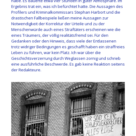
habe. Es dauerte etwa vier Stunden in guter Atmosphäre. Im
Ergebnis trat ein, was ich befürchtet hatte. Die Aussagen des
Profilers und Kriminalkommissars Stephan Harbort und die
drastischen Fallbeispiele ließen meine Aussagen zur
Notwendigkeit der Korrektur der Urteile und zu der
Menschenwürde auch eines Straftäters erscheinen wie die
eines Träumers, der völlig realitätsfremd sei. Für den
Gedanken oder den Hinweis, dass viele der Entlassenen
trotz widriger Bedingungen es geschafft haben ein straffreies
Leben zu führen, war kein Platz. Ich war über die
Geschichtsverzerrung durch Weglassen zornig und schrieb
eine ausführliche Beschwerde. Es gab keine Reaktion seitens
der Redakteure.