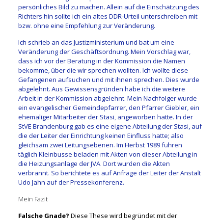
persönliches Bild zu machen. Allein auf die Einschätzung des
Richters hin sollte ich ein altes DDR-Urteil unterschreiben mit
bzw. ohne eine Empfehlung zur Veränderung.
Ich schrieb an das Justizministerium und bat um eine
Veränderung der Geschäftsordnung. Mein Vorschlag war,
dass ich vor der Beratung in der Kommission die Namen
bekomme, über die wir sprechen wollten. Ich wollte diese
Gefangenen aufsuchen und mit ihnen sprechen. Dies wurde
abgelehnt. Aus Gewissensgründen habe ich die weitere
Arbeit in der Kommission abgelehnt. Mein Nachfolger wurde
ein evangelischer Gemeindepfarrer, den Pfarrer Giebler, ein
ehemaliger Mitarbeiter der Stasi, angeworben hatte. In der
StVE Brandenburg gab es eine eigene Abteilung der Stasi, auf
die der Leiter der Einrichtung keinen Einfluss hatte; also
gleichsam zwei Leitungsebenen. Im Herbst 1989 fuhren
täglich Kleinbusse beladen mit Akten von dieser Abteilung in
die Heizungsanlage der JVA. Dort wurden die Akten
verbrannt. So berichtete es auf Anfrage der Leiter der Anstalt
Udo Jahn auf der Pressekonferenz.
Mein Fazit
Falsche Gnade?
Diese These wird begründet mit der