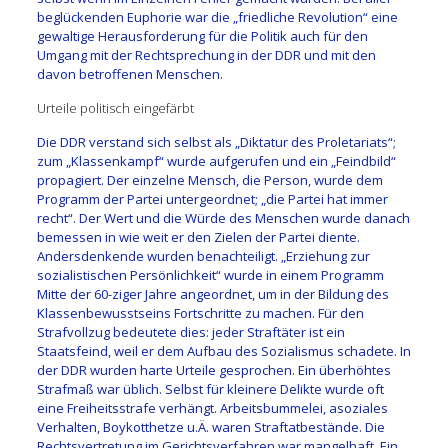
beglückenden Euphorie war die „friedliche Revolution“ eine
gewaltige Herausforderung für die Politik auch für den
Umgang mit der Rechtsprechung in der DDR und mit den
davon betroffenen Menschen.
Urteile politisch eingefärbt
Die DDR verstand sich selbst als „Diktatur des Proletariats“;
zum „Klassenkampf“ wurde aufgerufen und ein „Feindbild“
propagiert. Der einzelne Mensch, die Person, wurde dem
Programm der Partei untergeordnet; „die Partei hat immer
recht“. Der Wert und die Würde des Menschen wurde danach
bemessen in wie weit er den Zielen der Partei diente.
Andersdenkende wurden benachteiligt. „Erziehung zur
sozialistischen Persönlichkeit“ wurde in einem Programm
Mitte der 60-ziger Jahre angeordnet, um in der Bildung des
Klassenbewusstseins Fortschritte zu machen. Für den
Strafvollzug bedeutete dies: jeder Straftäter ist ein
Staatsfeind, weil er dem Aufbau des Sozialismus schadete. In
der DDR wurden harte Urteile gesprochen. Ein überhöhtes
Strafmaß war üblich. Selbst für kleinere Delikte wurde oft
eine Freiheitsstrafe verhängt. Arbeitsbummelei, asoziales
Verhalten, Boykotthetze u.Ä. waren Straftatbestände. Die
Rechtsvertretung im Gerichtsverfahren war mangelhaft. Ein