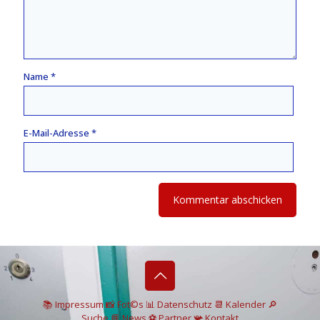
Name
*
E-Mail-Adresse
*
📚 I
mpressum
📸
Fot©s
📊
Datenschutz
📆 Kalender
🔎
Suche
📘 News
⚽
Partner
📯
Kontakt