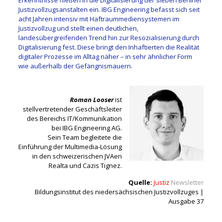
Erkenntnisse fließen in die Digitalisierung der sieben Berliner
Justizvollzugsanstalten ein. IBG Engineering befasst sich seit
acht Jahren intensiv mit Haftraummediensystemen im
Justizvollzug und stellt einen deutlichen,
landesübergreifenden Trend hin zur Resozialisierung durch
Digitalisierung fest. Diese bringt den Inhaftierten die Realität
digitaler Prozesse im Alltag näher – in sehr ähnlicher Form
wie außerhalb der Gefängnismauern.
Roman Looser
ist
stellvertretender Geschäftsleiter
des Bereichs IT/Kommunikation
bei IBG Engineering AG.
Sein Team begleitete die
Einführung der Multimedia-Lösung
in den schweizerischen JVAen
Realta und Cazis Tignez.
Quelle:
Justiz
Newsletter
Bildungsinstitut des niedersächsischen Justizvollzuges |
Ausgabe 37