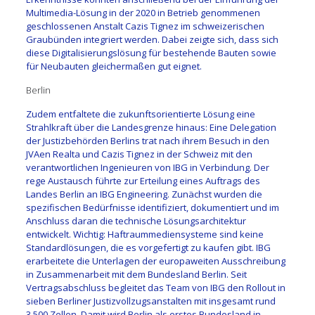
Multimedia-Lösung in der 2020 in Betrieb genommenen
geschlossenen Anstalt Cazis Tignez im schweizerischen
Graubünden integriert werden. Dabei zeigte sich, dass sich
diese Digitalisierungslösung für bestehende Bauten sowie
für Neubauten gleichermaßen gut eignet.
Berlin
Zudem entfaltete die zukunftsorientierte Lösung eine
Strahlkraft über die Landesgrenze hinaus: Eine Delegation
der Justizbehörden Berlins trat nach ihrem Besuch in den
JVAen Realta und Cazis Tignez in der Schweiz mit den
verantwortlichen Ingenieuren von IBG in Verbindung. Der
rege Austausch führte zur Erteilung eines Auftrags des
Landes Berlin an IBG Engineering. Zunächst wurden die
spezifischen Bedürfnisse identifiziert, dokumentiert und im
Anschluss daran die technische Lösungsarchitektur
entwickelt. Wichtig: Haftraummediensysteme sind keine
Standardlösungen, die es vorgefertigt zu kaufen gibt. IBG
erarbeitete die Unterlagen der europaweiten Ausschreibung
in Zusammenarbeit mit dem Bundesland Berlin. Seit
Vertragsabschluss begleitet das Team von IBG den Rollout in
sieben Berliner Justizvollzugsanstalten mit insgesamt rund
3.500 Zellen. Damit wird Berlin als erstes Bundesland in