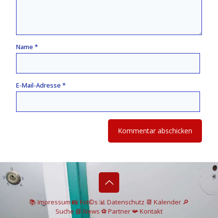
Name
*
E-Mail-Adresse
*
📚 I
mpressum
📸
Fot©s
📊
Datenschutz
📆 Kalender
🔎
Suche
📘 News
⚽
Partner
📯
Kontakt