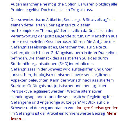
Augen mancher eine mögliche Option. Es wären plötzlich alle
Probleme gelöst. Doch dies ist ein Trugschluss.
Der schweizerische Artikel in „Seelsorge & Strafvollzug“ mit
seinen detaillierten Überlegungen zu diesem
hochkomplexen Thema, plädiert letztlich dafür, alles in der
Verantwortung der Justiz Liegende zu tun, um Menschen aus
ihrer existenziellen Krise herauszuführen. Die Aufgabe der
Gefängnisseelsorge ist es, Menschen treu zur Seite zu
stehen, die sich hinter Gefängnismauern in tiefer Dunkelheit
befinden. Die Thematik des assistierten Suizides durch
Sterbehilfeorganisationen (SHO) innerhalb des
Gefängnisses in der Schweiz wird aufgegriffen und unter
juristischen, theologisch-ethischen sowie seelsorglichen
Aspekten beleuchten. Kann der Wunsch nach assistiertem
Suizid im Gefängnis aus juristischer und theologischer
Perspektive legitimiert werden? Welche alternativen
Handlungsoptionen kann die seelsorgliche Begleitung für
Gefangene und Angehörige aufzeigen? Mit Blick auf die
Schweiz und der Argumentation von
dortigen Seelsorgenden
im Gefängnis ist der Artikel ein lohnenswerter Beitrag.
Mehr
lesen…