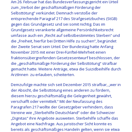
Am 26. Februar hat das Bundesverfassungsgericht ein Urteil
zum „Verbot der geschäftsmäßigen Förderung der
Selbsttötung“ verkündet. Demnach verstoße der
entsprechende Paragraf 217 des Strafgesetzbuches (StGB)
gegen das Grundgesetz und sei somit nichtig. Das im
Grundgesetz verankerte allgemeine Persönlichkeitsrecht
umfasse auch ein „Recht auf selbstbestimmtes Sterben“ und
die „Freiheit, hierfür bei Dritten Hilfe zu suchen“, begründet
der Zweite Senat sein Urteil. Der Bundestag hatte Anfang
November 2015 mit einer Drei-Fünftel-Mehrheit einen
fraktionsübergreifenden Gesetzesentwurf beschlossen, der
die „geschäftsmäßige Förderung der Selbsttötung“ strafbar
gemacht hatte. Weitere Anträge, etwa die Suizidbeihilfe durch
ÄrztInnen zu erlauben, scheiterten.
Demzufolge machte sich seit Dezember 2015 strafbar, „wer in
der Absicht, die Selbsttötung eines anderen zu fördern,
diesem hierzu geschäftsmäßig die Gelegenheit gewährt,
verschafft oder vermittelt.“ Mit der Neufassung des
Paragrafen 217 wollte der Gesetzgeber verhindern, dass
Vereine wie „Sterbehilfe Deutschland“ oder die Schweizer
„Dignitas“ ihre Angebote ausweiten. Sterbehilfe schaffe das
Angebot eine Nachfrage. Aus juristischer Sicht konnte es
bereits als geschäftsmäßiges Handeln gelten, wenn sie etwa