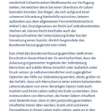
wiederholt Schwerkranken Medikamente zur Verfügung
stellen, mit welchen diese bei einer Überdosis ihr Leben
beenden könnten. Die Kläger, die sich aufgrund einer
schweren Erkrankung Sterbehilfe wünschen, leiteten
außerdem aus dem allgemeinen Persönlichkeitsrecht in
Artikel 2 des Grundgesetzes ein Recht auf selbstbestimmtes
Sterben ab. Dieses Recht beinhalte auch die
Inanspruchnahme der Unterstützung Dritter bei der
Umsetzung eines Suizids. Ähnlich begründete das
Bundesverfassungsgericht sein Urteil.
Das Urteil des Bundesverfassungsgerichtes stellt einen
Einschnitt in Deutschland dar. Es wird befürchtet, dass die
Zulassung organisierter Angebote der Selbsttötung
Menschen auf subtile Weise innerlich oder äußerlich unter
Druck setzen. Je selbstverständlicher und zugänglicher
Optionen der Hilfe zur Selbsttötung werden, desto größer ist
die Gefahr, dass sich Menschen in einer extrem belastenden
Lebenssituation von einer derartigen Option Gebrauch
machen und ihrem Leben selbst ein Ende zu bereiten. Dies
insbesondere von Menschen, die hinter Gittern inhaftiert
sind. Bedenkt man, dass in den Justizvollzugsanstalten
Inhaftierte immer älter werden, krank sind und keine
Perspektiven in ihrem Leben mehr sehen, wäre es in den