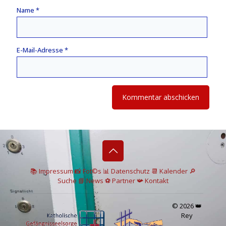
Name
*
E-Mail-Adresse
*
📚 I
mpressum
📸
Fot©s
📊
Datenschutz
📆 Kalender
🔎
Suche
📘 News
⚽
Partner
📯
Kontakt
© 2026 👑
Rey