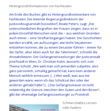
Hintergrundinformationen von Fachleuten
Am Ende des Buches gibt es Hintergrundkommentare von
Fachleuten. Die leitende Regierungsdirektorin der
Justizvollzugsanstalt Düsseldorf, Beate Peters, sagt: „Die
unterschiedlichen Biografien der Frauen zeigen, dass es in
jedem Einzelfall Menschen sind, die – aus welchen Gründen
auch immer – eine Straftat begangen haben. Die Geschichten
werden erzählt, um aufzuzeigen, wie leicht Situationen
entstehen können, die zu einem Desaster führen – immer für
die Opfer, aber eben auch für die Täterinnen“, schreibt die
Anstaltsleiterin. Der Gefangenenseelsorger der Justizanstalt
Josefstadt in Wien, Dr. Christian Kuhn, äusserts sich zum
Thema Schuld: „Wie weit man sich jemanden subjektiv, also
ganz persönlich, schuldig gemacht hat, kann kein anderer
Mensch wirklich ermessen. […] Wer weiß, was aus mir
geworden wäre, wenn ich das Schicksal des oder der
anderen gehabt hätte? […] Die Gefängnismauer ist nicht
notwendig die Grenze zwischen den Guten und den Bösen“,
gibt der ehemalige Gefängnisseelsorger zu Protokoll.
Schmerzhaftes Lernen
oder hadern