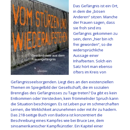
Das Gefängnis ist ein Ort,
in dem die „bösen
Anderen“ sitzen. Manche
der Frauen sagen, dass
sie froh sind ins
Gefängnis gekommen zu
sein, denn „hier bin ich
frei geworden“, so die
widersprüchliche
Aussage einer
Inhaftierten. Solch ein
Satz hört man ebenso
öfters im Kreis von
Gefängnisseelsorgenden. Liegt dies an den existenziellen
Themen im Spiegelbild der Gesellschaft, die im sozialen
Brennglas des Gefängnisses zu Tage treten? Da gibt es kein
Entkommen oder Verstecken, kein frömmelnder Spruch kann
die Situation beschönigen. Es ist Leben pur im schmerzhaften
Lernen, die Wirklichkeit anzunehmen oder mit ihr zu hadern.
Das 218-seitige Buch von Badora ist konzentriert die
Beschreibung eines Kampfes wie bei Bruce Lee, dem
sinoamerikanischer Kampfkünstler. Ein Kapitel einer