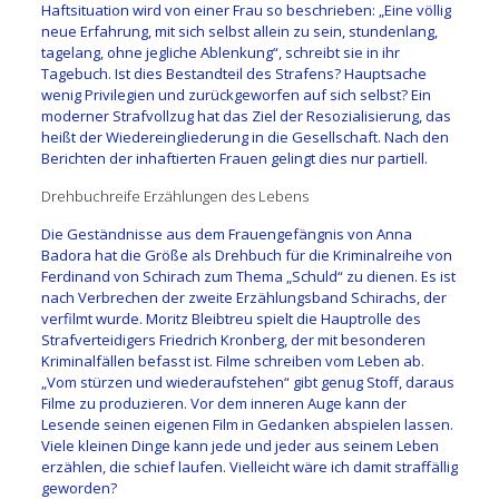
Haftsituation wird von einer Frau so beschrieben: „Eine völlig
neue Erfahrung, mit sich selbst allein zu sein, stundenlang,
tagelang, ohne jegliche Ablenkung“, schreibt sie in ihr
Tagebuch. Ist dies Bestandteil des Strafens? Hauptsache
wenig Privilegien und zurückgeworfen auf sich selbst? Ein
moderner Strafvollzug hat das Ziel der Resozialisierung, das
heißt der Wiedereingliederung in die Gesellschaft. Nach den
Berichten der inhaftierten Frauen gelingt dies nur partiell.
Drehbuchreife Erzählungen des Lebens
Die Geständnisse aus dem Frauengefängnis von Anna
Badora hat die Größe als Drehbuch für die Kriminalreihe von
Ferdinand von Schirach zum Thema „Schuld“ zu dienen. Es ist
nach Verbrechen der zweite Erzählungsband Schirachs, der
verfilmt wurde. Moritz Bleibtreu spielt die Hauptrolle des
Strafverteidigers Friedrich Kronberg, der mit besonderen
Kriminalfällen befasst ist. Filme schreiben vom Leben ab.
„Vom stürzen und wiederaufstehen“ gibt genug Stoff, daraus
Filme zu produzieren. Vor dem inneren Auge kann der
Lesende seinen eigenen Film in Gedanken abspielen lassen.
Viele kleinen Dinge kann jede und jeder aus seinem Leben
erzählen, die schief laufen. Vielleicht wäre ich damit straffällig
geworden?