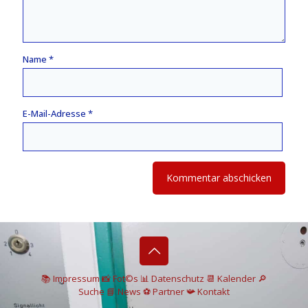
Name
*
E-Mail-Adresse
*
📚 I
mpressum
📸
Fot©s
📊
Datenschutz
📆 Kalender
🔎
Suche
📘 News
⚽
Partner
📯
Kontakt