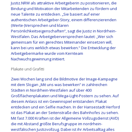
Justiz.NRW als attraktive Arbeitgeberin zu positionieren, die
Bindung und Motivation der Mitarbeitenden zu fördern und
neue Talente zu entdecken. „Sie basiert auf einer
authentischen Arbeitgeber-Story, einem differenzierenden
(Werte-)Versprechen und klaren
Persönlichkeitseigenschaften“, sagt die Justiz in Nordrhein-
Westfalen. Das Arbeitgeberversprechen lautet: „Wer sich
gemeinsam für ein gerechtes Miteinander einsetzen will,
kann bei uns wirklich etwas bewirken.“ Die Entwicklung der
Arbeitgebermarke wurde vom Kernteam
Nachwuchsgewinnung initiiert.
Plakate und Grafitti
Zwei Wochen lang sind die Bildmotive der Image-Kampagne
mit dem Slogan „Mit uns was bewirken“ in zahlreichen
Städten in Nordrhein-Westfalen auf über 400
Großflächenplakaten und Mega-Light-Postern zu sehen. Auf
diesem Anlass ist ein Gewinnspiel entstanden: Plakat
entdecken und ein Selfie machen. In der Hansestadt Herford
ist das Plakat an der Seitenstraße des Bahnhofes zu sehen.
Mit fast 7.000 Kräften ist der Allgemeine Vollzugsdienst (AVD)
die mit Abstand größte Berufsgruppe im nordrhein-
westfälischen Justizvollzug. Dabei ist ihr Arbeitsalltag alles