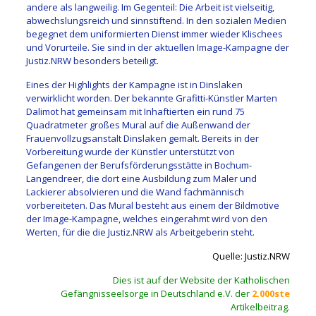
andere als langweilig. Im Gegenteil: Die Arbeit ist vielseitig,
abwechslungsreich und sinnstiftend. In den sozialen Medien
begegnet dem uniformierten Dienst immer wieder Klischees
und Vorurteile. Sie sind in der aktuellen Image-Kampagne der
Justiz.NRW besonders beteiligt.
Eines der Highlights der Kampagne ist in Dinslaken
verwirklicht worden. Der bekannte Grafitti-Künstler Marten
Dalimot hat gemeinsam mit Inhaftierten ein rund 75
Quadratmeter großes Mural auf die Außenwand der
Frauenvollzugsanstalt Dinslaken gemalt. Bereits in der
Vorbereitung wurde der Künstler unterstützt von
Gefangenen der Berufsförderungsstätte in Bochum-
Langendreer, die dort eine Ausbildung zum Maler und
Lackierer absolvieren und die Wand fachmännisch
vorbereiteten. Das Mural besteht aus einem der Bildmotive
der Image-Kampagne, welches eingerahmt wird von den
Werten, für die die Justiz.NRW als Arbeitgeberin steht.
Quelle: Justiz.NRW
Dies ist auf der Website der Katholischen
Gefängnisseelsorge in Deutschland e.V. der
2.000ste
Artikelbeitrag.