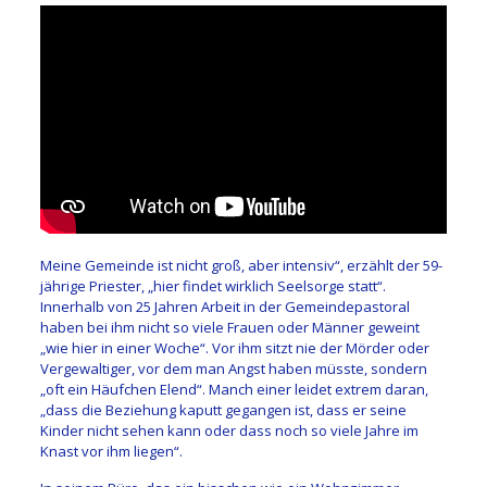
Meine Gemeinde ist nicht groß, aber intensiv“, erzählt der 59-
jährige Priester, „hier findet wirklich Seelsorge statt“.
Innerhalb von 25 Jahren Arbeit in der Gemeindepastoral
haben bei ihm nicht so viele Frauen oder Männer geweint
„wie hier in einer Woche“. Vor ihm sitzt nie der Mörder oder
Vergewaltiger, vor dem man Angst haben müsste, sondern
„oft ein Häufchen Elend“. Manch einer leidet extrem daran,
„dass die Beziehung kaputt gegangen ist, dass er seine
Kinder nicht sehen kann oder dass noch so viele Jahre im
Knast vor ihm liegen“.