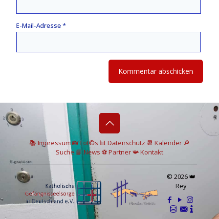
E-Mail-Adresse
*
📚 I
mpressum
📸
Fot©s
📊
Datenschutz
📆 Kalender
🔎
Suche
📘 News
⚽
Partner
📯
Kontakt
© 2026 👑
Rey