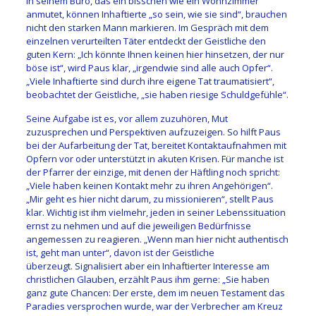
In seinem Büro, das ein bisschen wie ein Wohnzimmer
anmutet, können Inhaftierte „so sein, wie sie sind“, brauchen
nicht den starken Mann markieren. Im Gespräch mit dem
einzelnen verurteilten Täter entdeckt der Geistliche den
guten Kern: „Ich könnte Ihnen keinen hier hinsetzen, der nur
böse ist“, wird Paus klar, „irgendwie sind alle auch Opfer“.
„Viele Inhaftierte sind durch ihre eigene Tat traumatisiert“,
beobachtet der Geistliche, „sie haben riesige Schuldgefühle“.
Seine Aufgabe ist es, vor allem zuzuhören, Mut
zuzusprechen und Perspektiven aufzuzeigen. So hilft Paus
bei der Aufarbeitung der Tat, bereitet Kontaktaufnahmen mit
Opfern vor oder unterstützt in akuten Krisen. Für manche ist
der Pfarrer der einzige, mit denen der Häftling noch spricht:
„Viele haben keinen Kontakt mehr zu ihren Angehörigen“.
„Mir geht es hier nicht darum, zu missionieren“, stellt Paus
klar. Wichtig ist ihm vielmehr, jeden in seiner Lebenssituation
ernst zu nehmen und auf die jeweiligen Bedürfnisse
angemessen zu reagieren. „Wenn man hier nicht authentisch
ist, geht man unter“, davon ist der Geistliche
überzeugt. Signalisiert aber ein Inhaftierter Interesse am
christlichen Glauben, erzählt Paus ihm gerne: „Sie haben
ganz gute Chancen: Der erste, dem im neuen Testament das
Paradies versprochen wurde, war der Verbrecher am Kreuz